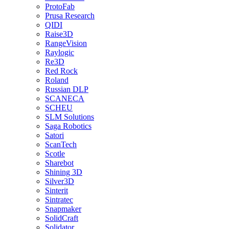
ProtoFab
Prusa Research
QIDI
Raise3D
RangeVision
Raylogic
Re3D
Red Rock
Roland
Russian DLP
SCANECA
SCHEU
SLM Solutions
Saga Robotics
Satori
ScanTech
Scotle
Sharebot
Shining 3D
Silver3D
Sinterit
Sintratec
Snapmaker
SolidCraft
Solidator