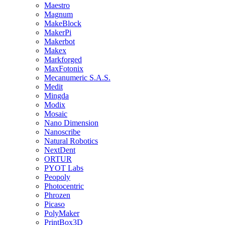
Maestro
Magnum
MakeBlock
MakerPi
Makerbot
Makex
Markforged
MaxFotonix
Mecanumeric S.A.S.
Medit
Mingda
Modix
Mosaic
Nano Dimension
Nanoscribe
Natural Robotics
NextDent
ORTUR
PYOT Labs
Peopoly
Photocentric
Phrozen
Picaso
PolyMaker
PrintBox3D