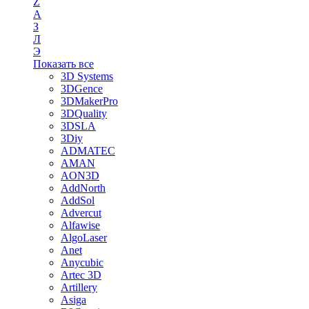
Z
А
З
Л
Э
Показать все
3D Systems
3DGence
3DMakerPro
3DQuality
3DSLA
3Diy
ADMATEC
AMAN
AON3D
AddNorth
AddSol
Advercut
Alfawise
AlgoLaser
Anet
Anycubic
Artec 3D
Artillery
Asiga