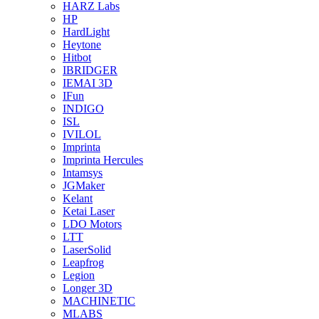
HARZ Labs
HP
HardLight
Heytone
Hitbot
IBRIDGER
IEMAI 3D
IFun
INDIGO
ISL
IVILOL
Imprinta
Imprinta Hercules
Intamsys
JGMaker
Kelant
Ketai Laser
LDO Motors
LTT
LaserSolid
Leapfrog
Legion
Longer 3D
MACHINETIC
MLABS