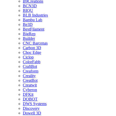
B9Creations
BCN3D
BIQU
BLB Industries
Bambu Lab
Be3D
BestFilament
BigRep
Builder
CNC Barcenas
Carbon 3D
Choc Edge
Ciclop
ColorFabb
CraftBot
Creaform
Creality
CreatBot
Creatwit
Cyberon
DFKit
DOBOT
DWS Systems
Discovery
Dowell 3D