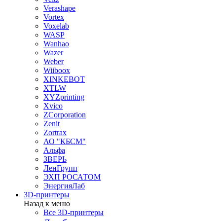
Verashape
Vortex
Voxelab
WASP
Wanhao
Wazer
Weber
Wiiboox
XINKEBOT
XTLW
XYZprinting
Xvico
ZCorporation
Zenit
Zortrax
АО "КБСМ"
Альфа
ЗВЕРЬ
ЛенГрупп
ЭХП РОСАТОМ
ЭнергияЛаб
3D-принтеры
Назад к меню
Все 3D-принтеры