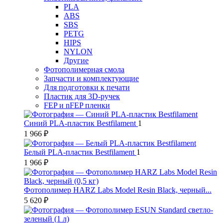
PLA
ABS
SBS
PETG
HIPS
NYLON
Другие
Фотополимерная смола
Запчасти и комплектующие
Для подготовки к печати
Пластик для 3D-ручек
FEP и nFEP пленки
Синий PLA-пластик Bestfilament
1
1 966 ₽
Белый PLA-пластик Bestfilament
1
1 966 ₽
Фотополимер HARZ Labs Model Resin Black, черный...
5 620 ₽