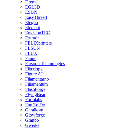
Dremel
EGL3D
ESUN
EasyThreed
Elegoo
Element
EnvisionTEC
Extrudr
FELIXprinters
FLSUN
FLUX
Fanuc
Farsoon Technologies
Fiberlogy
Figure AI
Filamentarno
Fillamentum
FlashForge
FlyingBear
Formlabs
Fun To Do
Geralkom
Glowforge
Granbo
Gweike