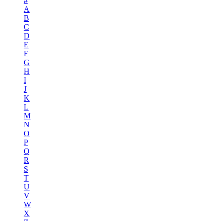
#
A
B
C
D
E
F
G
H
I
J
K
L
M
N
O
P
Q
R
S
T
U
V
W
X