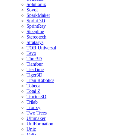
Solutionix
Sovol
SparkMaker
Sprint 3D
SprintRay
Steepline
Stereotech
Stratasys
TOR Universal
Tevo
Thor3D
Tianfour
TierTime
Tiger3D
Titan Robotics
Tobeca
Total Z
Tractus3D
Trilab
Tronxy
Two Trees
Ultimaker
UniFormation
Uniz
Veltz