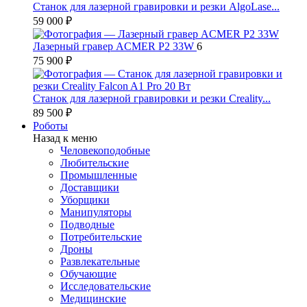
Станок для лазерной гравировки и резки AlgoLase...
59 000 ₽
Лазерный гравер ACMER P2 33W
6
75 900 ₽
Станок для лазерной гравировки и резки Creality...
89 500 ₽
Роботы
Назад к меню
Человекоподобные
Любительские
Промышленные
Доставщики
Уборщики
Манипуляторы
Подводные
Потребительские
Дроны
Развлекательные
Обучающие
Исследовательские
Медицинские