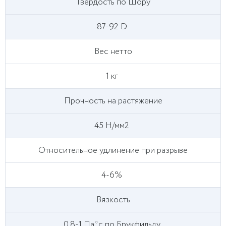
Твердость по Шору
87-92 D
Вес нетто
1 кг
Прочность на растяжение
45 Н/мм2
Относительное удлинение при разрыве
4-6%
Вязкость
0,8-1 Па*с по Брукфильду