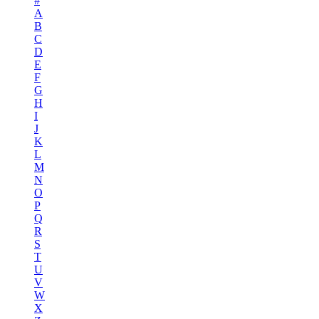
#
A
B
C
D
E
F
G
H
I
J
K
L
M
N
O
P
Q
R
S
T
U
V
W
X