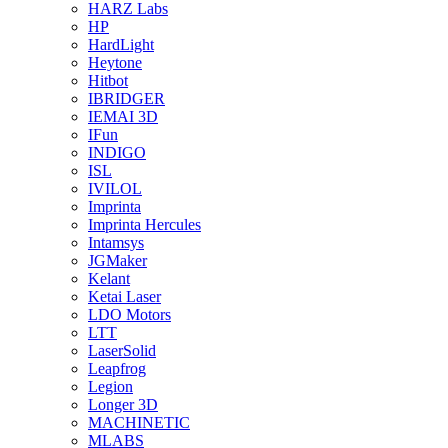
HARZ Labs
HP
HardLight
Heytone
Hitbot
IBRIDGER
IEMAI 3D
IFun
INDIGO
ISL
IVILOL
Imprinta
Imprinta Hercules
Intamsys
JGMaker
Kelant
Ketai Laser
LDO Motors
LTT
LaserSolid
Leapfrog
Legion
Longer 3D
MACHINETIC
MLABS