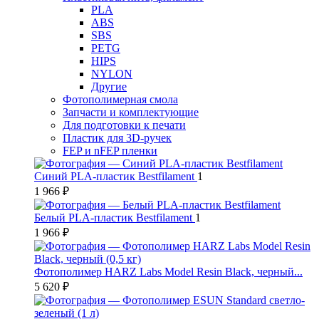
PLA
ABS
SBS
PETG
HIPS
NYLON
Другие
Фотополимерная смола
Запчасти и комплектующие
Для подготовки к печати
Пластик для 3D-ручек
FEP и nFEP пленки
Синий PLA-пластик Bestfilament
1
1 966 ₽
Белый PLA-пластик Bestfilament
1
1 966 ₽
Фотополимер HARZ Labs Model Resin Black, черный...
5 620 ₽