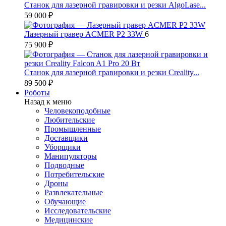
Станок для лазерной гравировки и резки AlgoLase...
59 000 ₽
Лазерный гравер ACMER P2 33W
6
75 900 ₽
Станок для лазерной гравировки и резки Creality...
89 500 ₽
Роботы
Назад к меню
Человекоподобные
Любительские
Промышленные
Доставщики
Уборщики
Манипуляторы
Подводные
Потребительские
Дроны
Развлекательные
Обучающие
Исследовательские
Медицинские