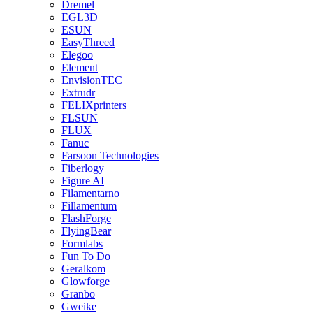
Dremel
EGL3D
ESUN
EasyThreed
Elegoo
Element
EnvisionTEC
Extrudr
FELIXprinters
FLSUN
FLUX
Fanuc
Farsoon Technologies
Fiberlogy
Figure AI
Filamentarno
Fillamentum
FlashForge
FlyingBear
Formlabs
Fun To Do
Geralkom
Glowforge
Granbo
Gweike