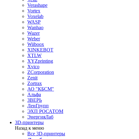
Verashape
Vortex
Voxelab
WASP
Wanhao
Wazer
Weber
Wiiboox
XINKEBOT
XTLW
XYZprinting
Xvico
ZCorporation
Zenit
Zortrax
АО "КБСМ"
Альфа
ЗВЕРЬ
ЛенГрупп
ЭХП РОСАТОМ
ЭнергияЛаб
3D-принтеры
Назад к меню
Все 3D-принтеры