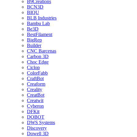
B9Creations
BCN3D
BIQU
BLB Industries
Bambu Lab
Be3D
BestFilament
BigRep
Builder
CNC Barcenas
Carbon 3D
Choc Edge
Ciclop
ColorFabb
CraftBot
Creaform
Creality
CreatBot
Creatwit
Cyberon
DFKit
DOBOT
DWS Systems
Discovery
Dowell 3D