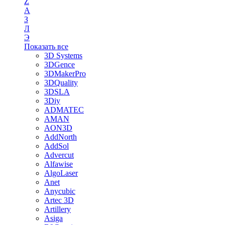
Z
А
З
Л
Э
Показать все
3D Systems
3DGence
3DMakerPro
3DQuality
3DSLA
3Diy
ADMATEC
AMAN
AON3D
AddNorth
AddSol
Advercut
Alfawise
AlgoLaser
Anet
Anycubic
Artec 3D
Artillery
Asiga