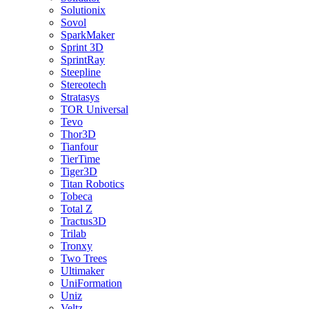
Solutionix
Sovol
SparkMaker
Sprint 3D
SprintRay
Steepline
Stereotech
Stratasys
TOR Universal
Tevo
Thor3D
Tianfour
TierTime
Tiger3D
Titan Robotics
Tobeca
Total Z
Tractus3D
Trilab
Tronxy
Two Trees
Ultimaker
UniFormation
Uniz
Veltz