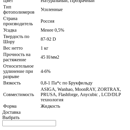
Цвет
Натуральный, Прозрачный
Тип
Усиленные
фотополимеров
Страна
Россия
производитель
Усадка
Менее 0,5%
Твердость по
87-92 D
Шору
Вес нетто
1 кг
Прочность на
45 Н/мм2
растяжение
Относительное
удлинение при
4-6%
разрыве
Вязкость
0,8-1 Па*с по Брукфильду
ASIGA, Wanhao, MoonRAY, ZORTRAX,
Совместимость
PRUSA, Flashforge, Anycubic , LCD/DLP
технология
Форма
Жидкость
Доставка
Выбрать