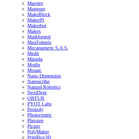
Maestro
Magnum
MakeBlock
MakerPi
Makerbot
Makex
Markforged
MaxFotonix
Mecanumeric S.A.S.
Medit
Mingda
Modix
Mosaic
Nano Dimension
Nanoscribe
Natural Robotics
NextDent
ORTUR
PYOT Labs
Peopoly
Photocentric
Phrozen
Picaso
PolyMaker
PrintBox3D