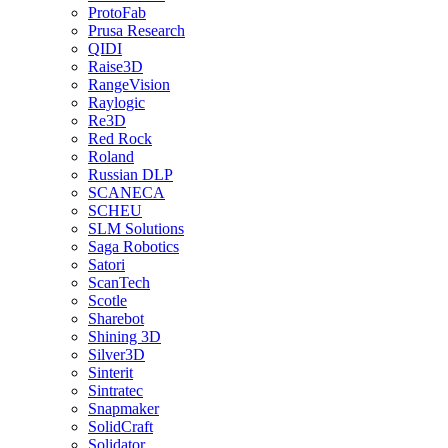
ProtoFab
Prusa Research
QIDI
Raise3D
RangeVision
Raylogic
Re3D
Red Rock
Roland
Russian DLP
SCANECA
SCHEU
SLM Solutions
Saga Robotics
Satori
ScanTech
Scotle
Sharebot
Shining 3D
Silver3D
Sinterit
Sintratec
Snapmaker
SolidCraft
Solidator