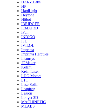
HARZ Labs
HP
HardLight
Heytone
Hitbot
IBRIDGER
IEMAI 3D
IFun
INDIGO
ISL
IVILOL
Imprinta
Imprinta Hercules
Intamsys
JGMaker
Kelant
Ketai Laser
LDO Motors
LTT
LaserSolid
Leapfrog
Legion
Longer 3D
MACHINETIC
MLABS