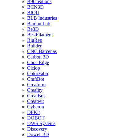
B9Creations
BCN3D
BIQU
BLB Industries
Bambu Lab
Be3D
BestFilament
BigRep
Builder
CNC Barcenas
Carbon 3D
Choc Edge
Ciclop
ColorFabb
CraftBot
Creaform
Creality
CreatBot
Creatwit
Cyberon
DFKit
DOBOT
DWS Systems
Discovery
Dowell 3D