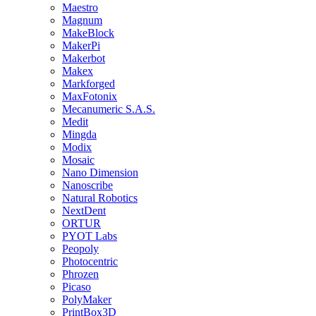
Maestro
Magnum
MakeBlock
MakerPi
Makerbot
Makex
Markforged
MaxFotonix
Mecanumeric S.A.S.
Medit
Mingda
Modix
Mosaic
Nano Dimension
Nanoscribe
Natural Robotics
NextDent
ORTUR
PYOT Labs
Peopoly
Photocentric
Phrozen
Picaso
PolyMaker
PrintBox3D