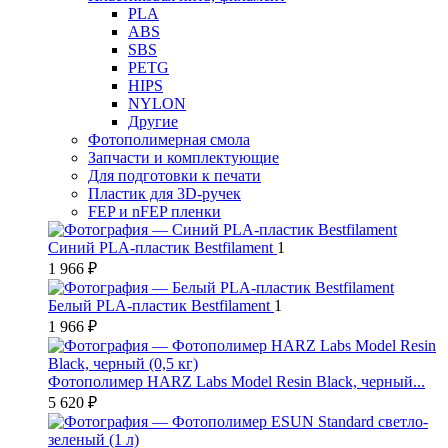
PLA
ABS
SBS
PETG
HIPS
NYLON
Другие
Фотополимерная смола
Запчасти и комплектующие
Для подготовки к печати
Пластик для 3D-ручек
FEP и nFEP пленки
Синий PLA-пластик Bestfilament
1
1 966 ₽
Белый PLA-пластик Bestfilament
1
1 966 ₽
Фотополимер HARZ Labs Model Resin Black, черный...
5 620 ₽