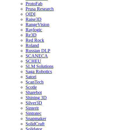
ProtoFab
Prusa Research
QIDI
Raise3D
RangeVision
Raylogic
Re3D
Red Rock
Roland
Russian DLP
SCANECA
SCHEU
SLM Solutions
Saga Robotics
Satori
ScanTech
Scotle
Sharebot
Shining 3D
Silver3D
Sinterit
Sintratec
Snapmaker
SolidCraft
Solidator