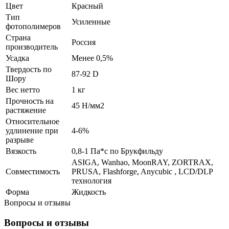
Цвет
Красный
Тип
Усиленные
фотополимеров
Страна
Россия
производитель
Усадка
Менее 0,5%
Твердость по
87-92 D
Шору
Вес нетто
1 кг
Прочность на
45 Н/мм2
растяжение
Относительное
удлинение при
4-6%
разрыве
Вязкость
0,8-1 Па*с по Брукфильду
ASIGA, Wanhao, MoonRAY, ZORTRAX,
Совместимость
PRUSA, Flashforge, Anycubic , LCD/DLP
технология
Форма
Жидкость
Вопросы и отзывы
Вопросы и отзывы