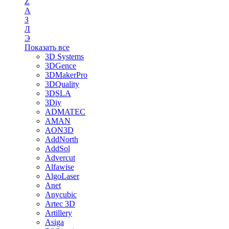
Z
А
З
Л
Э
Показать все
3D Systems
3DGence
3DMakerPro
3DQuality
3DSLA
3Diy
ADMATEC
AMAN
AON3D
AddNorth
AddSol
Advercut
Alfawise
AlgoLaser
Anet
Anycubic
Artec 3D
Artillery
Asiga