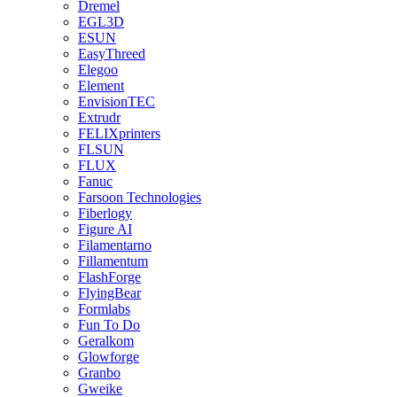
Dremel
EGL3D
ESUN
EasyThreed
Elegoo
Element
EnvisionTEC
Extrudr
FELIXprinters
FLSUN
FLUX
Fanuc
Farsoon Technologies
Fiberlogy
Figure AI
Filamentarno
Fillamentum
FlashForge
FlyingBear
Formlabs
Fun To Do
Geralkom
Glowforge
Granbo
Gweike