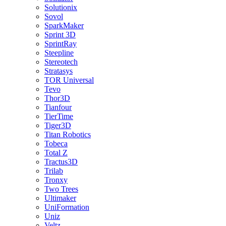
Solutionix
Sovol
SparkMaker
Sprint 3D
SprintRay
Steepline
Stereotech
Stratasys
TOR Universal
Tevo
Thor3D
Tianfour
TierTime
Tiger3D
Titan Robotics
Tobeca
Total Z
Tractus3D
Trilab
Tronxy
Two Trees
Ultimaker
UniFormation
Uniz
Veltz