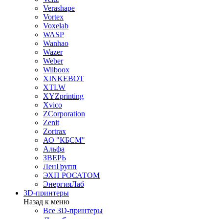
Verashape
Vortex
Voxelab
WASP
Wanhao
Wazer
Weber
Wiiboox
XINKEBOT
XTLW
XYZprinting
Xvico
ZCorporation
Zenit
Zortrax
АО "КБСМ"
Альфа
ЗВЕРЬ
ЛенГрупп
ЭХП РОСАТОМ
ЭнергияЛаб
3D-принтеры
Назад к меню
Все 3D-принтеры