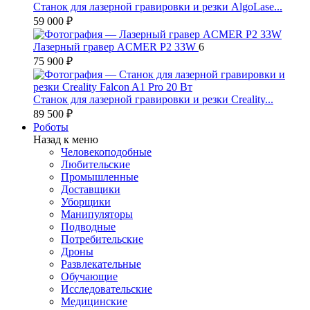
Станок для лазерной гравировки и резки AlgoLase...
59 000 ₽
Лазерный гравер ACMER P2 33W
6
75 900 ₽
Станок для лазерной гравировки и резки Creality...
89 500 ₽
Роботы
Назад к меню
Человекоподобные
Любительские
Промышленные
Доставщики
Уборщики
Манипуляторы
Подводные
Потребительские
Дроны
Развлекательные
Обучающие
Исследовательские
Медицинские