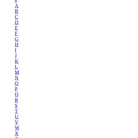
#
A
B
C
D
E
F
G
H
I
J
K
L
M
N
O
P
Q
R
S
T
U
V
W
X