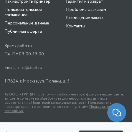
Как настроить принтер
Гарантия и возврат
Пользовательское
Проблема с заказом
соглашение
Размещение заказа
Персональные данные
Контакты
Публичная оферта
Время работы:
Пн-Пт 09:00-19:00
Email:
info@3dpt.ru
117624, г. Москва, ул. Поляны, д. 5
© ООО «ТРИ ДПТ». Заполняя любую печатную форму на нашем сайте,
вы даете согласие на обработку ваших персональных данных в
соответствии с
Политикой конфиденциальности
. Пользователь
подтверждает, что ознакомлен со всеми пунктами
Пользовательского
соглашения
.