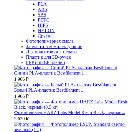
PLA
ABS
SBS
PETG
HIPS
NYLON
Другие
Фотополимерная смола
Запчасти и комплектующие
Для подготовки к печати
Пластик для 3D-ручек
FEP и nFEP пленки
Синий PLA-пластик Bestfilament
1
1 966 ₽
Белый PLA-пластик Bestfilament
1
1 966 ₽
Фотополимер HARZ Labs Model Resin Black, черный...
5 620 ₽