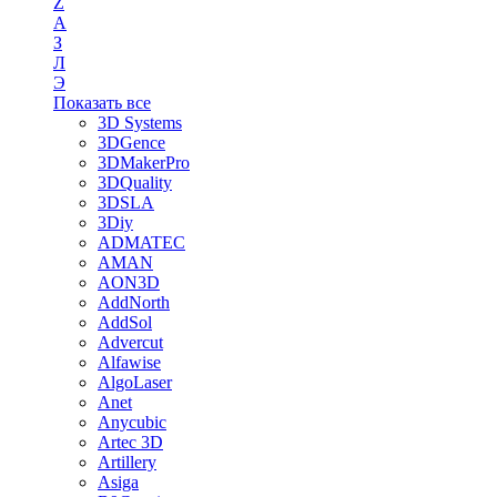
Z
А
З
Л
Э
Показать все
3D Systems
3DGence
3DMakerPro
3DQuality
3DSLA
3Diy
ADMATEC
AMAN
AON3D
AddNorth
AddSol
Advercut
Alfawise
AlgoLaser
Anet
Anycubic
Artec 3D
Artillery
Asiga