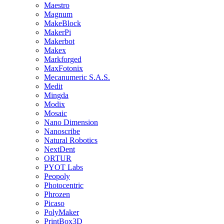
Maestro
Magnum
MakeBlock
MakerPi
Makerbot
Makex
Markforged
MaxFotonix
Mecanumeric S.A.S.
Medit
Mingda
Modix
Mosaic
Nano Dimension
Nanoscribe
Natural Robotics
NextDent
ORTUR
PYOT Labs
Peopoly
Photocentric
Phrozen
Picaso
PolyMaker
PrintBox3D