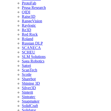
ProtoFab
Prusa Research
QIDI
Raise3D
RangeVision
Raylogic
Re3D
Red Rock
Roland
Russian DLP
SCANECA
SCHEU
SLM Solutions
Saga Robotics
Satori
ScanTech
Scotle
Sharebot
Shining 3D
Silver3D
Sinterit
Sintratec
Snapmaker
SolidCraft
Solidator