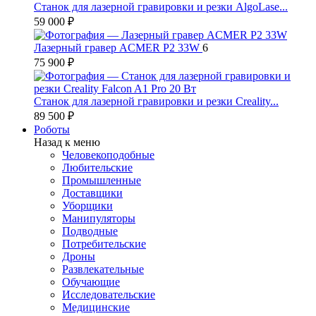
Станок для лазерной гравировки и резки AlgoLase...
59 000 ₽
Лазерный гравер ACMER P2 33W
6
75 900 ₽
Станок для лазерной гравировки и резки Creality...
89 500 ₽
Роботы
Назад к меню
Человекоподобные
Любительские
Промышленные
Доставщики
Уборщики
Манипуляторы
Подводные
Потребительские
Дроны
Развлекательные
Обучающие
Исследовательские
Медицинские