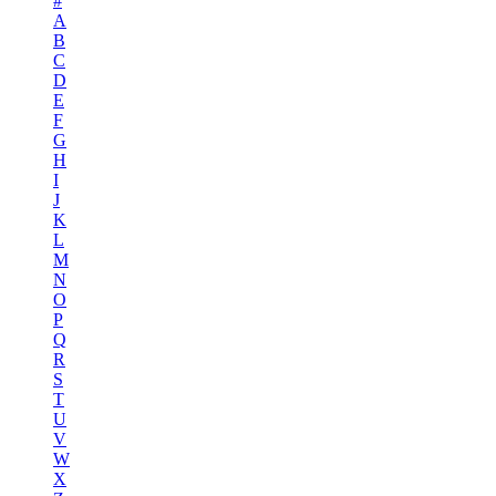
#
A
B
C
D
E
F
G
H
I
J
K
L
M
N
O
P
Q
R
S
T
U
V
W
X