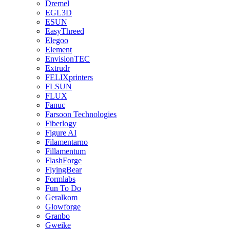
Dremel
EGL3D
ESUN
EasyThreed
Elegoo
Element
EnvisionTEC
Extrudr
FELIXprinters
FLSUN
FLUX
Fanuc
Farsoon Technologies
Fiberlogy
Figure AI
Filamentarno
Fillamentum
FlashForge
FlyingBear
Formlabs
Fun To Do
Geralkom
Glowforge
Granbo
Gweike