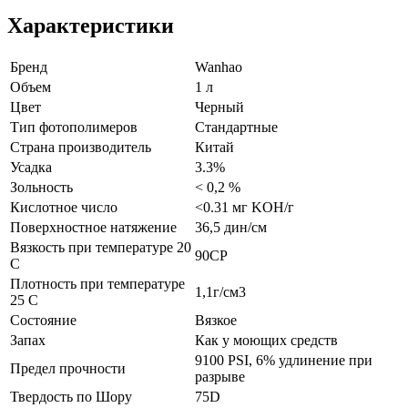
Характеристики
Бренд
Wanhao
Объем
1 л
Цвет
Черный
Тип фотополимеров
Стандартные
Страна производитель
Китай
Усадка
3.3%
Зольность
< 0,2 %
Кислотное число
<0.31 мг KOH/г
Поверхностное натяжение
36,5 дин/см
Вязкость при температуре 20
90CP
C
Плотность при температуре
1,1г/см3
25 C
Состояние
Вязкое
Запах
Как у моющих средств
9100 PSI, 6% удлинение при
Предел прочности
разрыве
Твердость по Шору
75D