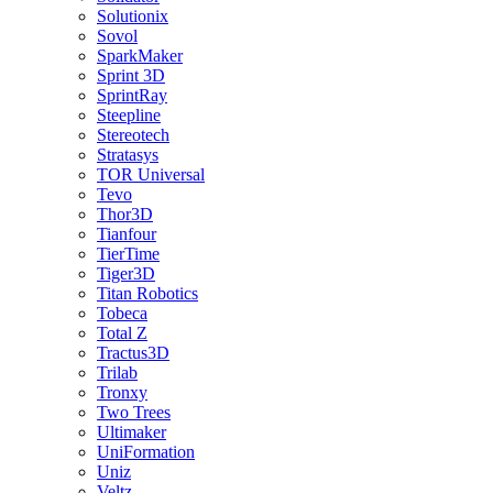
Solutionix
Sovol
SparkMaker
Sprint 3D
SprintRay
Steepline
Stereotech
Stratasys
TOR Universal
Tevo
Thor3D
Tianfour
TierTime
Tiger3D
Titan Robotics
Tobeca
Total Z
Tractus3D
Trilab
Tronxy
Two Trees
Ultimaker
UniFormation
Uniz
Veltz