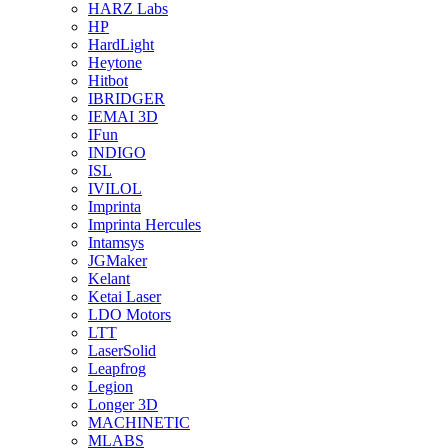
HARZ Labs
HP
HardLight
Heytone
Hitbot
IBRIDGER
IEMAI 3D
IFun
INDIGO
ISL
IVILOL
Imprinta
Imprinta Hercules
Intamsys
JGMaker
Kelant
Ketai Laser
LDO Motors
LTT
LaserSolid
Leapfrog
Legion
Longer 3D
MACHINETIC
MLABS