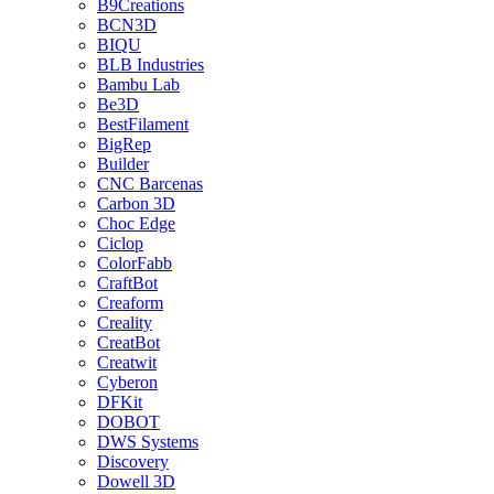
B9Creations
BCN3D
BIQU
BLB Industries
Bambu Lab
Be3D
BestFilament
BigRep
Builder
CNC Barcenas
Carbon 3D
Choc Edge
Ciclop
ColorFabb
CraftBot
Creaform
Creality
CreatBot
Creatwit
Cyberon
DFKit
DOBOT
DWS Systems
Discovery
Dowell 3D