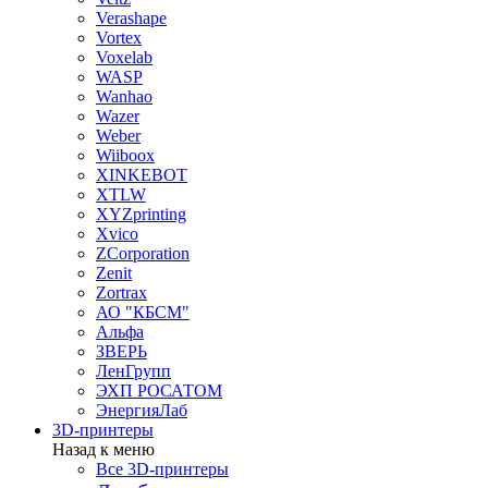
Verashape
Vortex
Voxelab
WASP
Wanhao
Wazer
Weber
Wiiboox
XINKEBOT
XTLW
XYZprinting
Xvico
ZCorporation
Zenit
Zortrax
АО "КБСМ"
Альфа
ЗВЕРЬ
ЛенГрупп
ЭХП РОСАТОМ
ЭнергияЛаб
3D-принтеры
Назад к меню
Все 3D-принтеры