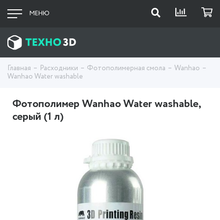
МЕНЮ
Главная
Расходники
Фотополимерная смола
Wanhao
Wanhao Water washable
Фотополимер Wanhao Water washable,
серый (1 л)