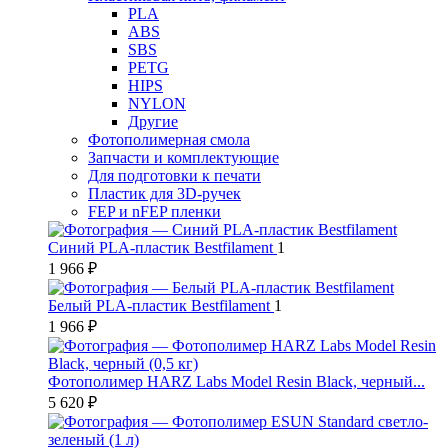
PLA
ABS
SBS
PETG
HIPS
NYLON
Другие
Фотополимерная смола
Запчасти и комплектующие
Для подготовки к печати
Пластик для 3D-ручек
FEP и nFEP пленки
Синий PLA-пластик Bestfilament
1
1 966 ₽
Белый PLA-пластик Bestfilament
1
1 966 ₽
Фотополимер HARZ Labs Model Resin Black, черный...
5 620 ₽