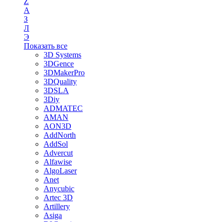
Z
А
З
Л
Э
Показать все
3D Systems
3DGence
3DMakerPro
3DQuality
3DSLA
3Diy
ADMATEC
AMAN
AON3D
AddNorth
AddSol
Advercut
Alfawise
AlgoLaser
Anet
Anycubic
Artec 3D
Artillery
Asiga