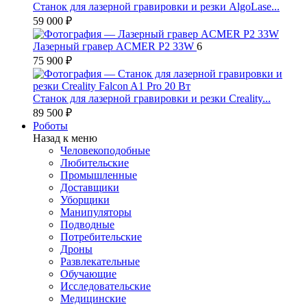
Станок для лазерной гравировки и резки AlgoLase...
59 000 ₽
Лазерный гравер ACMER P2 33W
6
75 900 ₽
Станок для лазерной гравировки и резки Creality...
89 500 ₽
Роботы
Назад к меню
Человекоподобные
Любительские
Промышленные
Доставщики
Уборщики
Манипуляторы
Подводные
Потребительские
Дроны
Развлекательные
Обучающие
Исследовательские
Медицинские