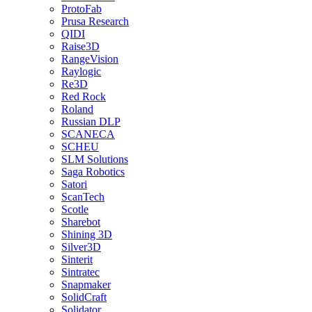
ProtoFab
Prusa Research
QIDI
Raise3D
RangeVision
Raylogic
Re3D
Red Rock
Roland
Russian DLP
SCANECA
SCHEU
SLM Solutions
Saga Robotics
Satori
ScanTech
Scotle
Sharebot
Shining 3D
Silver3D
Sinterit
Sintratec
Snapmaker
SolidCraft
Solidator