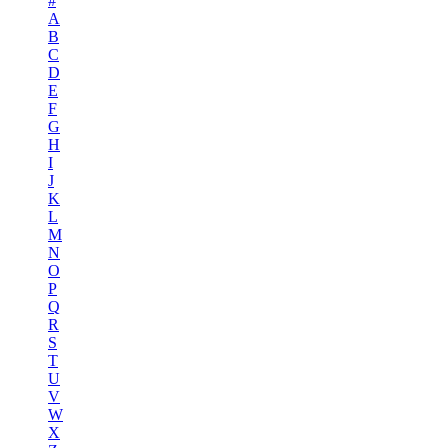
#
A
B
C
D
E
F
G
H
I
J
K
L
M
N
O
P
Q
R
S
T
U
V
W
X