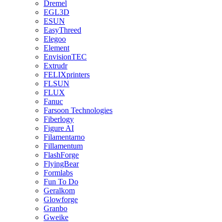
Dremel
EGL3D
ESUN
EasyThreed
Elegoo
Element
EnvisionTEC
Extrudr
FELIXprinters
FLSUN
FLUX
Fanuc
Farsoon Technologies
Fiberlogy
Figure AI
Filamentarno
Fillamentum
FlashForge
FlyingBear
Formlabs
Fun To Do
Geralkom
Glowforge
Granbo
Gweike