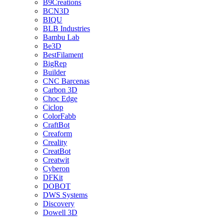
B9Creations
BCN3D
BIQU
BLB Industries
Bambu Lab
Be3D
BestFilament
BigRep
Builder
CNC Barcenas
Carbon 3D
Choc Edge
Ciclop
ColorFabb
CraftBot
Creaform
Creality
CreatBot
Creatwit
Cyberon
DFKit
DOBOT
DWS Systems
Discovery
Dowell 3D