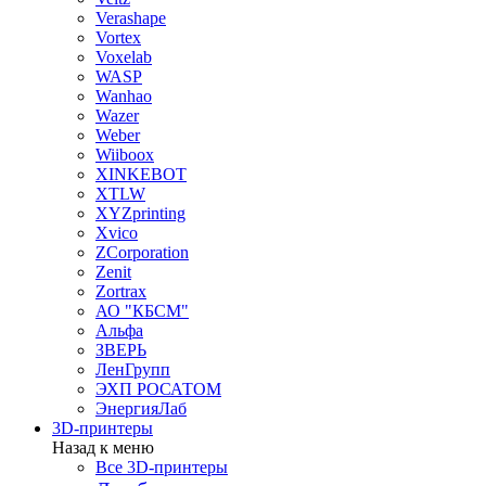
Verashape
Vortex
Voxelab
WASP
Wanhao
Wazer
Weber
Wiiboox
XINKEBOT
XTLW
XYZprinting
Xvico
ZCorporation
Zenit
Zortrax
АО "КБСМ"
Альфа
ЗВЕРЬ
ЛенГрупп
ЭХП РОСАТОМ
ЭнергияЛаб
3D-принтеры
Назад к меню
Все 3D-принтеры