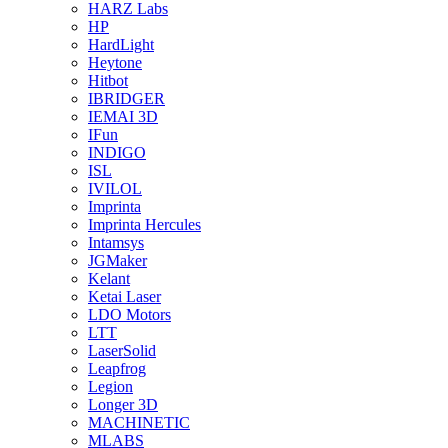
HARZ Labs
HP
HardLight
Heytone
Hitbot
IBRIDGER
IEMAI 3D
IFun
INDIGO
ISL
IVILOL
Imprinta
Imprinta Hercules
Intamsys
JGMaker
Kelant
Ketai Laser
LDO Motors
LTT
LaserSolid
Leapfrog
Legion
Longer 3D
MACHINETIC
MLABS