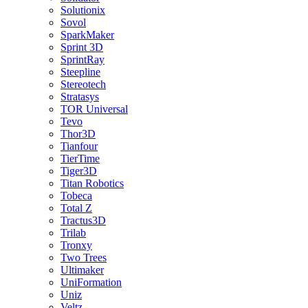
Solutionix
Sovol
SparkMaker
Sprint 3D
SprintRay
Steepline
Stereotech
Stratasys
TOR Universal
Tevo
Thor3D
Tianfour
TierTime
Tiger3D
Titan Robotics
Tobeca
Total Z
Tractus3D
Trilab
Tronxy
Two Trees
Ultimaker
UniFormation
Uniz
Veltz