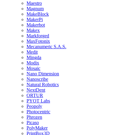
Maestro
Magnum
MakeBlock
MakerPi
Makerbot
Makex
Markforged
MaxFotonix
Mecanumeric S.A.S.
Medit
Mingda
Modix
Mosaic
Nano Dimension
Nanoscribe
Natural Robotics
NextDent
ORTUR
PYOT Labs
Peopoly
Photocentric
Phrozen
Picaso
PolyMaker
PrintBox3D