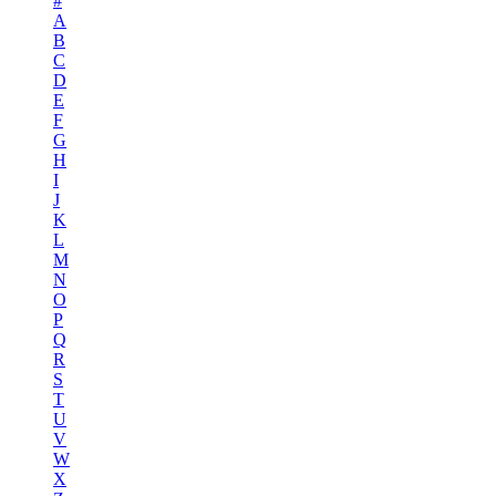
#
A
B
C
D
E
F
G
H
I
J
K
L
M
N
O
P
Q
R
S
T
U
V
W
X