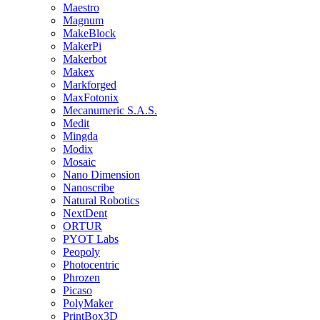
Maestro
Magnum
MakeBlock
MakerPi
Makerbot
Makex
Markforged
MaxFotonix
Mecanumeric S.A.S.
Medit
Mingda
Modix
Mosaic
Nano Dimension
Nanoscribe
Natural Robotics
NextDent
ORTUR
PYOT Labs
Peopoly
Photocentric
Phrozen
Picaso
PolyMaker
PrintBox3D