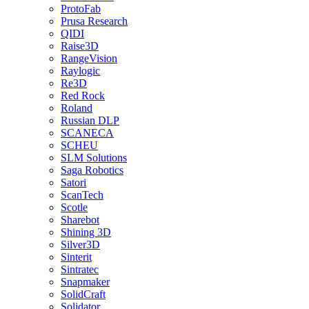
ProtoFab
Prusa Research
QIDI
Raise3D
RangeVision
Raylogic
Re3D
Red Rock
Roland
Russian DLP
SCANECA
SCHEU
SLM Solutions
Saga Robotics
Satori
ScanTech
Scotle
Sharebot
Shining 3D
Silver3D
Sinterit
Sintratec
Snapmaker
SolidCraft
Solidator