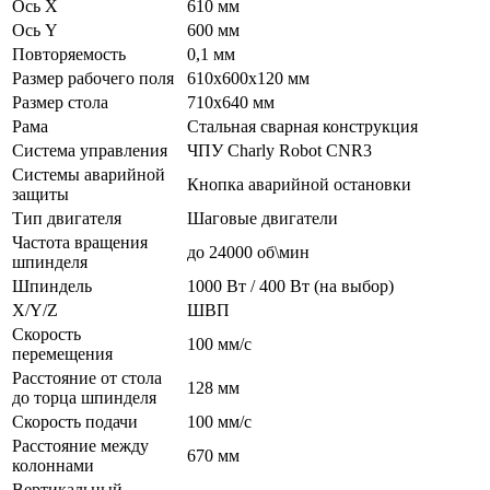
Ось X
610 мм
Ось Y
600 мм
Повторяемость
0,1 мм
Размер рабочего поля
610x600х120 мм
Размер стола
710х640 мм
Рама
Стальная сварная конструкция
Система управления
ЧПУ Charly Robot CNR3
Системы аварийной
Кнопка аварийной остановки
защиты
Тип двигателя
Шаговые двигатели
Частота вращения
до 24000 об\мин
шпинделя
Шпиндель
1000 Вт / 400 Вт (на выбор)
X/Y/Z
ШВП
Cкорость
100 мм/с
перемещения
Расстояние от стола
128 мм
до торца шпинделя
Скорость подачи
100 мм/с
Расстояние между
670 мм
колоннами
Вертикальный