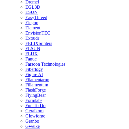
Dremel
EGL3D
ESUN
EasyThreed
Elegoo
Element
EnvisionTEC
Extrudr
FELIXprinters
FLSUN
FLUX
Fanuc
Farsoon Technologies
Fiberlogy
Figure AI
Filamentarno
Fillamentum
FlashForge
FlyingBear
Formlabs
Fun To Do
Geralkom
Glowforge
Granbo
Gweike