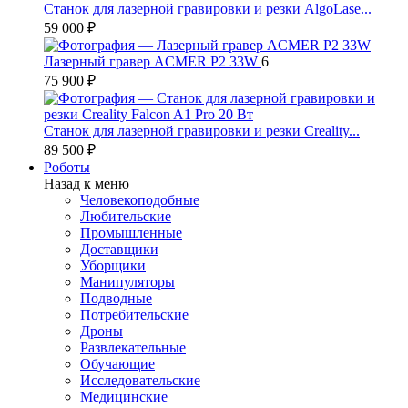
Станок для лазерной гравировки и резки AlgoLase...
59 000 ₽
Лазерный гравер ACMER P2 33W
6
75 900 ₽
Станок для лазерной гравировки и резки Creality...
89 500 ₽
Роботы
Назад к меню
Человекоподобные
Любительские
Промышленные
Доставщики
Уборщики
Манипуляторы
Подводные
Потребительские
Дроны
Развлекательные
Обучающие
Исследовательские
Медицинские