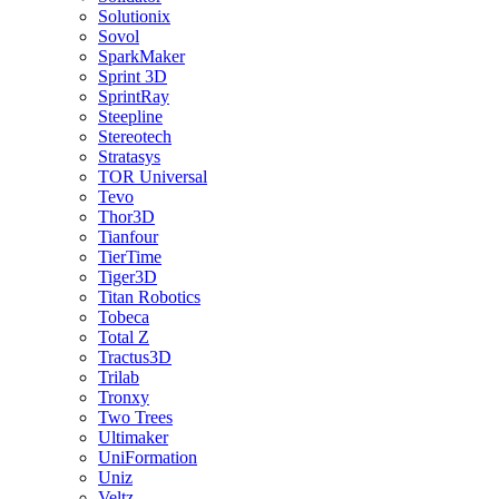
Solutionix
Sovol
SparkMaker
Sprint 3D
SprintRay
Steepline
Stereotech
Stratasys
TOR Universal
Tevo
Thor3D
Tianfour
TierTime
Tiger3D
Titan Robotics
Tobeca
Total Z
Tractus3D
Trilab
Tronxy
Two Trees
Ultimaker
UniFormation
Uniz
Veltz