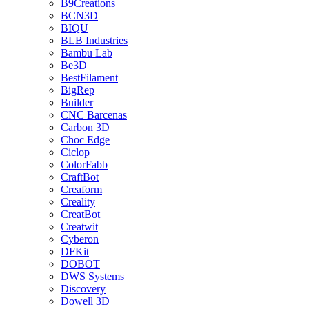
B9Creations
BCN3D
BIQU
BLB Industries
Bambu Lab
Be3D
BestFilament
BigRep
Builder
CNC Barcenas
Carbon 3D
Choc Edge
Ciclop
ColorFabb
CraftBot
Creaform
Creality
CreatBot
Creatwit
Cyberon
DFKit
DOBOT
DWS Systems
Discovery
Dowell 3D