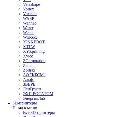
Verashape
Vortex
Voxelab
WASP
Wanhao
Wazer
Weber
Wiiboox
XINKEBOT
XTLW
XYZprinting
Xvico
ZCorporation
Zenit
Zortrax
АО "КБСМ"
Альфа
ЗВЕРЬ
ЛенГрупп
ЭХП РОСАТОМ
ЭнергияЛаб
3D-принтеры
Назад к меню
Все 3D-принтеры