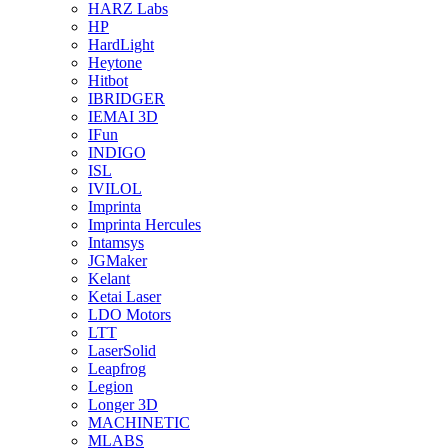
HARZ Labs
HP
HardLight
Heytone
Hitbot
IBRIDGER
IEMAI 3D
IFun
INDIGO
ISL
IVILOL
Imprinta
Imprinta Hercules
Intamsys
JGMaker
Kelant
Ketai Laser
LDO Motors
LTT
LaserSolid
Leapfrog
Legion
Longer 3D
MACHINETIC
MLABS