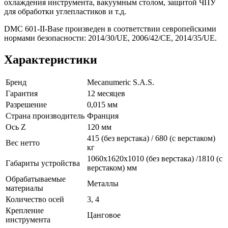
охлаждения инструмента, вакуумным столом, защитой ЧПУ
для обработки углепластиков и т.д.
DMC 601-II-Base произведен в соответствии севропейскими
нормами безопасности: 2014/30/UE, 2006/42/CE, 2014/35/UE.
Характеристики
Бренд
Mecanumeric S.A.S.
Гарантия
12 месяцев
Разрешение
0,015 мм
Страна производитель
Франция
Ось Z
120 мм
415 (без верстака) / 680 (с верстаком)
Вес нетто
кг
1060х1620х1010 (без верстака) /1810 (с
Габариты устройства
верстаком) мм
Обрабатываемые
Металлы
материалы
Количество осей
3, 4
Крепление
Цанговое
инструмента