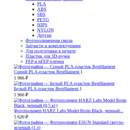
PLA
ABS
SBS
PETG
HIPS
NYLON
Другие
Фотополимерная смола
Запчасти и комплектующие
Для подготовки к печати
Пластик для 3D-ручек
FEP и nFEP пленки
Синий PLA-пластик Bestfilament
1
1 966 ₽
Белый PLA-пластик Bestfilament
1
1 966 ₽
Фотополимер HARZ Labs Model Resin Black, черный...
5 620 ₽