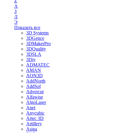
Z
А
З
Л
Э
Показать все
3D Systems
3DGence
3DMakerPro
3DQuality
3DSLA
3Diy
ADMATEC
AMAN
AON3D
AddNorth
AddSol
Advercut
Alfawise
AlgoLaser
Anet
Anycubic
Artec 3D
Artillery
Asiga