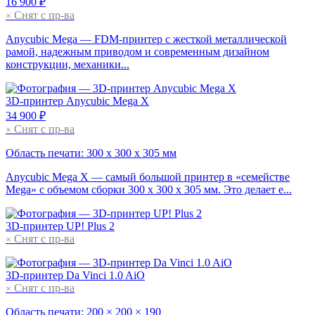
16 900 ₽
Снят с пр-ва
×
Anycubic Mega — FDM-принтер с жесткой металлической
рамой, надежным приводом и современным дизайном
конструкции, механики...
3D-принтер
Anycubic Mega X
34 900 ₽
Снят с пр-ва
×
Область печати: 300 х 300 х 305 мм
Anycubic Mega X — самый большой принтер в «семействе
Mega» с объемом сборки 300 x 300 x 305 мм. Это делает е...
3D-принтер
UP! Plus 2
Снят с пр-ва
×
3D-принтер
Da Vinci 1.0 AiO
Снят с пр-ва
×
Область печати: 200 × 200 × 190