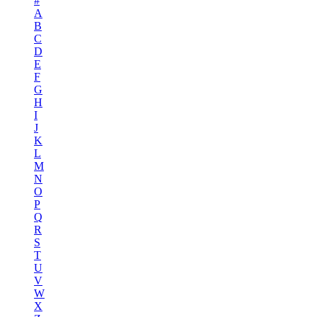
#
A
B
C
D
E
F
G
H
I
J
K
L
M
N
O
P
Q
R
S
T
U
V
W
X