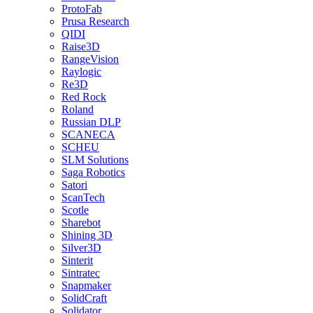
ProtoFab
Prusa Research
QIDI
Raise3D
RangeVision
Raylogic
Re3D
Red Rock
Roland
Russian DLP
SCANECA
SCHEU
SLM Solutions
Saga Robotics
Satori
ScanTech
Scotle
Sharebot
Shining 3D
Silver3D
Sinterit
Sintratec
Snapmaker
SolidCraft
Solidator