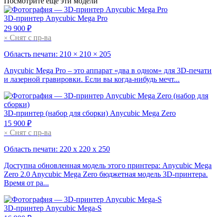
Посмотрите ещё эти модели
3D-принтер
Anycubic Mega Pro
29 900 ₽
Снят с пр-ва
×
Область печати: 210 × 210 × 205
Anycubic Mega Pro – это аппарат «два в одном» для 3D-печати
и лазерной гравировки. Если вы когда-нибудь мечт...
3D-принтер
(набор для сборки)
Anycubic Mega Zero
15 900 ₽
Снят с пр-ва
×
Область печати: 220 х 220 х 250
Доступна обновленная модель этого принтера: Anycubic Mega
Zero 2.0 Anycubic Mega Zero бюджетная модель 3D-принтера.
Время от ра...
3D-принтер
Anycubic Mega-S