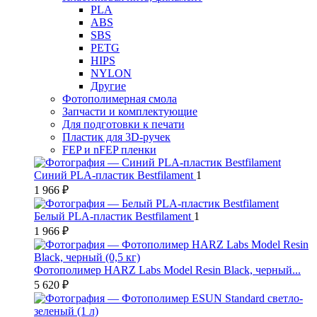
PLA
ABS
SBS
PETG
HIPS
NYLON
Другие
Фотополимерная смола
Запчасти и комплектующие
Для подготовки к печати
Пластик для 3D-ручек
FEP и nFEP пленки
Синий PLA-пластик Bestfilament
1
1 966 ₽
Белый PLA-пластик Bestfilament
1
1 966 ₽
Фотополимер HARZ Labs Model Resin Black, черный...
5 620 ₽