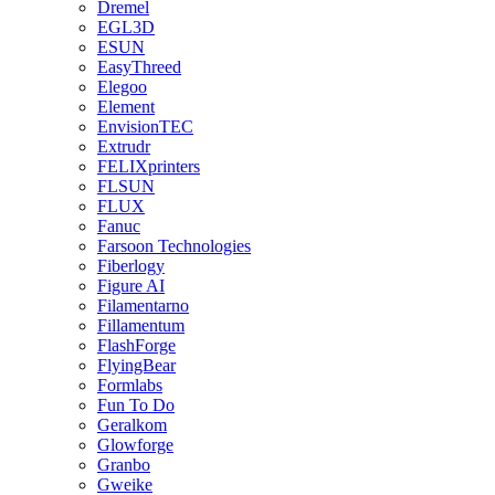
Dremel
EGL3D
ESUN
EasyThreed
Elegoo
Element
EnvisionTEC
Extrudr
FELIXprinters
FLSUN
FLUX
Fanuc
Farsoon Technologies
Fiberlogy
Figure AI
Filamentarno
Fillamentum
FlashForge
FlyingBear
Formlabs
Fun To Do
Geralkom
Glowforge
Granbo
Gweike