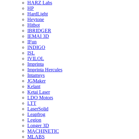
HARZ Labs
HP
HardLight
Heytone
Hitbot
IBRIDGER
IEMAI 3D
IFun
INDIGO
ISL
IVILOL
Imprinta
Imprinta Hercules
Intamsys
JGMaker
Kelant
Ketai Laser
LDO Motors
LTT
LaserSolid
Leapfrog
Legion
Longer 3D
MACHINETIC
MLABS