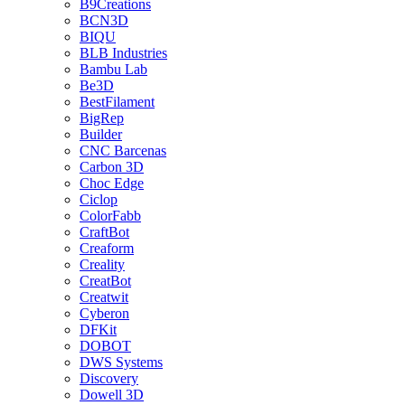
B9Creations
BCN3D
BIQU
BLB Industries
Bambu Lab
Be3D
BestFilament
BigRep
Builder
CNC Barcenas
Carbon 3D
Choc Edge
Ciclop
ColorFabb
CraftBot
Creaform
Creality
CreatBot
Creatwit
Cyberon
DFKit
DOBOT
DWS Systems
Discovery
Dowell 3D