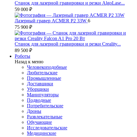
Станок для лазерной гравировки и резки AlgoLase...
59 000 ₽
Лазерный гравер ACMER P2 33W
6
75 900 ₽
Станок для лазерной гравировки и резки Creality...
89 500 ₽
Роботы
Назад к меню
Человекоподобные
Любительские
Промышленные
Доставщики
Уборщики
Манипуляторы
Подводные
Потребительские
Дроны
Развлекательные
Обучающие
Исследовательские
Медицинские