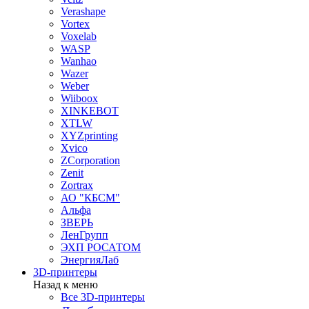
Verashape
Vortex
Voxelab
WASP
Wanhao
Wazer
Weber
Wiiboox
XINKEBOT
XTLW
XYZprinting
Xvico
ZCorporation
Zenit
Zortrax
АО "КБСМ"
Альфа
ЗВЕРЬ
ЛенГрупп
ЭХП РОСАТОМ
ЭнергияЛаб
3D-принтеры
Назад к меню
Все 3D-принтеры