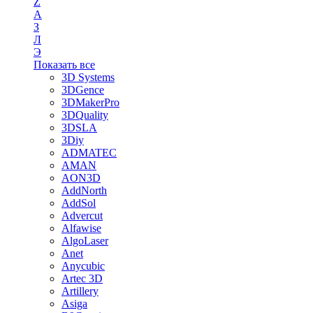
Z
А
З
Л
Э
Показать все
3D Systems
3DGence
3DMakerPro
3DQuality
3DSLA
3Diy
ADMATEC
AMAN
AON3D
AddNorth
AddSol
Advercut
Alfawise
AlgoLaser
Anet
Anycubic
Artec 3D
Artillery
Asiga