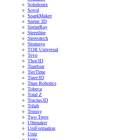
Solutionix
Sovol
SparkMaker
Sprint 3D
SprintRay
Steepline
Stereotech
Stratasys
TOR Universal
Tevo
Thor3D
Tianfour
TierTime
Tiger3D
Titan Robotics
Tobeca
Total Z
Tractus3D
Trilab
Tronxy
Two Trees
Ultimaker
UniFormation
Uniz
Veltz