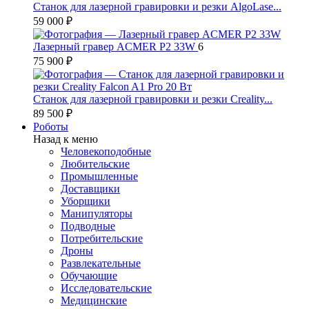
Станок для лазерной гравировки и резки AlgoLase...
59 000 ₽
Лазерный гравер ACMER P2 33W
6
75 900 ₽
Станок для лазерной гравировки и резки Creality...
89 500 ₽
Роботы
Назад к меню
Человекоподобные
Любительские
Промышленные
Доставщики
Уборщики
Манипуляторы
Подводные
Потребительские
Дроны
Развлекательные
Обучающие
Исследовательские
Медицинские