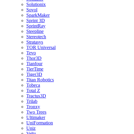
Solutionix
Sovol
SparkMaker
Sprint 3D
SprintRay
Steepline
Stereotech
Stratasys
TOR Universal
Tevo
Thor3D
Tianfour
TierTime
Tiger3D
Titan Robotics
Tobeca
Total Z
Tractus3D
Trilab
Tronxy
Two Trees
Ultimaker
UniFormation
Uniz
Veltz