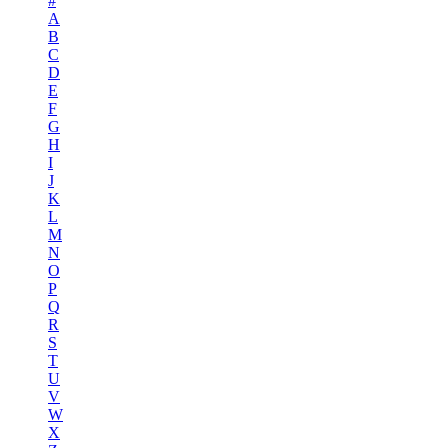
#
A
B
C
D
E
F
G
H
I
J
K
L
M
N
O
P
Q
R
S
T
U
V
W
X