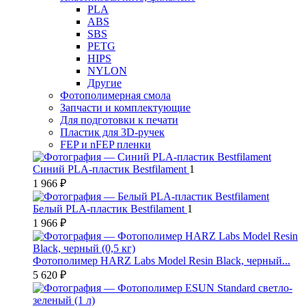
PLA
ABS
SBS
PETG
HIPS
NYLON
Другие
Фотополимерная смола
Запчасти и комплектующие
Для подготовки к печати
Пластик для 3D-ручек
FEP и nFEP пленки
Синий PLA-пластик Bestfilament
1
1 966 ₽
Белый PLA-пластик Bestfilament
1
1 966 ₽
Фотополимер HARZ Labs Model Resin Black, черный...
5 620 ₽