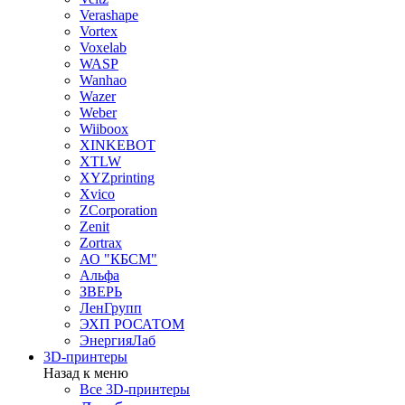
Verashape
Vortex
Voxelab
WASP
Wanhao
Wazer
Weber
Wiiboox
XINKEBOT
XTLW
XYZprinting
Xvico
ZCorporation
Zenit
Zortrax
АО "КБСМ"
Альфа
ЗВЕРЬ
ЛенГрупп
ЭХП РОСАТОМ
ЭнергияЛаб
3D-принтеры
Назад к меню
Все 3D-принтеры