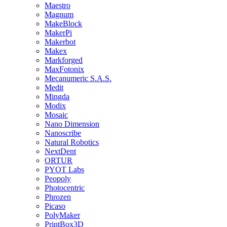
Maestro
Magnum
MakeBlock
MakerPi
Makerbot
Makex
Markforged
MaxFotonix
Mecanumeric S.A.S.
Medit
Mingda
Modix
Mosaic
Nano Dimension
Nanoscribe
Natural Robotics
NextDent
ORTUR
PYOT Labs
Peopoly
Photocentric
Phrozen
Picaso
PolyMaker
PrintBox3D