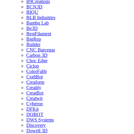
B9Creations
BCN3D
BIQU
BLB Industries
Bambu Lab
Be3D
BestFilament
BigRep
Builder
CNC Barcenas
Carbon 3D
Choc Edge
Ciclop
ColorFabb
CraftBot
Creaform
Creality
CreatBot
Creatwit
Cyberon
DFKit
DOBOT
DWS Systems
Discovery
Dowell 3D