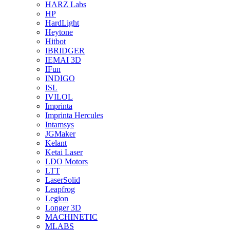
HARZ Labs
HP
HardLight
Heytone
Hitbot
IBRIDGER
IEMAI 3D
IFun
INDIGO
ISL
IVILOL
Imprinta
Imprinta Hercules
Intamsys
JGMaker
Kelant
Ketai Laser
LDO Motors
LTT
LaserSolid
Leapfrog
Legion
Longer 3D
MACHINETIC
MLABS