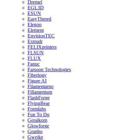
Dremel
EGL3D
ESUN
EasyThreed
Elegoo
Element
EnvisionTEC
Extrudr
FELIXprinters
FLSUN
FLUX
Fanuc
Farsoon Technologies
Fiberlogy
Figure AI
Filamentarno
Fillamentum
FlashForge
FlyingBear
Formlabs
Fun To Do
Geralkom
Glowforge
Granbo
Gweike