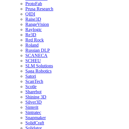
ProtoFab
Prusa Research
QIDI
Raise3D
RangeVision
Raylogic
Re3D
Red Rock
Roland
Russian DLP
SCANECA
SCHEU
SLM Solutions
Saga Robotics
Satori
ScanTech
Scotle
Sharebot
Shining 3D
Silver3D
Sinterit
Sintratec
Snapmaker
SolidCraft
Solidator