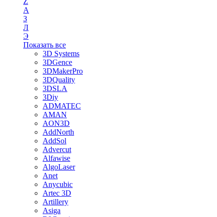
Z
А
З
Л
Э
Показать все
3D Systems
3DGence
3DMakerPro
3DQuality
3DSLA
3Diy
ADMATEC
AMAN
AON3D
AddNorth
AddSol
Advercut
Alfawise
AlgoLaser
Anet
Anycubic
Artec 3D
Artillery
Asiga