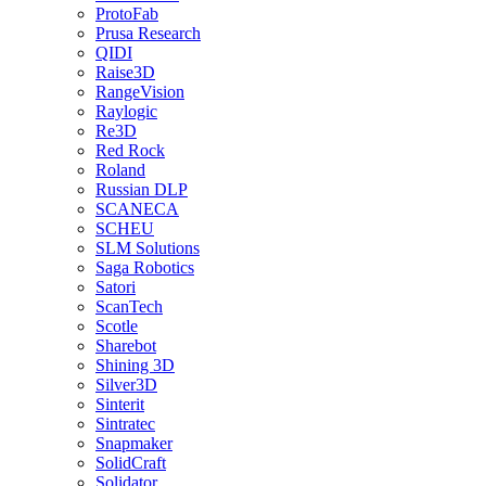
ProtoFab
Prusa Research
QIDI
Raise3D
RangeVision
Raylogic
Re3D
Red Rock
Roland
Russian DLP
SCANECA
SCHEU
SLM Solutions
Saga Robotics
Satori
ScanTech
Scotle
Sharebot
Shining 3D
Silver3D
Sinterit
Sintratec
Snapmaker
SolidCraft
Solidator