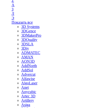
Z
А
З
Л
Э
Показать все
3D Systems
3DGence
3DMakerPro
3DQuality
3DSLA
3Diy
ADMATEC
AMAN
AON3D
AddNorth
AddSol
Advercut
Alfawise
AlgoLaser
Anet
Anycubic
Artec 3D
Artillery
Asiga