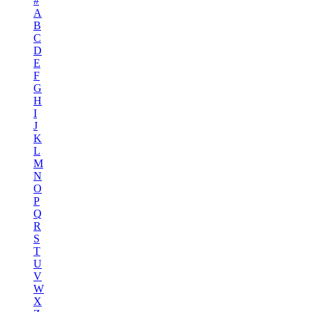
#
A
B
C
D
E
F
G
H
I
J
K
L
M
N
O
P
Q
R
S
T
U
V
W
X