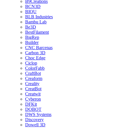
B9Creations
BCN3D
BIQU
BLB Industries
Bambu Lab
Be3D
BestFilament
BigRep
Builder
CNC Barcenas
Carbon 3D
Choc Edge
Ciclop
ColorFabb
CraftBot
Creaform
Creality
CreatBot
Creatwit
Cyberon
DFKit
DOBOT
DWS Systems
Discovery
Dowell 3D