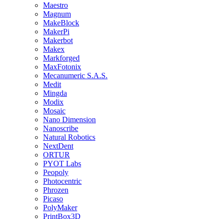
Maestro
Magnum
MakeBlock
MakerPi
Makerbot
Makex
Markforged
MaxFotonix
Mecanumeric S.A.S.
Medit
Mingda
Modix
Mosaic
Nano Dimension
Nanoscribe
Natural Robotics
NextDent
ORTUR
PYOT Labs
Peopoly
Photocentric
Phrozen
Picaso
PolyMaker
PrintBox3D