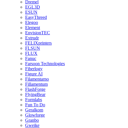
Dremel
EGL3D
ESUN
EasyThreed
Elegoo
Element
EnvisionTEC
Extrudr
FELIXprinters
FLSUN
FLUX
Fanuc
Farsoon Technologies
Fiberlogy
Figure AI
Filamentarno
Fillamentum
FlashForge
FlyingBear
Formlabs
Fun To Do
Geralkom
Glowforge
Granbo
Gweike