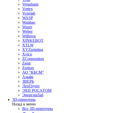
Verashape
Vortex
Voxelab
WASP
Wanhao
Wazer
Weber
Wiiboox
XINKEBOT
XTLW
XYZprinting
Xvico
ZCorporation
Zenit
Zortrax
АО "КБСМ"
Альфа
ЗВЕРЬ
ЛенГрупп
ЭХП РОСАТОМ
ЭнергияЛаб
3D-принтеры
Назад к меню
Все 3D-принтеры