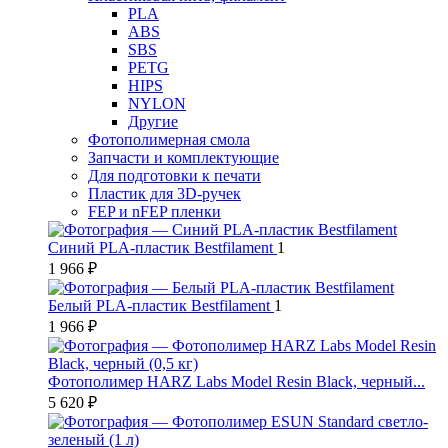
PLA
ABS
SBS
PETG
HIPS
NYLON
Другие
Фотополимерная смола
Запчасти и комплектующие
Для подготовки к печати
Пластик для 3D-ручек
FEP и nFEP пленки
Синий PLA-пластик Bestfilament
1
1 966 ₽
Белый PLA-пластик Bestfilament
1
1 966 ₽
Фотополимер HARZ Labs Model Resin Black, черный...
5 620 ₽