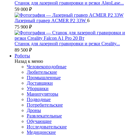
Станок для лазерной гравировки и резки AlgoLase...
59 000 ₽
Лазерный гравер ACMER P2 33W
6
75 900 ₽
Станок для лазерной гравировки и резки Creality...
89 500 ₽
Роботы
Назад к меню
Человекоподобные
Любительские
Промышленные
Доставщики
Уборщики
Манипуляторы
Подводные
Потребительские
Дроны
Развлекательные
Обучающие
Исследовательские
Медицинские