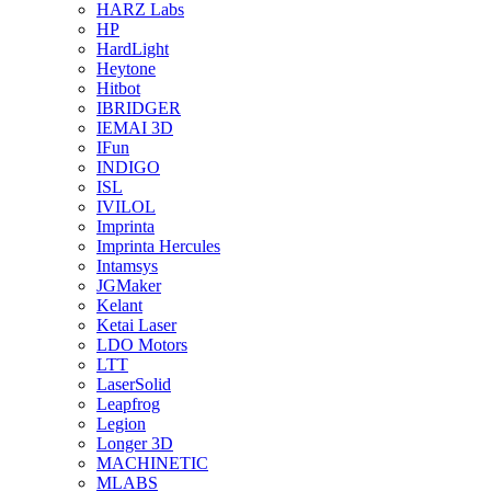
HARZ Labs
HP
HardLight
Heytone
Hitbot
IBRIDGER
IEMAI 3D
IFun
INDIGO
ISL
IVILOL
Imprinta
Imprinta Hercules
Intamsys
JGMaker
Kelant
Ketai Laser
LDO Motors
LTT
LaserSolid
Leapfrog
Legion
Longer 3D
MACHINETIC
MLABS