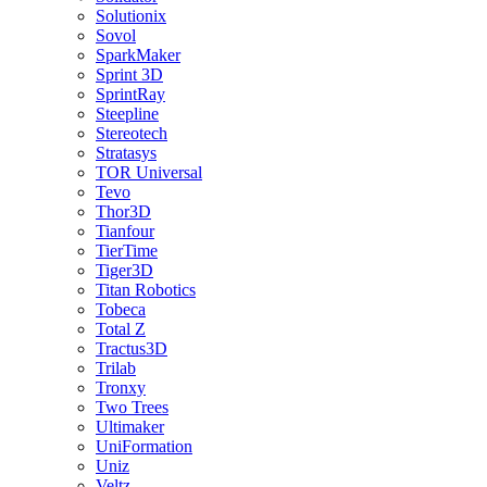
Solutionix
Sovol
SparkMaker
Sprint 3D
SprintRay
Steepline
Stereotech
Stratasys
TOR Universal
Tevo
Thor3D
Tianfour
TierTime
Tiger3D
Titan Robotics
Tobeca
Total Z
Tractus3D
Trilab
Tronxy
Two Trees
Ultimaker
UniFormation
Uniz
Veltz