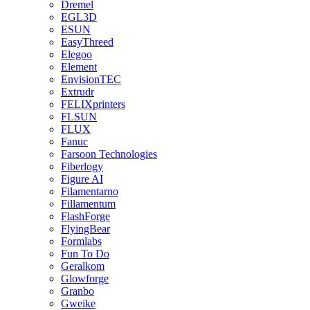
Dremel
EGL3D
ESUN
EasyThreed
Elegoo
Element
EnvisionTEC
Extrudr
FELIXprinters
FLSUN
FLUX
Fanuc
Farsoon Technologies
Fiberlogy
Figure AI
Filamentarno
Fillamentum
FlashForge
FlyingBear
Formlabs
Fun To Do
Geralkom
Glowforge
Granbo
Gweike