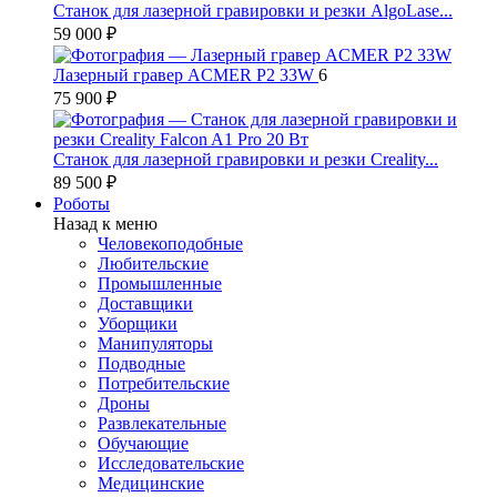
Станок для лазерной гравировки и резки AlgoLase...
59 000 ₽
Лазерный гравер ACMER P2 33W
6
75 900 ₽
Станок для лазерной гравировки и резки Creality...
89 500 ₽
Роботы
Назад к меню
Человекоподобные
Любительские
Промышленные
Доставщики
Уборщики
Манипуляторы
Подводные
Потребительские
Дроны
Развлекательные
Обучающие
Исследовательские
Медицинские