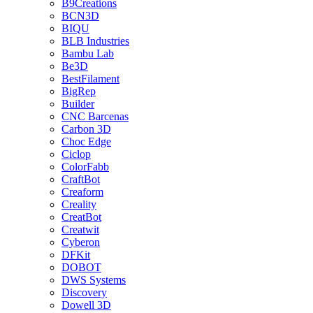
B9Creations
BCN3D
BIQU
BLB Industries
Bambu Lab
Be3D
BestFilament
BigRep
Builder
CNC Barcenas
Carbon 3D
Choc Edge
Ciclop
ColorFabb
CraftBot
Creaform
Creality
CreatBot
Creatwit
Cyberon
DFKit
DOBOT
DWS Systems
Discovery
Dowell 3D