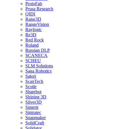
ProtoFab
Prusa Research
QIDI
Raise3D
RangeVision
Raylogic
Re3D
Red Rock
Roland
Russian DLP
SCANECA
SCHEU
SLM Solutions
Saga Robotics
Satori
ScanTech
Scotle
Sharebot
Shining 3D
Silver3D
Sinterit
Sintratec
Snapmaker
SolidCraft
Solidator