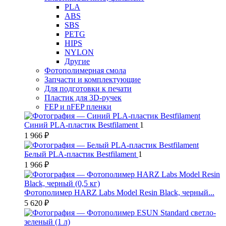
PLA
ABS
SBS
PETG
HIPS
NYLON
Другие
Фотополимерная смола
Запчасти и комплектующие
Для подготовки к печати
Пластик для 3D-ручек
FEP и nFEP пленки
Синий PLA-пластик Bestfilament
1
1 966 ₽
Белый PLA-пластик Bestfilament
1
1 966 ₽
Фотополимер HARZ Labs Model Resin Black, черный...
5 620 ₽