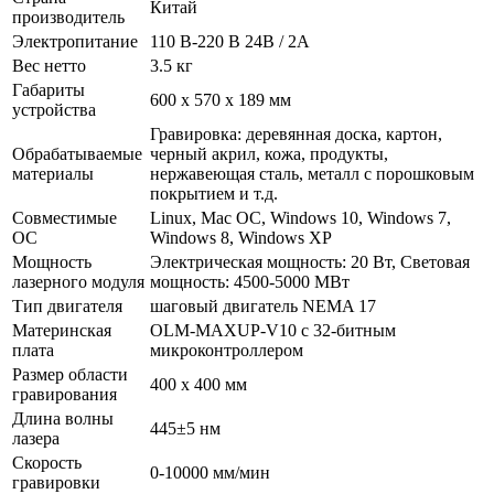
Китай
производитель
Электропитание
110 В-220 В 24В / 2A
Вес нетто
3.5 кг
Габариты
600 x 570 x 189 мм
устройства
Гравировка: деревянная доска, картон,
Обрабатываемые
черный акрил, кожа, продукты,
материалы
нержавеющая сталь, металл с порошковым
покрытием и т.д.
Совместимые
Linux, Mac ОС, Windows 10, Windows 7,
ОС
Windows 8, Windows XP
Мощность
Электрическая мощность: 20 Вт, Световая
лазерного модуля
мощность: 4500-5000 МВт
Тип двигателя
шаговый двигатель NEMA 17
Материнская
OLM-MAXUP-V10 с 32-битным
плата
микроконтроллером
Размер области
400 х 400 мм
гравирования
Длина волны
445±5 нм
лазера
Скорость
0-10000 мм/мин
гравировки