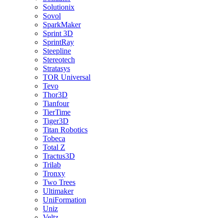
Solutionix
Sovol
SparkMaker
Sprint 3D
SprintRay
Steepline
Stereotech
Stratasys
TOR Universal
Tevo
Thor3D
Tianfour
TierTime
Tiger3D
Titan Robotics
Tobeca
Total Z
Tractus3D
Trilab
Tronxy
Two Trees
Ultimaker
UniFormation
Uniz
Veltz