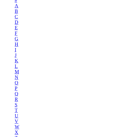
#
A
B
C
D
E
F
G
H
I
J
K
L
M
N
O
P
Q
R
S
T
U
V
W
X