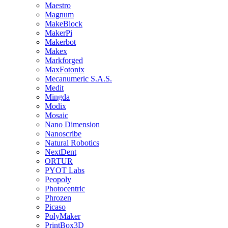
Maestro
Magnum
MakeBlock
MakerPi
Makerbot
Makex
Markforged
MaxFotonix
Mecanumeric S.A.S.
Medit
Mingda
Modix
Mosaic
Nano Dimension
Nanoscribe
Natural Robotics
NextDent
ORTUR
PYOT Labs
Peopoly
Photocentric
Phrozen
Picaso
PolyMaker
PrintBox3D