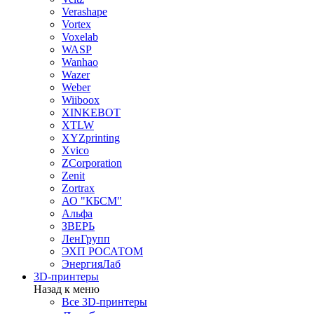
Verashape
Vortex
Voxelab
WASP
Wanhao
Wazer
Weber
Wiiboox
XINKEBOT
XTLW
XYZprinting
Xvico
ZCorporation
Zenit
Zortrax
АО "КБСМ"
Альфа
ЗВЕРЬ
ЛенГрупп
ЭХП РОСАТОМ
ЭнергияЛаб
3D-принтеры
Назад к меню
Все 3D-принтеры