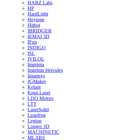
HARZ Labs
HP
HardLight
Heytone
Hitbot
IBRIDGER
IEMAI 3D
IFun
INDIGO
ISL
IVILOL
Imprinta
Imprinta Hercules
Intamsys
JGMaker
Kelant
Ketai Laser
LDO Motors
LTT
LaserSolid
Leapfrog
Legion
Longer 3D
MACHINETIC
MLABS