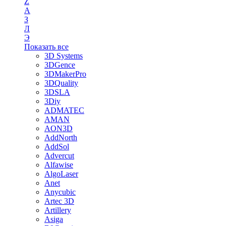
Z
А
З
Л
Э
Показать все
3D Systems
3DGence
3DMakerPro
3DQuality
3DSLA
3Diy
ADMATEC
AMAN
AON3D
AddNorth
AddSol
Advercut
Alfawise
AlgoLaser
Anet
Anycubic
Artec 3D
Artillery
Asiga