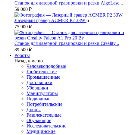
Станок для лазерной гравировки и резки AlgoLase...
59 000 ₽
Лазерный гравер ACMER P2 33W
6
75 900 ₽
Станок для лазерной гравировки и резки Creality...
89 500 ₽
Роботы
Назад к меню
Человекоподобные
Любительские
Промышленные
Доставщики
Уборщики
Манипуляторы
Подводные
Потребительские
Дроны
Развлекательные
Обучающие
Исследовательские
Медицинские