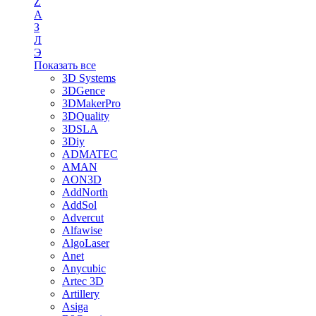
Z
А
З
Л
Э
Показать все
3D Systems
3DGence
3DMakerPro
3DQuality
3DSLA
3Diy
ADMATEC
AMAN
AON3D
AddNorth
AddSol
Advercut
Alfawise
AlgoLaser
Anet
Anycubic
Artec 3D
Artillery
Asiga