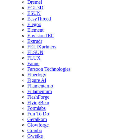
Dremel
EGL3D
ESUN
EasyThreed
Elegoo
Element
EnvisionTEC
Extrudr
FELIXprinters
FLSUN
FLUX
Fanuc
Farsoon Technologies
Fiberlogy
Figure AI
Filamentarno
Fillamentum
FlashForge
FlyingBear
Formlabs
Fun To Do
Geralkom
Glowforge
Granbo
Gweike