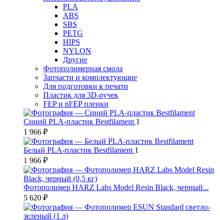
PLA
ABS
SBS
PETG
HIPS
NYLON
Другие
Фотополимерная смола
Запчасти и комплектующие
Для подготовки к печати
Пластик для 3D-ручек
FEP и nFEP пленки
Синий PLA-пластик Bestfilament
1
1 966 ₽
Белый PLA-пластик Bestfilament
1
1 966 ₽
Фотополимер HARZ Labs Model Resin Black, черный...
5 620 ₽