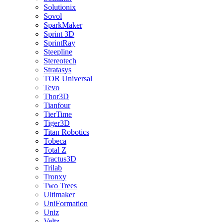
Solutionix
Sovol
SparkMaker
Sprint 3D
SprintRay
Steepline
Stereotech
Stratasys
TOR Universal
Tevo
Thor3D
Tianfour
TierTime
Tiger3D
Titan Robotics
Tobeca
Total Z
Tractus3D
Trilab
Tronxy
Two Trees
Ultimaker
UniFormation
Uniz
Veltz