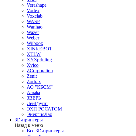
Verashape
Vortex
Voxelab
WASP
Wanhao
Wazer
Weber
Wiiboox
XINKEBOT
XTLW
XYZprinting
Xvico
ZCorporation
Zenit
Zortrax
АО "КБСМ"
Альфа
ЗВЕРЬ
ЛенГрупп
ЭХП РОСАТОМ
ЭнергияЛаб
3D-принтеры
Назад к меню
Все 3D-принтеры