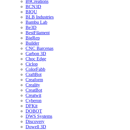
B9Creations
BCN3D
BIQU
BLB Industries
Bambu Lab
Be3D
BestFilament
BigRep
Builder
CNC Barcenas
Carbon 3D
Choc Edge
Ciclop
ColorFabb
CraftBot
Creaform
Creality
CreatBot
Creatwit
Cyberon
DFKit
DOBOT
DWS Systems
Discovery
Dowell 3D