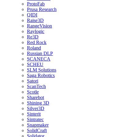
ProtoFab
Prusa Research
QIDI
Raise3D
RangeVision
Raylogic
Re3D
Red Rock
Roland
Russian DLP
SCANECA
SCHEU
SLM Solutions
Saga Robotics
Satori
ScanTech
Scotle
Sharebot
Shining 3D
Silver3D
Sinterit
Sintratec
Snapmaker
SolidCraft
Solidator