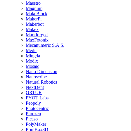
Maestro
Magnum
MakeBlock
MakerPi
Makerbot
Makex
Markforged
MaxFotonix
Mecanumeric S.A.S.
Medit
Mingda
Modix
Mosaic
Nano Dimension
Nanoscribe
Natural Robotics
NextDent
ORTUR
PYOT Labs
Peopoly
Photocentric
Phrozen
Picaso
PolyMaker
PrintBox3D