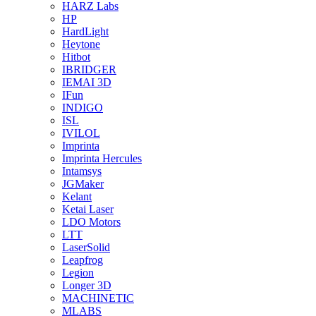
HARZ Labs
HP
HardLight
Heytone
Hitbot
IBRIDGER
IEMAI 3D
IFun
INDIGO
ISL
IVILOL
Imprinta
Imprinta Hercules
Intamsys
JGMaker
Kelant
Ketai Laser
LDO Motors
LTT
LaserSolid
Leapfrog
Legion
Longer 3D
MACHINETIC
MLABS