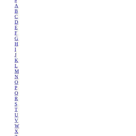
#
A
B
C
D
E
F
G
H
I
J
K
L
M
N
O
P
Q
R
S
T
U
V
W
X