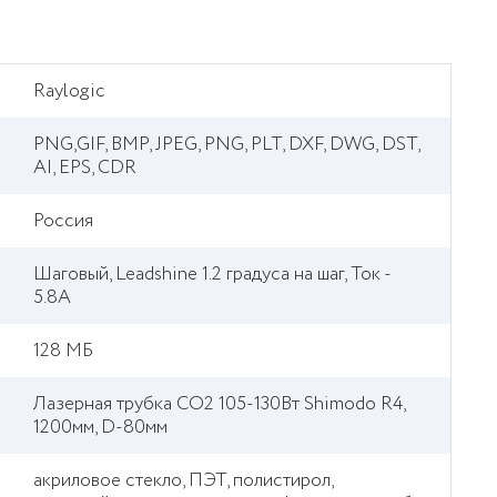
Raylogic
PNG,GIF, BMP, JPEG, PNG, PLT, DXF, DWG, DST,
AI, EPS, CDR
Россия
Шаговый, Leadshine 1.2 градуса на шаг, Ток -
5.8А
128 МБ
Лазерная трубка CO2 105-130Вт Shimodo R4,
1200мм, D-80мм
акриловое стекло, ПЭТ, полистирол,