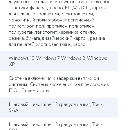
двухслойные пластики, rowmark, оргстекло, абс
пластики, фанера, дерево, МДФ, ДСП, картон
для лекал, гофрокартон, электрокартон,
монолитный поликарбонат, вспененный
полистирол, полипропилен, полиэтилен,
полиуретан, текстолит, керамика, стекло,
резина, бумага, дизайнерский картон, резина
для печатей, хлопковая ткань, изолон
Windows 10, Windows 7, Windows 8, Windows
XP
Система включения и задержки вытяжной
системы; Система включения компрессора из
П.О.; Пневмофитинг
Шаговый, Leadshine 1.2 градуса на шаг, Ток -
5.6А
Шаговый, Leadshine 1.2 градуса на шаг, Ток -