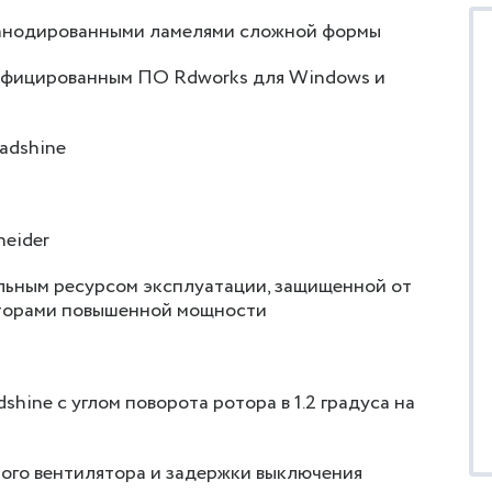
с анодированными ламелями сложной формы
усифицированным ПО Rdworks для Windows и
adshine
eider
льным ресурсом эксплуатации, защищенной от
аторами повышенной мощности
hine с углом поворота ротора в 1.2 градуса на
ного вентилятора и задержки выключения