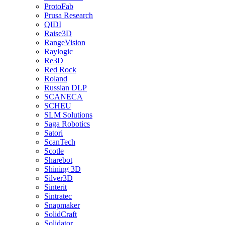
ProtoFab
Prusa Research
QIDI
Raise3D
RangeVision
Raylogic
Re3D
Red Rock
Roland
Russian DLP
SCANECA
SCHEU
SLM Solutions
Saga Robotics
Satori
ScanTech
Scotle
Sharebot
Shining 3D
Silver3D
Sinterit
Sintratec
Snapmaker
SolidCraft
Solidator