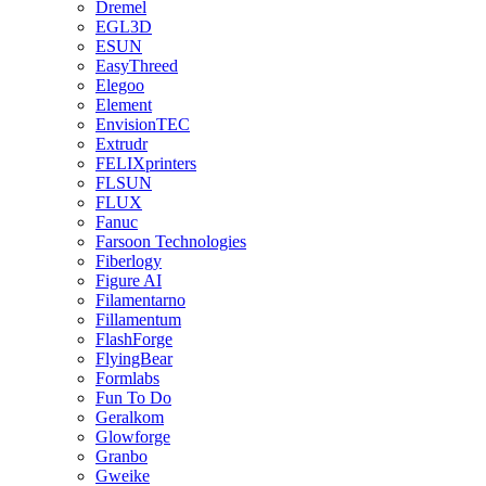
Dremel
EGL3D
ESUN
EasyThreed
Elegoo
Element
EnvisionTEC
Extrudr
FELIXprinters
FLSUN
FLUX
Fanuc
Farsoon Technologies
Fiberlogy
Figure AI
Filamentarno
Fillamentum
FlashForge
FlyingBear
Formlabs
Fun To Do
Geralkom
Glowforge
Granbo
Gweike