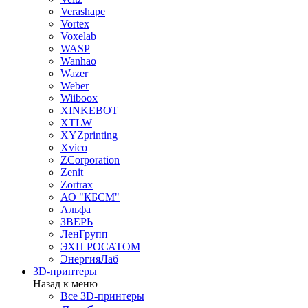
Verashape
Vortex
Voxelab
WASP
Wanhao
Wazer
Weber
Wiiboox
XINKEBOT
XTLW
XYZprinting
Xvico
ZCorporation
Zenit
Zortrax
АО "КБСМ"
Альфа
ЗВЕРЬ
ЛенГрупп
ЭХП РОСАТОМ
ЭнергияЛаб
3D-принтеры
Назад к меню
Все 3D-принтеры