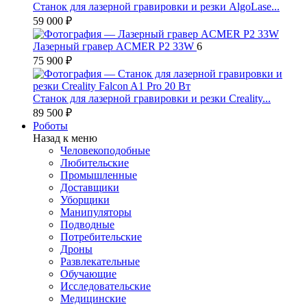
Станок для лазерной гравировки и резки AlgoLase...
59 000 ₽
Лазерный гравер ACMER P2 33W
6
75 900 ₽
Станок для лазерной гравировки и резки Creality...
89 500 ₽
Роботы
Назад к меню
Человекоподобные
Любительские
Промышленные
Доставщики
Уборщики
Манипуляторы
Подводные
Потребительские
Дроны
Развлекательные
Обучающие
Исследовательские
Медицинские