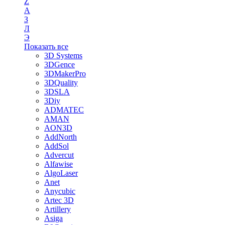
Z
А
З
Л
Э
Показать все
3D Systems
3DGence
3DMakerPro
3DQuality
3DSLA
3Diy
ADMATEC
AMAN
AON3D
AddNorth
AddSol
Advercut
Alfawise
AlgoLaser
Anet
Anycubic
Artec 3D
Artillery
Asiga