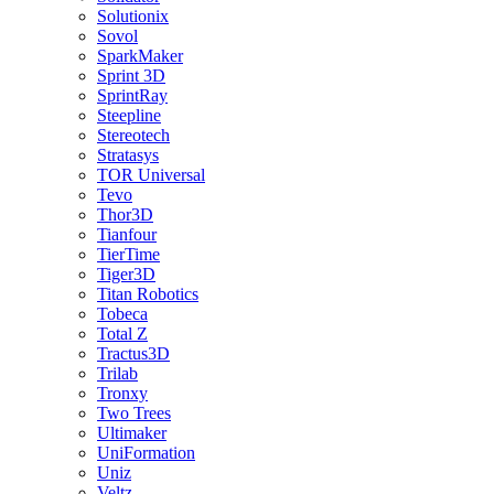
Solutionix
Sovol
SparkMaker
Sprint 3D
SprintRay
Steepline
Stereotech
Stratasys
TOR Universal
Tevo
Thor3D
Tianfour
TierTime
Tiger3D
Titan Robotics
Tobeca
Total Z
Tractus3D
Trilab
Tronxy
Two Trees
Ultimaker
UniFormation
Uniz
Veltz