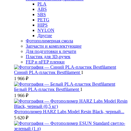
PLA
ABS
SBS
PETG
HIPS
NYLON
Другие
Фотополимерная смола
Запчасти и комплектующие
Для подготовки к печати
Пластик для 3D-ручек
FEP и nFEP пленки
Синий PLA-пластик Bestfilament
1
1 966 ₽
Белый PLA-пластик Bestfilament
1
1 966 ₽
Фотополимер HARZ Labs Model Resin Black, черный...
5 620 ₽