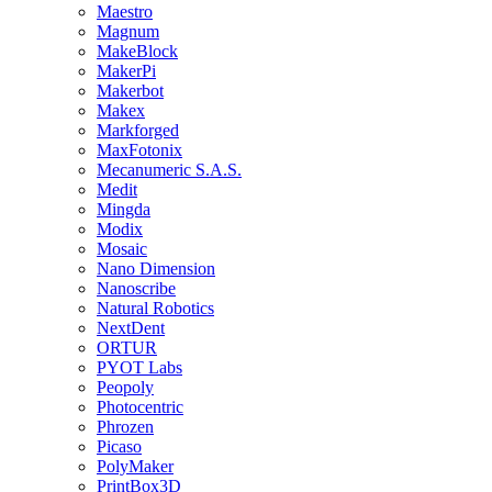
Maestro
Magnum
MakeBlock
MakerPi
Makerbot
Makex
Markforged
MaxFotonix
Mecanumeric S.A.S.
Medit
Mingda
Modix
Mosaic
Nano Dimension
Nanoscribe
Natural Robotics
NextDent
ORTUR
PYOT Labs
Peopoly
Photocentric
Phrozen
Picaso
PolyMaker
PrintBox3D