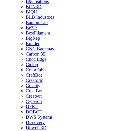
B9Creations
BCN3D
BIQU
BLB Industries
Bambu Lab
Be3D
BestFilament
BigRep
Builder
CNC Barcenas
Carbon 3D
Choc Edge
Ciclop
ColorFabb
CraftBot
Creaform
Creality
CreatBot
Creatwit
Cyberon
DFKit
DOBOT
DWS Systems
Discovery
Dowell 3D