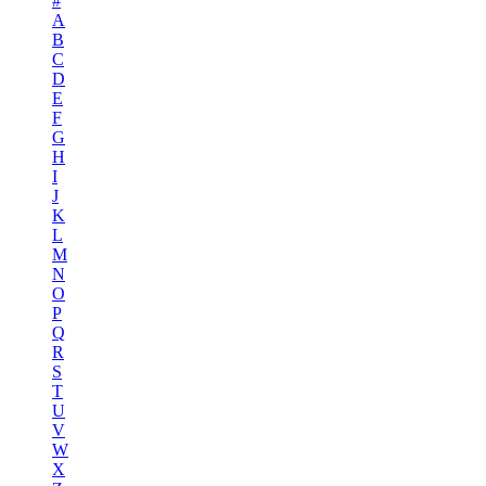
#
A
B
C
D
E
F
G
H
I
J
K
L
M
N
O
P
Q
R
S
T
U
V
W
X