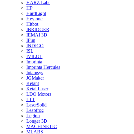
HARZ Labs
HP
HardLight
Heytone
Hitbot
IBRIDGER
IEMAI 3D
IFun
INDIGO
ISL
IVILOL
Imprinta
Imprinta Hercules
Intamsys
JGMaker
Kelant
Ketai Laser
LDO Motors
LTT
LaserSolid
Leapfrog
Legion
Longer 3D
MACHINETIC
MLABS