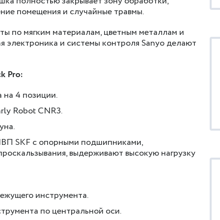
ышка полностью закрывает зону обработки,
ение помещения и случайные травмы.
ты по мягким материалам, цветным металлам и
ая электроника и системы контроля Sanyo делают
k Pro:
 на 4 позиции.
ly Robot CNR3.
уна.
ШВП SKF с опорными подшипниками,
проскальзывания, выдерживают высокую нагрузку
режущего инструмента.
трумента по центральной оси.