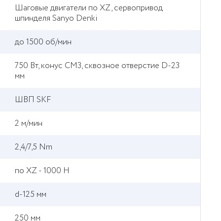
Шаговые двигатели по XZ, сервопривод
шпинделя Sanyo Denki
до 1500 об/мин
750 Вт, конус CM3, сквозное отверстие D-23
мм
ШВП SKF
2 м/мин
2,4/7,5 Nm
по XZ - 1000 Н
d-125 мм
250 мм