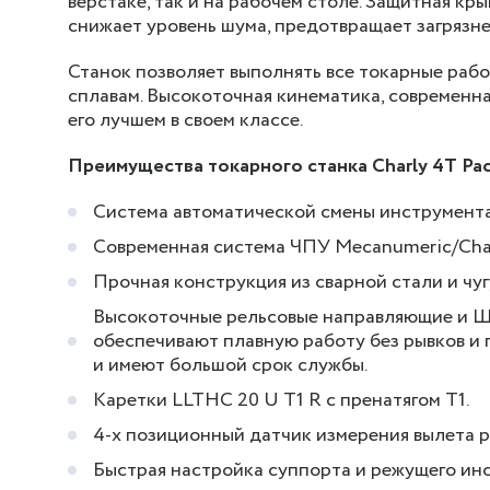
верстаке, так и на рабочем столе. Защитная кр
снижает уровень шума, предотвращает загрязн
Станок позволяет выполнять все токарные рабо
сплавам. Высокоточная кинематика, современн
его лучшем в своем классе.
Преимущества токарного станка Charly 4T Pac
Система автоматической смены инструмента
Современная система ЧПУ Mecanumeric/Char
Прочная конструкция из сварной стали и чуг
Высокоточные рельсовые направляющие и 
обеспечивают плавную работу без рывков и 
и имеют большой срок службы.
Каретки LLTHC 20 U T1 R с пренатягом Т1.
4-х позиционный датчик измерения вылета 
Быстрая настройка суппорта и режущего инс