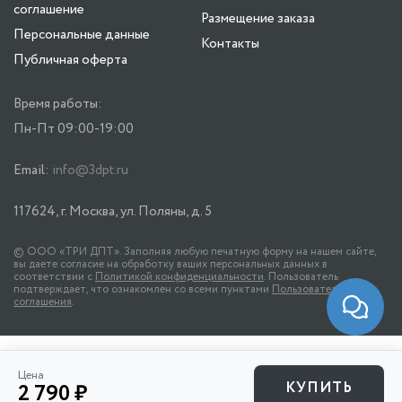
соглашение
Размещение заказа
Персональные данные
Контакты
Публичная оферта
Время работы:
Пн-Пт 09:00-19:00
Email:
info@3dpt.ru
117624, г. Москва, ул. Поляны, д. 5
© ООО «ТРИ ДПТ». Заполняя любую печатную форму на нашем сайте,
вы даете согласие на обработку ваших персональных данных в
соответствии с
Политикой конфиденциальности
. Пользователь
подтверждает, что ознакомлен со всеми пунктами
Пользовательского
соглашения
.
Цена
КУПИТЬ
2 790 ₽