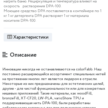
нагреть баню. Рециркуляция и температура влияют на
скорость растворения DPA-100.
Моющее средство DPA поставляется в контейнере по 1
кг. 1 кг детергента DPA растворяет 1 кг материала
носителя DPA-100.
Характеристики
Описание
Инновации никогда не останавливаются на colorFabb. Наш
постоянно расширяющийся ассортимент специальных нитей
на протяжении многих лет является лидером в отрасли.
Некоторые из них предназначены для эстетических целей,
другие - для чистой функциональности или для конкретных
нишевых приложений. Такие материалы, как woodFill,
bronzeFill, XT-CF20, LW-PLA, varioShore TPU и
поддерживающая нить DPA-100, были разработаны
собственными силами и с тех пор пользуются успехом.