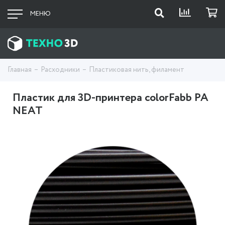
МЕНЮ
Главная
Расходники
Пластиковая нить, филамент
Пластик для 3D-принтера colorFabb PA
NEAT