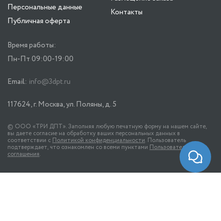
Персональные данные
Контакты
Публичная оферта
Время работы:
Пн-Пт 09:00-19:00
Email:
info@3dpt.ru
117624, г. Москва, ул. Поляны, д. 5
© ООО «ТРИ ДПТ». Заполняя любую печатную форму на нашем сайте,
вы даете согласие на обработку ваших персональных данных в
соответствии с
Политикой конфиденциальности
. Пользователь
подтверждает, что ознакомлен со всеми пунктами
Пользовательского
соглашения
.