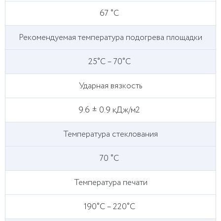
67 ˚C
Рекомендуемая температура подогрева площадки
25˚C – 70˚C
Ударная вязкость
9.6 ± 0.9 кДж/м2
Температура стеклования
70 ˚C
Температура печати
190˚C – 220˚C