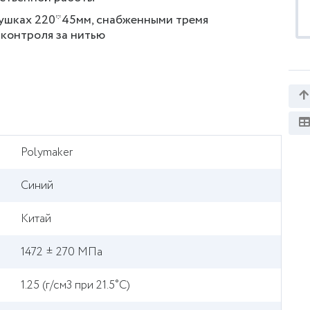
тушках 220*45мм, снабженными тремя
 контроля за нитью
Polymaker
Синий
Китай
1472 ± 270 МПа
1.25 (г/см3 при 21.5˚C)