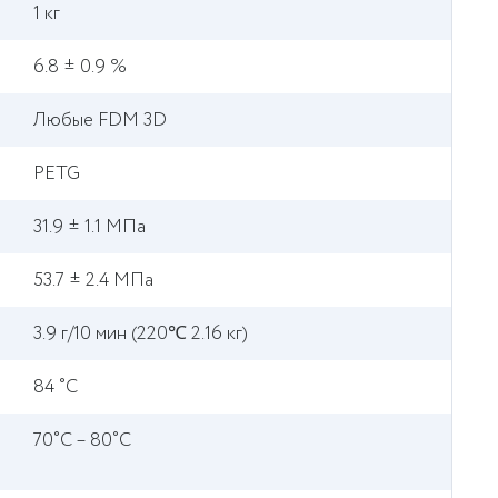
1 кг
6.8 ± 0.9 %
Любые FDM 3D
PETG
31.9 ± 1.1 МПа
53.7 ± 2.4 МПа
3.9 г/10 мин (220℃ 2.16 кг)
84 ˚C
70˚C – 80˚C