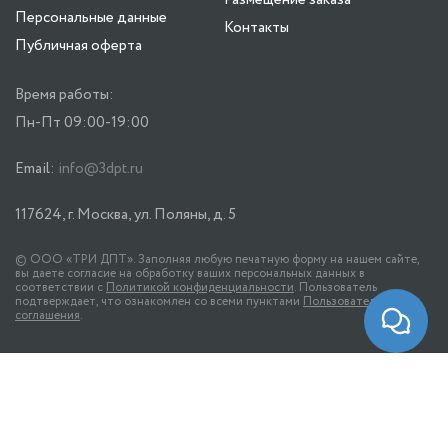
Размещение заказа
Персональные данные
Контакты
Публичная оферта
Время работы:
Пн-Пт 09:00-19:00
Email:
info@3dpt.ru
117624, г. Москва, ул. Поляны, д. 5
© ООО «ТРИ ДПТ». Заполняя любую печатную форму на нашем сайте,
вы даете согласие на обработку ваших персональных данных в
соответствии с
Политикой конфиденциальности
. Пользователь
подтверждает, что ознакомлен со всеми пунктами
Пользовательского
соглашения
.