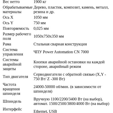
Вес нетто
1900 кг
Обрабатываемые
Дерево, пластик, композит, камень, металл,
материалы
резина и др.
Ось X
1050 мм
Ось Y
750 мм
Повторяемость
0,025 мм
Размер рабочего
1050х750х350 мм
поля
Рама
Стальная сварная конструкция
Система
ЧПУ Power Automation CN 7000
управления
Системы
Кнопки аварийной остановки на каждой
аварийной
стороне, аварийный режим
защиты
Серводвигатели с обратной связью (X,Y -
Тип двигателя
750 Вт/ Z -300 Вт)
Частота
24000-50000 об/мин. (в зависимости от
вращения
шпинделя)
шпинделя
Вручную 1100/2200/3400 Вт (на выбор),
Шпиндель
автомат. 1500/2500/3800/4000 Вт (на выбор)
Интерфейс
Ethernet, USB