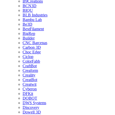
B9Creations
BCN3D
BIQU
BLB Industries
Bambu Lab
Be3D
BestFilament
BigRep
Builder
CNC Barcenas
Carbon 3D
Choc Edge
Ciclop
ColorFabb
CraftBot
Creaform
Creality
CreatBot
Creatwit
Cyberon
DFKit
DOBOT
DWS Systems
Discovery
Dowell 3D