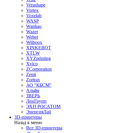
Verashape
Vortex
Voxelab
WASP
Wanhao
Wazer
Weber
Wiiboox
XINKEBOT
XTLW
XYZprinting
Xvico
ZCorporation
Zenit
Zortrax
АО "КБСМ"
Альфа
ЗВЕРЬ
ЛенГрупп
ЭХП РОСАТОМ
ЭнергияЛаб
3D-принтеры
Назад к меню
Все 3D-принтеры