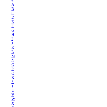
#
A
B
C
D
E
F
G
H
I
J
K
L
M
N
O
P
Q
R
S
T
U
V
W
X