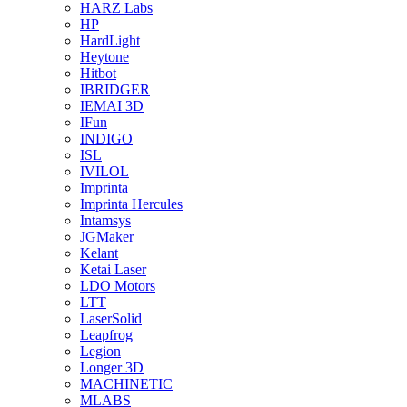
HARZ Labs
HP
HardLight
Heytone
Hitbot
IBRIDGER
IEMAI 3D
IFun
INDIGO
ISL
IVILOL
Imprinta
Imprinta Hercules
Intamsys
JGMaker
Kelant
Ketai Laser
LDO Motors
LTT
LaserSolid
Leapfrog
Legion
Longer 3D
MACHINETIC
MLABS