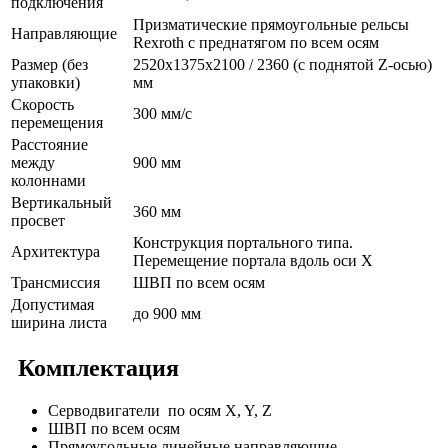
подключения
Призматические прямоугольные рельсы
Направляющие
Rexroth с преднатягом по всем осям
Размер (без
2520х1375х2100 / 2360 (с поднятой Z-осью)
упаковки)
мм
Cкорость
300 мм/с
перемещения
Расстояние
между
900 мм
колоннами
Вертикальный
360 мм
просвет
Конструкция портального типа.
Архитектура
Перемещение портала вдоль оси Х
Трансмиссия
ШВП по всем осям
Допустимая
до 900 мм
ширина листа
Комплектация
Серводвигатели по осям X, Y, Z
ШВП по всем осям
Прямоугольные линейные направляющие