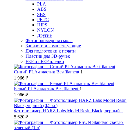
PLA
ABS
SBS
PETG
HIPS
NYLON
Другие
Фотополимерная смола
Запчасти и комплектующие
Для подготовки к печати
Пластик для 3D-ручек
FEP и nFEP пленки
Синий PLA-пластик Bestfilament
1
1 966 ₽
Белый PLA-пластик Bestfilament
1
1 966 ₽
Фотополимер HARZ Labs Model Resin Black, черный...
5 620 ₽