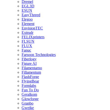
Dremel
EGL3D
ESUN
EasyThreed
Elegoo
Element
EnvisionTEC
Extrudr
FELIXprinters
FLSUN
FLUX
Fanuc
Farsoon Technologies
Fiberlogy
Figure AI
Filamentarno
Fillamentum
FlashForge
FlyingBear
Formlabs
Fun To Do
Geralkom
Glowforge
Granbo
Gweike