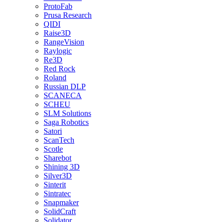
ProtoFab
Prusa Research
QIDI
Raise3D
RangeVision
Raylogic
Re3D
Red Rock
Roland
Russian DLP
SCANECA
SCHEU
SLM Solutions
Saga Robotics
Satori
ScanTech
Scotle
Sharebot
Shining 3D
Silver3D
Sinterit
Sintratec
Snapmaker
SolidCraft
Solidator