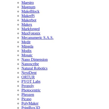
Maestro
Magnum
MakeBlock
MakerPi
Makerbot
Makex
Markforged
MaxFotonix
Mecanumeric S.A.S.
Medit
Mingda
Modix
Mosaic
Nano Dimension
Nanoscribe
Natural Robotics
NextDent
ORTUR
PYOT Labs
Peopoly
Photocentric
Phrozen
Picaso
PolyMaker
PrintBox3D