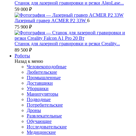
Станок для лазерной гравировки и резки AlgoLase...
59 000 ₽
Лазерный гравер ACMER P2 33W
6
75 900 ₽
Станок для лазерной гравировки и резки Creality...
89 500 ₽
Роботы
Назад к меню
Человекоподобные
Любительские
Промышленные
Доставщики
Уборщики
Манипуляторы
Подводные
Потребительские
Дроны
Развлекательные
Обучающие
Исследовательские
Медицинские