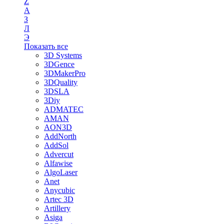
Z
А
З
Л
Э
Показать все
3D Systems
3DGence
3DMakerPro
3DQuality
3DSLA
3Diy
ADMATEC
AMAN
AON3D
AddNorth
AddSol
Advercut
Alfawise
AlgoLaser
Anet
Anycubic
Artec 3D
Artillery
Asiga