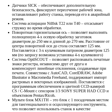
Датчики SICK – обеспечивают дополнительную
безопасность, фиксируют пересечение рабочей зона,
останавливают работу станка, переводя его в аварийный
режим.
Система аспирации Nilfisk T22 или T40 – отсасывает
стружку во время обработки.
Поворотная горизонтальная ось – позволяет выполнять
полноценную 4-х осевую обработку заготовок
диаметром до 250 мм и длиной до 270 мм. Расстояние от
центра поворотной оси до стола составляет 125 мм.
Поставляется с 3-х кулачковым патроном диаметром 125
мм (по запросу возможна установка 4-х кулачкового)
Система OptiSCOUT – позволяет распознавать печатные
знаки регистра, независимо друг от друга и
компенсирует линейные отклонения, создаваемые при
печати. Совместима с AutoCAD, CorelDRAW, Adobe
Illustrator и Macromedia Freehand, поддерживает импорт
растровых и векторных изображений. Поставляется с
программным обеспечением и цветной CCD-камерой
CS / C-Mount с сенсором 1/3 SONY SUPER HAD CCD и
объективом Pentax/Ricoh.
Мульти блок MX1TH – это блок с 1 посадочным местом
для тангенциального и осциллирующего инструмента,
что позволяет использовать станок в качестве