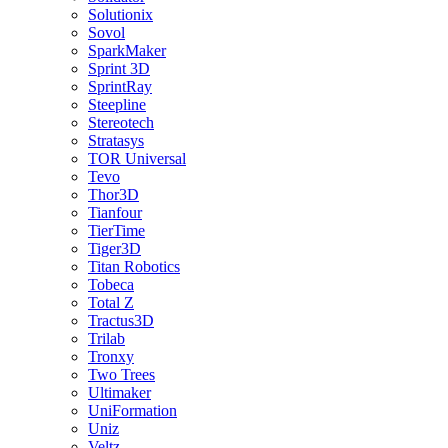
Solutionix
Sovol
SparkMaker
Sprint 3D
SprintRay
Steepline
Stereotech
Stratasys
TOR Universal
Tevo
Thor3D
Tianfour
TierTime
Tiger3D
Titan Robotics
Tobeca
Total Z
Tractus3D
Trilab
Tronxy
Two Trees
Ultimaker
UniFormation
Uniz
Veltz