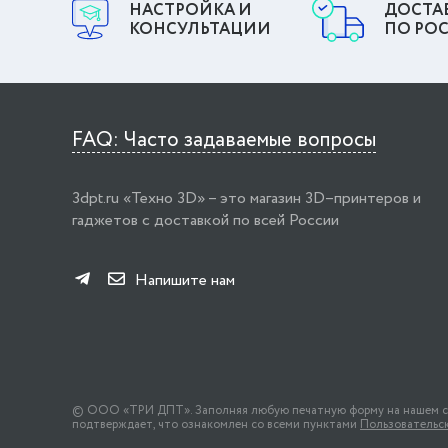
НАСТРОЙКА И
ДОСТА
КОНСУЛЬТАЦИИ
ПО РО
FAQ: Часто задаваемые вопросы
3dpt.ru «Техно 3D» – это магазин 3D–принтеров и
гаджетов с доставкой по всей России
Напишите нам
© ООО «ТРИ ДПТ». Заполняя любую печатную форму на нашем сайт
подтверждает, что ознакомлен со всеми пунктами
Пользовательск