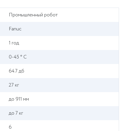
Промышленный робот
Fanuc
1 год
0-45 ° C
64.7 дб
27 кг
до 911 мм
до 7 кг
6