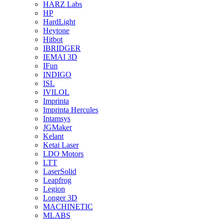
HARZ Labs
HP
HardLight
Heytone
Hitbot
IBRIDGER
IEMAI 3D
IFun
INDIGO
ISL
IVILOL
Imprinta
Imprinta Hercules
Intamsys
JGMaker
Kelant
Ketai Laser
LDO Motors
LTT
LaserSolid
Leapfrog
Legion
Longer 3D
MACHINETIC
MLABS