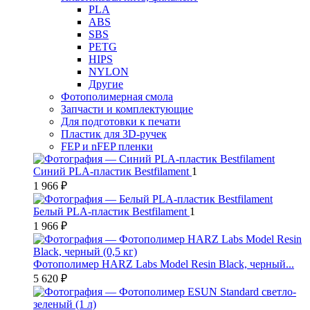
PLA
ABS
SBS
PETG
HIPS
NYLON
Другие
Фотополимерная смола
Запчасти и комплектующие
Для подготовки к печати
Пластик для 3D-ручек
FEP и nFEP пленки
Синий PLA-пластик Bestfilament
1
1 966 ₽
Белый PLA-пластик Bestfilament
1
1 966 ₽
Фотополимер HARZ Labs Model Resin Black, черный...
5 620 ₽