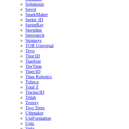
Solutionix
Sovol
SparkMaker
Sprint 3D
SprintRay
Steepline
Stereotech
Stratasys
TOR Universal
Tevo
Thor3D
Tianfour
TierTime
Tiger3D
Titan Robotics
Tobeca
Total Z
Tractus3D
Trilab
Tronxy
Two Trees
Ultimaker
UniFormation
Uniz
Veltz