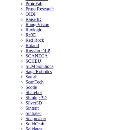
ProtoFab
Prusa Research
QIDI
Raise3D
RangeVision
Raylogic
Re3D
Red Rock
Roland
Russian DLP
SCANECA
SCHEU
SLM Solutions
Saga Robotics
Satori
ScanTech
Scotle
Sharebot
Shining 3D
Silver3D
Sinterit
Sintratec
Snapmaker
SolidCraft
Solidator