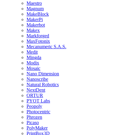
Maestro
Magnum
MakeBlock
MakerPi
Makerbot
Makex
Markforged
MaxFotonix
Mecanumeric S.A.S.
Medit
Mingda
Modix
Mosaic
Nano Dimension
Nanoscribe
Natural Robotics
NextDent
ORTUR
PYOT Labs
Peopoly
Photocentric
Phrozen
Picaso
PolyMaker
PrintBox3D