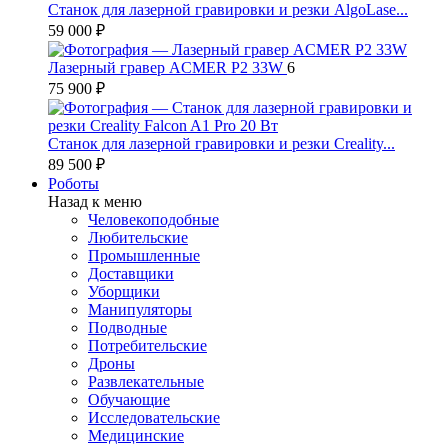
Станок для лазерной гравировки и резки AlgoLase...
59 000 ₽
Лазерный гравер ACMER P2 33W
6
75 900 ₽
Станок для лазерной гравировки и резки Creality...
89 500 ₽
Роботы
Назад к меню
Человекоподобные
Любительские
Промышленные
Доставщики
Уборщики
Манипуляторы
Подводные
Потребительские
Дроны
Развлекательные
Обучающие
Исследовательские
Медицинские