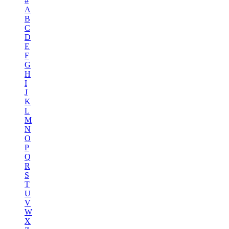
#
A
B
C
D
E
F
G
H
I
J
K
L
M
N
O
P
Q
R
S
T
U
V
W
X