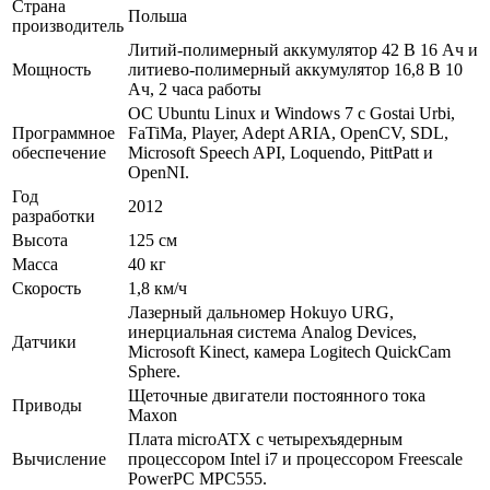
Страна
Польша
производитель
Литий-полимерный аккумулятор 42 В 16 Ач и
Мощность
литиево-полимерный аккумулятор 16,8 В 10
Ач, 2 часа работы
ОС Ubuntu Linux и Windows 7 с Gostai Urbi,
Программное
FaTiMa, Player, Adept ARIA, OpenCV, SDL,
обеспечение
Microsoft Speech API, Loquendo, PittPatt и
OpenNI.
Год
2012
разработки
Высота
125 см
Масса
40 кг
Скорость
1,8 км/ч
Лазерный дальномер Hokuyo URG,
инерциальная система Analog Devices,
Датчики
Microsoft Kinect, камера Logitech QuickCam
Sphere.
Щеточные двигатели постоянного тока
Приводы
Maxon
Плата microATX с четырехъядерным
Вычисление
процессором Intel i7 и процессором Freescale
PowerPC MPC555.