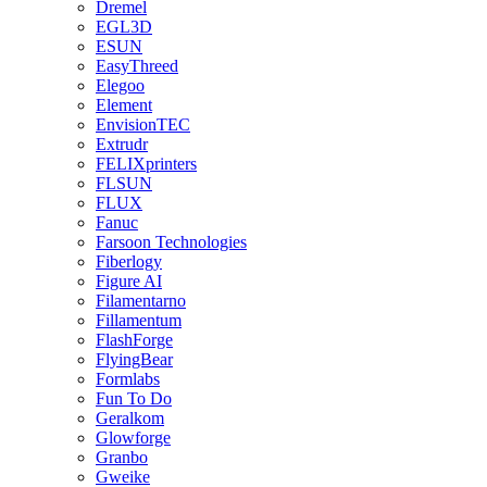
Dremel
EGL3D
ESUN
EasyThreed
Elegoo
Element
EnvisionTEC
Extrudr
FELIXprinters
FLSUN
FLUX
Fanuc
Farsoon Technologies
Fiberlogy
Figure AI
Filamentarno
Fillamentum
FlashForge
FlyingBear
Formlabs
Fun To Do
Geralkom
Glowforge
Granbo
Gweike