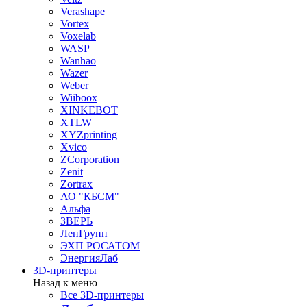
Verashape
Vortex
Voxelab
WASP
Wanhao
Wazer
Weber
Wiiboox
XINKEBOT
XTLW
XYZprinting
Xvico
ZCorporation
Zenit
Zortrax
АО "КБСМ"
Альфа
ЗВЕРЬ
ЛенГрупп
ЭХП РОСАТОМ
ЭнергияЛаб
3D-принтеры
Назад к меню
Все 3D-принтеры