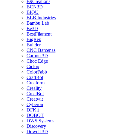
B9Creations
BCN3D
BIQU
BLB Industries
Bambu Lab
Be3D
BestFilament
BigRep
Builder
CNC Barcenas
Carbon 3D
Choc Edge
Ciclop
ColorFabb
CraftBot
Creaform
Creality
CreatBot
Creatwit
Cyberon
DFKit
DOBOT
DWS Systems
Discovery
Dowell 3D