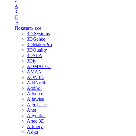
Z
А
З
Л
Э
Показать все
3D Systems
3DGence
3DMakerPro
3DQuality
3DSLA
3Diy
ADMATEC
AMAN
AON3D
AddNorth
AddSol
Advercut
Alfawise
AlgoLaser
Anet
Anycubic
Artec 3D
Artillery
Asiga