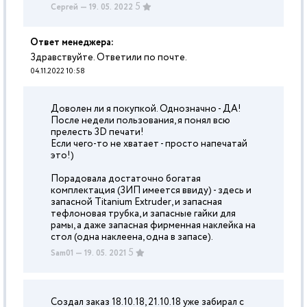
5
Сергей
— 19. 05. 2022
Ответ менеджера:
Здравствуйте. Ответили по почте.
04.11.2022 10:58
Доволен ли я покупкой. Однозначно - ДА!
После недели пользования, я понял всю
прелесть 3D печати!
Если чего-то не хватает - просто напечатай
это!)
Порадовала достаточно богатая
комплектация (ЗИП имеется ввиду) - здесь и
запасной Titanium Extruder, и запасная
тефлоновая трубка, и запасные гайки для
рамы, а даже запасная фирменная наклейка на
стол (одна наклеена, одна в запасе).
5
Sam01
— 19. 05. 2021
Создал заказ 18.10.18, 21.10.18 уже забирал с