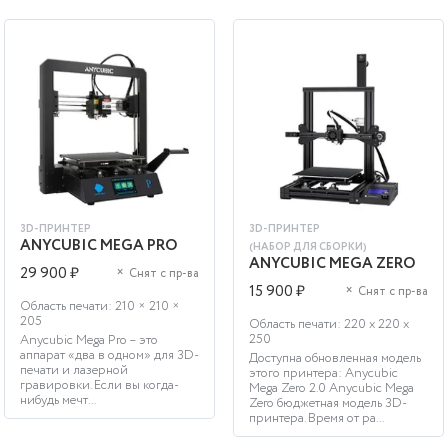
3D-ПРИНТЕР
3D-ПРИНТЕР
ANYCUBIC MEGA PRO
(НАБОР ДЛЯ СБОРКИ)
ANYCUBIC MEGA ZERO
29 900 ₽
×
Снят с пр-ва
15 900 ₽
×
Снят с пр-ва
Область печати: 210 × 210 ×
205
Область печати: 220 х 220 х
250
Anycubic Mega Pro – это
аппарат «два в одном» для 3D-
Доступна обновленная модель
печати и лазерной
этого принтера: Anycubic
гравировки. Если вы когда-
Mega Zero 2.0 Anycubic Mega
нибудь мечт...
Zero бюджетная модель 3D-
принтера. Время от ра...