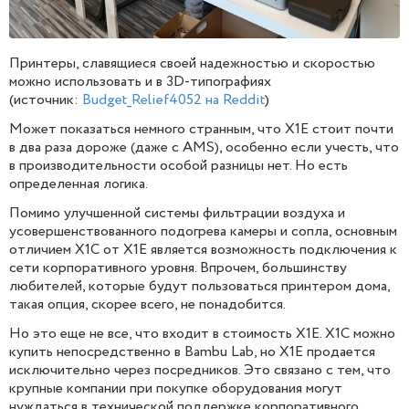
Принтеры, славящиеся своей надежностью и скоростью
можно использовать и в 3D-типографиях
(источник:
Budget_Relief4052 на Reddit
)
Может показаться немного странным, что X1E стоит почти
в два раза дороже (даже с AMS), особенно если учесть, что
в производительности особой разницы нет. Но есть
определенная логика.
Помимо улучшенной системы фильтрации воздуха и
усовершенствованного подогрева камеры и сопла, основным
отличием X1C от X1E является возможность подключения к
сети корпоративного уровня. Впрочем, большинству
любителей, которые будут пользоваться принтером дома,
такая опция, скорее всего, не понадобится.
Но это еще не все, что входит в стоимость X1E. X1C можно
купить непосредственно в Bambu Lab, но X1E продается
исключительно через посредников. Это связано с тем, что
крупные компании при покупке оборудования могут
нуждаться в технической поддержке корпоративного