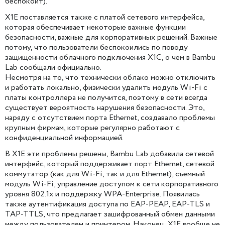
беспокоит).
X1E поставляется также с платой сетевого интерфейса,
которая обеспечивает некоторые важные функции
безопасности, важные для корпоративных решений. Важные
потому, что пользователи беспокоились по поводу
защищенности облачного подключения X1C, о чем в Bambu
Lab сообщали официально.
Несмотря на то, что технически облако можно отключить
и работать локально, физически удалить модуль Wi-Fi с
платы контроллера не получится, поэтому в сети всегда
существует вероятность нарушения безопасности. Это,
наряду с отсутствием порта Ethernet, создавало проблемы
крупным фирмам, которые регулярно работают с
конфиденциальной информацией.
В X1E эти проблемы решены, Bambu Lab добавила сетевой
интерфейс, который поддерживает порт Ethernet, сетевой
коммутатор (как для Wi-Fi, так и для Ethernet), съемный
модуль Wi-Fi, управление доступом к сети корпоративного
уровня 802.1x и поддержку WPA-Enterprise. Появилась
также аутентификация доступа по EAP-PEAP, EAP-TLS и
TAP-TTLS, что предлагает зашифрованный обмен данными
между пользователем и принтером. Наконец, X1E вообще не