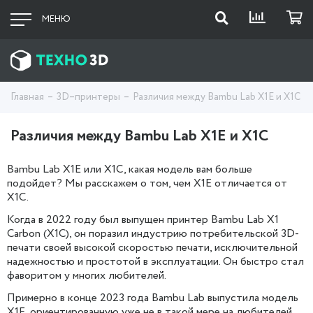
МЕНЮ
Главная
3D–принтеры
Различия между Bambu Lab X1E и X1C
Различия между Bambu Lab X1E и X1C
Bambu Lab X1E или X1C, какая модель вам больше
подойдет? Мы расскажем о том, чем X1E отличается от
X1C.
Когда в 2022 году был выпущен принтер Bambu Lab X1
Carbon (X1C), он поразил индустрию потребительской 3D-
печати своей высокой скоростью печати, исключительной
надежностью и простотой в эксплуатации. Он быстро стал
фаворитом у многих любителей.
Примерно в конце 2023 года Bambu Lab выпустила модель
X1E, ориентированную уже не в такой мере на любителей,