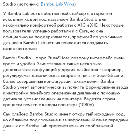
Studio (источник:
Bambu Lab Wiki
)
У Bambu Lab есть собственный слайсер с открытым
исходным кодом под названием Bambu Studio для
максимально комфортной работы с X1C и X1E. Некоторые
пользователи успешно работали и с Cura, но она
официально не поддерживается, профилей по умолчанию
для нее в Bambu Lab нет, их приходится создавать
самостоятельно.
Bambu Studio – форк PrusaSlicer, поэтому интерфейс очень
прост и удобен. Заимствовано также несколько
дополнительных функций у других слайсеров – например,
регулируемая динамическая скорость печати SuperSlicer и
более совершенная конфигурация охлаждения. Bambu
Studio умеет автоматически выполнять формирование ввода
и настройку линейного опережения давления с помощью
датчиков, установленных на принтере. Ведется стрим
процесса печати с камеры принтера (1080p).
Сам слайсер Bambu Studio имеет открытый исходный код,
но облачное подключение и зашифрованный канал передачи
данных от Bambu Lab проприетарны из соображений