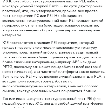
У X1C она либо с текстурированным листом PEI, либо с
конструкционной сборкой Bambu – по сути двусторонней
пластиной, что, как утверждается, прочнее, чем просто
лист с покрытием PC или PEI. Но оба варианта
великолепны: текстурированный лист PEI придает нижней
поверхности отпечатка блестящее, аспидное покрытие,
тогда как инженерная сборка лучше держит инженерные
материалы.
X1E поставляется с гладким PEI-покрытием, который
придает первому слою модели шелковистую текстуру.
Впрочем, предлагаемый выбор странноват, ведь гладкий
лист не обязательно будет лучшим вариантом для печати
более сложными материалами, например ABS или даже
PETG, поскольку вам может понадобиться клей (который
может пачкаться), а за чистотой платформы важно следить.
Тем не менее, PEI – определенно лучший вариант для PLA; а
вот для принтеров, которые работают с
высокотемпературными материалами, в нем нет особого
смысла, текстурированный может понравиться больше.
Так или иначе, докупить текстурированный лист PEI (или
гладкий, если у вас X1C, или для любой другой платформы