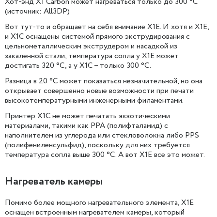
Хот-энд X1 Carbon может нагреваться только до 300 °C
(источник: All3DP)
Вот тут-то и обращает на себя внимание X1E. И хотя и X1E,
и X1C оснащены системой прямого экструдирования с
цельнометаллическим экструдером и насадкой из
закаленной стали, температура сопла у X1E может
достигать 320 °C, а у X1C – только 300 °C.
Разница в 20 °C может показаться незначительной, но она
открывает совершенно новые возможности при печати
высокотемпературными инженерными филаментами.
Принтер X1C не может печатать экзотическими
материалами, такими как PPA (полифталамид) с
наполнителем из углерода или стекловолокна либо PPS
(полифениленсульфид), поскольку для них требуется
температура сопла выше 300 °C. А вот X1E все это может.
Нагреватель камеры
Помимо более мощного нагревательного элемента, X1E
оснащен встроенным нагревателем камеры, который