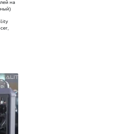
лей на
рный)
lity
cer,