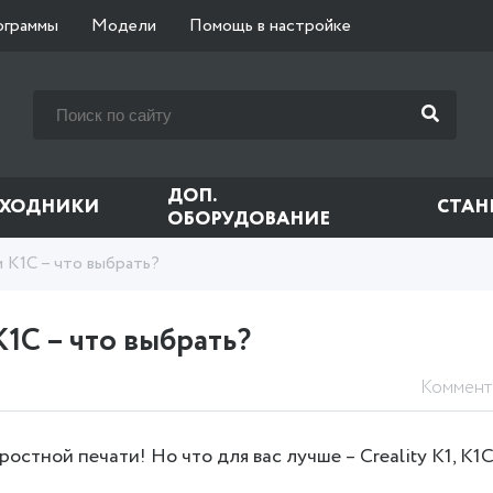
ограммы
Модели
Помощь в настройке
ДОП.
СХОДНИКИ
СТАН
ОБОРУДОВАНИЕ
ли K1C – что выбрать?
 K1C – что выбрать?
Коммент
остной печати! Но что для вас лучше – Creality K1, K1