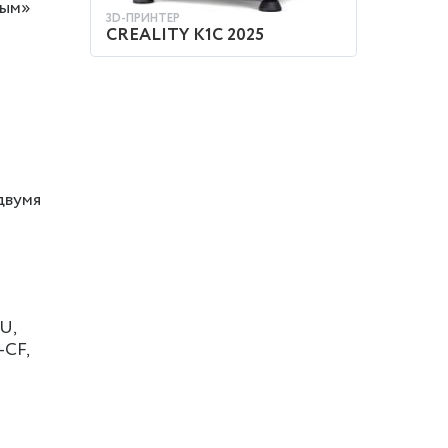
вым»
3D-ПРИНТЕР
CREALITY K1C 2025
КУПИТЬ
двумя
U,
-CF,