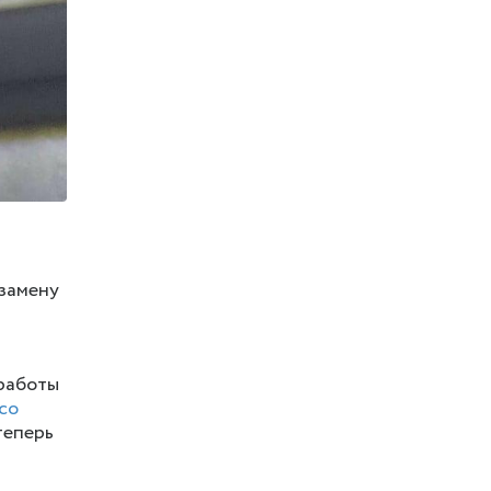
 замену
 работы
со
теперь