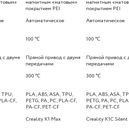
атовым»
магнитным «матовым»
магнитным «мато
покрытием PEI
покрытием PEI
ое
Автоматическое
Автоматическое
100 ℃
100 ℃
 с двумя
Прямой привод с двумя
Прямой привод с 
передачами
передачами
300 ℃
300 ℃
, TPU,
PLA, ABS, ASA, TPU,
PLA, ABS, ASA, TP
PLA-CF,
PETG, PA, PC, PLA-CF,
PETG, PA, PC, PLA
PA-CF, PET-CF
PA-CF, PET-CF
Creality K1 Max
Creality K1C Silent