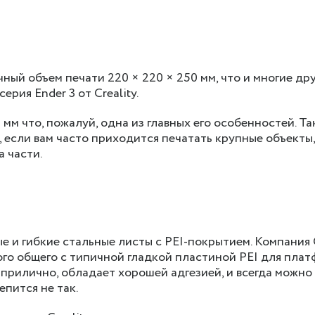
ный объем печати 220 × 220 × 250 мм, что и многие др
рия Ender 3 от Creality.
 мм что, пожалуй, одна из главных его особенностей. Та
если вам часто приходится печатать крупные объекты,
 части.
е и гибкие стальные листы с PEI-покрытием. Компания C
ого общего с типичной гладкой пластиной PEI для пла
т прилично, обладает хорошей адгезией, и всегда можно
епится не так.