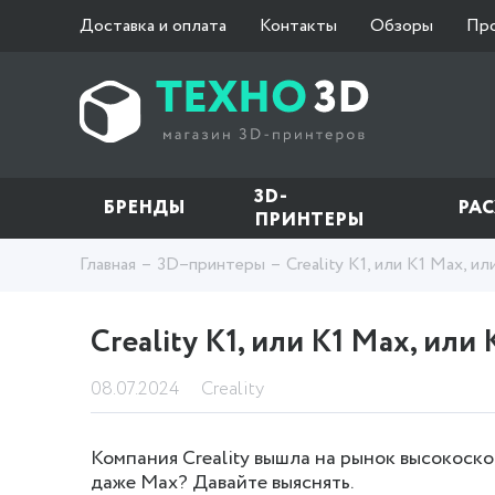
Доставка и оплата
Контакты
Обзоры
Пр
3D-
БРЕНДЫ
РА
ПРИНТЕРЫ
Главная
3D–принтеры
Creality K1, или K1 Max, и
Creality K1, или K1 Max, или
08.07.2024
Creality
Компания Creality вышла на рынок высокоскор
даже Max? Давайте выяснять.