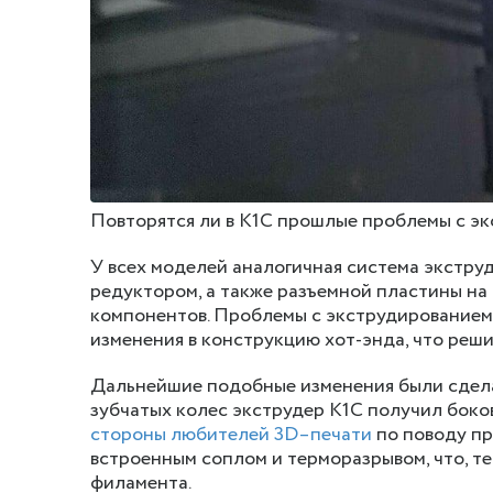
Повторятся ли в K1C прошлые проблемы с э
У всех моделей аналогичная система экструд
редуктором, а также разъемной пластины на
компонентов. Проблемы с экструдированием в
изменения в конструкцию хот-энда, что реши
Дальнейшие подобные изменения были сделаны
зубчатых колес экструдер K1C получил боко
стороны любителей 3D–печати
по поводу пр
встроенным соплом и терморазрывом, что, т
филамента.