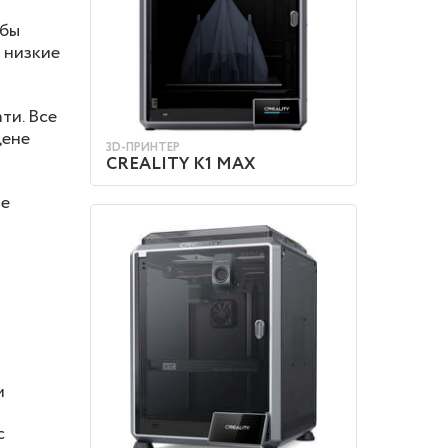
обы
 низкие
ти. Все
цене
3D-ПРИНТЕР
CREALITY K1 MAX
ые
КУПИТЬ
м
с