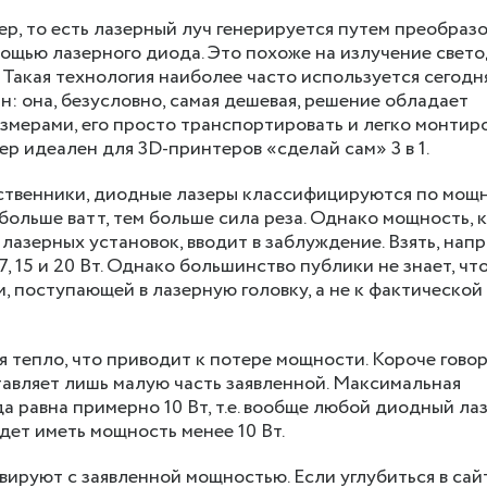
зер, то есть лазерный луч генерируется путем преобраз
мощью лазерного диода. Это похоже на излучение свет
Такая технология наиболее часто используется сегодня
: она, безусловно, самая дешевая, решение обладает
мерами, его просто транспортировать и легко монтиро
ер идеален для 3D-принтеров «сделай сам» 3 в 1.
дственники, диодные лазеры классифицируются по мощн
больше ватт, тем больше сила реза. Однако мощность,
азерных установок, вводит в заблуждение. Взять, напр
 7, 15 и 20 Вт. Однако большинство публики не знает, чт
, поступающей в лазерную головку, а не к фактической
я тепло, что приводит к потере мощности. Короче говор
авляет лишь малую часть заявленной. Максимальная
 равна примерно 10 Вт, т.е. вообще любой диодный лаз
удет иметь мощность менее 10 Вт.
ируют с заявленной мощностью. Если углубиться в сай