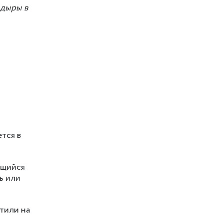
 дыры в
тся в
ющийся
ь или
етили на