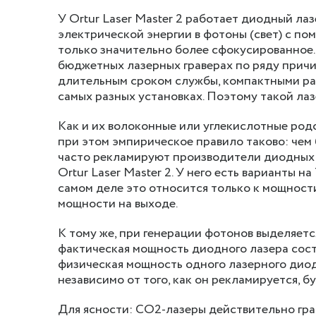
У Ortur Laser Master 2 работает диодный ла
электрической энергии в фотоны (свет) с по
только значительно более сфокусированное. 
бюджетных лазерных граверах по ряду причин
длительным сроком службы, компактными раз
самых разных установках. Поэтому такой лаз
Как и их волоконные или углекислотные ро
при этом эмпирическое правило таково: чем 
часто рекламируют производители диодных л
Ortur Laser Master 2. У него есть варианты на
самом деле это относится только к мощности
мощности на выходе.
К тому же, при генерации фотонов выделяетс
фактическая мощность диодного лазера сост
физическая мощность одного лазерного диода
независимо от того, как он рекламируется, б
Для ясности: CO2-лазеры действительно грав