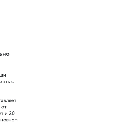
льно
ещи
зать с
тавляет
 от
т и 20
основном