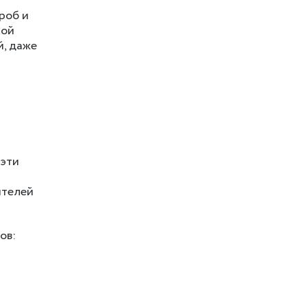
проб и
кой
й, даже
 эти
ителей
ов: