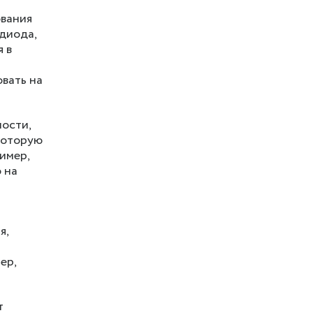
ования
одиода,
 в
вать на
ости,
 которую
имер,
о на
я,
ер,
т