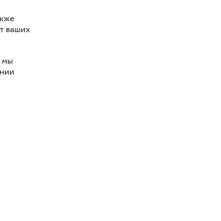
акже
от ваших
 мы
ании