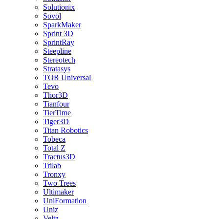
Solutionix
Sovol
SparkMaker
Sprint 3D
SprintRay
Steepline
Stereotech
Stratasys
TOR Universal
Tevo
Thor3D
Tianfour
TierTime
Tiger3D
Titan Robotics
Tobeca
Total Z
Tractus3D
Trilab
Tronxy
Two Trees
Ultimaker
UniFormation
Uniz
Veltz