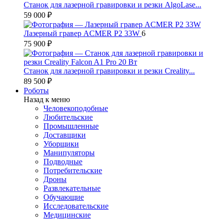
Станок для лазерной гравировки и резки AlgoLase...
59 000 ₽
Лазерный гравер ACMER P2 33W
6
75 900 ₽
Станок для лазерной гравировки и резки Creality...
89 500 ₽
Роботы
Назад к меню
Человекоподобные
Любительские
Промышленные
Доставщики
Уборщики
Манипуляторы
Подводные
Потребительские
Дроны
Развлекательные
Обучающие
Исследовательские
Медицинские