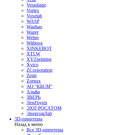
Verashape
Vortex
Voxelab
WASP
Wanhao
Wazer
Weber
Wiiboox
XINKEBOT
XTLW
XYZprinting
Xvico
ZCorporation
Zenit
Zortrax
АО "КБСМ"
Альфа
ЗВЕРЬ
ЛенГрупп
ЭХП РОСАТОМ
ЭнергияЛаб
3D-принтеры
Назад к меню
Все 3D-принтеры