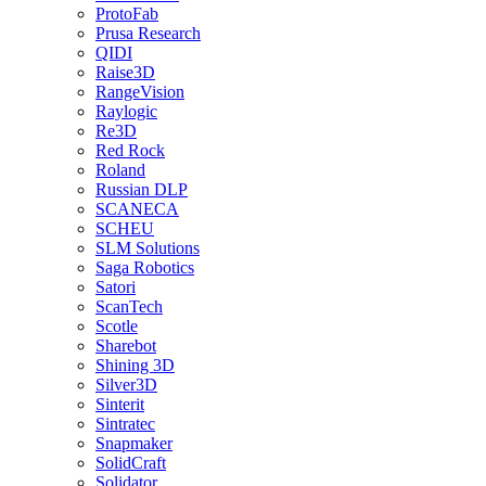
ProtoFab
Prusa Research
QIDI
Raise3D
RangeVision
Raylogic
Re3D
Red Rock
Roland
Russian DLP
SCANECA
SCHEU
SLM Solutions
Saga Robotics
Satori
ScanTech
Scotle
Sharebot
Shining 3D
Silver3D
Sinterit
Sintratec
Snapmaker
SolidCraft
Solidator