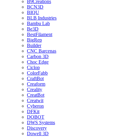
B9Creations
BCN3D
BIQU
BLB Industries
Bambu Lab
Be3D
BestFilament
BigRep
Builder
CNC Barcenas
Carbon 3D
Choc Edge
Ciclop
ColorFabb
CraftBot
Creaform
Creality
CreatBot
Creatwit
Cyberon
DFKit
DOBOT
DWS Systems
Discovery
Dowell 3D