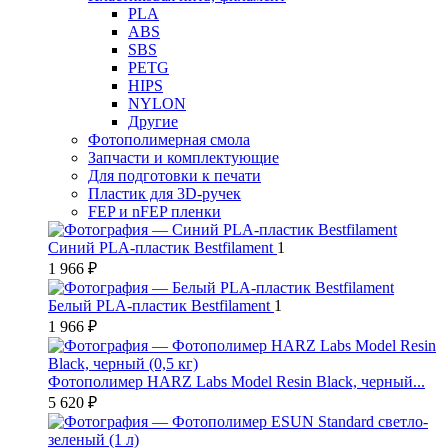
PLA
ABS
SBS
PETG
HIPS
NYLON
Другие
Фотополимерная смола
Запчасти и комплектующие
Для подготовки к печати
Пластик для 3D-ручек
FEP и nFEP пленки
Синий PLA-пластик Bestfilament
1
1 966 ₽
Белый PLA-пластик Bestfilament
1
1 966 ₽
Фотополимер HARZ Labs Model Resin Black, черный...
5 620 ₽