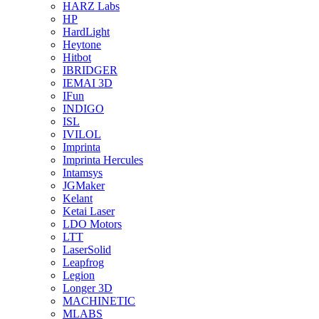
HARZ Labs
HP
HardLight
Heytone
Hitbot
IBRIDGER
IEMAI 3D
IFun
INDIGO
ISL
IVILOL
Imprinta
Imprinta Hercules
Intamsys
JGMaker
Kelant
Ketai Laser
LDO Motors
LTT
LaserSolid
Leapfrog
Legion
Longer 3D
MACHINETIC
MLABS