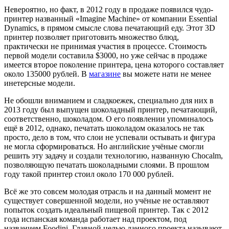
Невероятно, но факт, в 2012 году в продаже появился чудо-
принтер названный «Imagine Machine» от компании Essential
Dynamics, в прямом смысле слова печатающий еду. Этот 3D
принтер позволяет приготовить множество блюд,
практически не принимая участия в процессе. Стоимость
первой модели составила $3000, но уже сейчас в продаже
имеется второе поколение принтера, цена которого составляет
около 135000 рублей. В
магазине
вы можете нати не менее
инетерсные модели.
Не обошли вниманием и сладкоежек, специально для них в
2013 году был выпущен шоколадный принтер, печатающий,
соответственно, шоколадом. О его появлении упоминалось
ещё в 2012, однако, печатать шоколадом оказалось не так
просто, дело в том, что слои не успевали остывать и фигура
не могла сформироваться. Но английские учёные смогли
решить эту задачу и создали технологию, названную Chocalm,
позволяющую печатать шоколадными слоями. В прошлом
году такой принтер стоил около 170 000 рублей.
Всё же это совсем молодая отрасль и на данный момент не
существует совершенной модели, но учёные не оставляют
попыток создать идеальный пищевой принтер. Так с 2012
года испанская команда работает над проектом, под
названием Foodini. Главной целью данного проекта называют