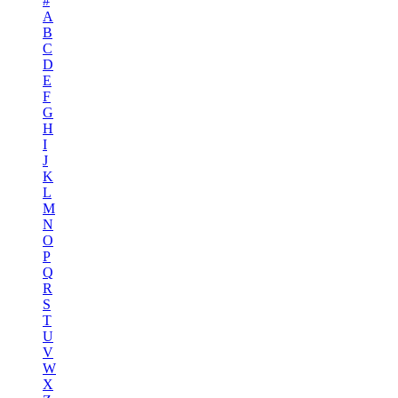
#
A
B
C
D
E
F
G
H
I
J
K
L
M
N
O
P
Q
R
S
T
U
V
W
X