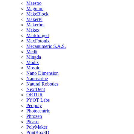
Maestro
Magnum
MakeBlock
MakerPi
Makerbot
Makex
Markforged
MaxFotonix
Mecanumeric S.A.S.
Medit
Mingda
Modix
Mosaic
Nano Dimension
Nanoscribe
Natural Robotics
NextDent
ORTUR
PYOT Labs
Peopoly
Photocentric
Phrozen
Picaso
PolyMaker
PrintBox3D