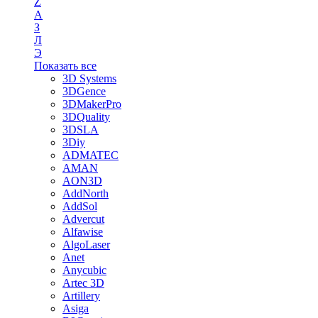
Z
А
З
Л
Э
Показать все
3D Systems
3DGence
3DMakerPro
3DQuality
3DSLA
3Diy
ADMATEC
AMAN
AON3D
AddNorth
AddSol
Advercut
Alfawise
AlgoLaser
Anet
Anycubic
Artec 3D
Artillery
Asiga