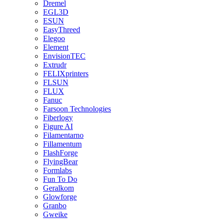
Dremel
EGL3D
ESUN
EasyThreed
Elegoo
Element
EnvisionTEC
Extrudr
FELIXprinters
FLSUN
FLUX
Fanuc
Farsoon Technologies
Fiberlogy
Figure AI
Filamentarno
Fillamentum
FlashForge
FlyingBear
Formlabs
Fun To Do
Geralkom
Glowforge
Granbo
Gweike