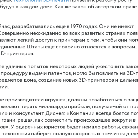
ержек
технологии 3D-печати
привели к резкому росту
 будут в каждом доме. Как же закон об авторском праве
час, разрабатывались еще в 1970 годах. Они не имеют
Совершенно неожиданно во всех развитых странах поя
вляют легкий доступ к принтерам с тем, чтобы они мог
единенные Штаты еще спокойно относятся к вопросам,
3D-принтеров.
ле удачных попыток некоторых людей ужесточить зако
 процедуру выдачи патентов, могло бы повлиять на 3D-п
редметов дома, создание новых 3D-принтеров и дальн
гий.
сле производители игрушек, должны позаботиться о защ
е желают терять миллиарды прибыли, получаемой от п
 я» и консультант Диснея: «Компании всегда боятся по
грани, решая, как совместить происходящее вокруг и в
ов». У одаренных юристов будет немало работы, связан
к технология наберет полную скорость и помчится дал