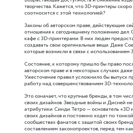
Возрастающая доступность и снижение изд
творчества. Кажется, что 3D-принтеры скоро
соотносится с этой технологией?
Законы об авторском праве, действующие сей
отношения к сегодняшнему положению дел. 
кафе с 3D-принтерами. В них людям предоста
создавать свои оригинальные вещи. Даже Со
которые возникли в связи с использованием 
Состояние, к которому пришло бы право пос
авторском праве и в некоторых случаях даже
Ужесточение правил усложнило бы выпуск п
работу над совершенствованием 3D-техноло
Это означает, что крупные бренды, в том чи
своих дизайнов. Звездные войны и Дисней н
атрибутики. Синди Тетро — основатель «3D и
своих дизайнов и постоянно ходят по тонкой 
сообществах фанатов с защитой своих бренд
составлением законопроектов, перед тем ка