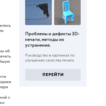
вились
ли
Проблемы и дефекты 3D-
печати, методы их
устранения.
ны об
Руководство в картинках по
ечать.
улучшению качества печати.
ейшую
ПЕРЕЙТИ
ите
родажи
тери
ной с
еко