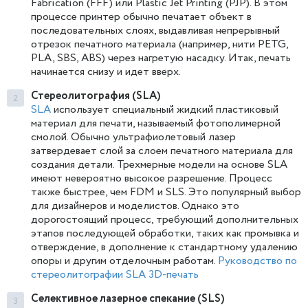
Fabrication (FFF) или Plastic Jet Printing (PJP). В этом
процессе принтер обычно печатает объект в
последовательных слоях, выдавливая непрерывный
отрезок печатного материала (например, нити PETG,
PLA, SBS, ABS) через нагретую насадку. Итак, печать
начинается снизу и идет вверх.
Стереолитография (SLA)
SLA
использует специальный жидкий пластиковый
материал для печати, называемый фотополимерной
смолой. Обычно ультрафиолетовый лазер
затвердевает слой за слоем печатного материала для
создания детали. Трехмерные модели на основе SLA
имеют невероятно высокое разрешение. Процесс
также быстрее, чем FDM и SLS. Это популярный выбор
для дизайнеров и моделистов. Однако это
дорогостоящий процесс, требующий дополнительных
этапов последующей обработки, таких как промывка и
отверждение, в дополнение к стандартному удалению
опоры и другим отделочным работам.
Руководство по
стереолитографии SLA 3D-печать
Селективное лазерное спекание (SLS)