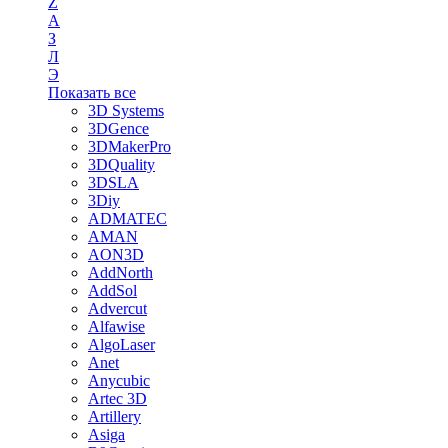
Z
А
З
Л
Э
Показать все
3D Systems
3DGence
3DMakerPro
3DQuality
3DSLA
3Diy
ADMATEC
AMAN
AON3D
AddNorth
AddSol
Advercut
Alfawise
AlgoLaser
Anet
Anycubic
Artec 3D
Artillery
Asiga