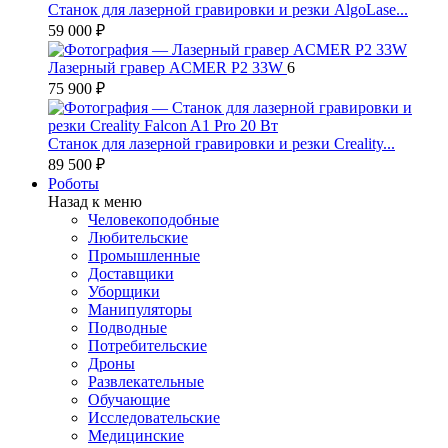
Станок для лазерной гравировки и резки AlgoLase...
59 000 ₽
Лазерный гравер ACMER P2 33W
6
75 900 ₽
Станок для лазерной гравировки и резки Creality...
89 500 ₽
Роботы
Назад к меню
Человекоподобные
Любительские
Промышленные
Доставщики
Уборщики
Манипуляторы
Подводные
Потребительские
Дроны
Развлекательные
Обучающие
Исследовательские
Медицинские