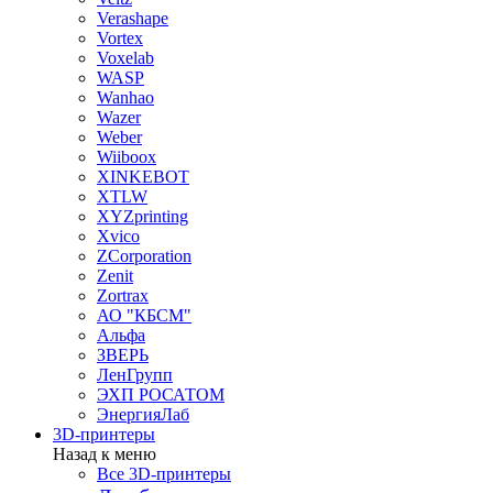
Verashape
Vortex
Voxelab
WASP
Wanhao
Wazer
Weber
Wiiboox
XINKEBOT
XTLW
XYZprinting
Xvico
ZCorporation
Zenit
Zortrax
АО "КБСМ"
Альфа
ЗВЕРЬ
ЛенГрупп
ЭХП РОСАТОМ
ЭнергияЛаб
3D-принтеры
Назад к меню
Все 3D-принтеры