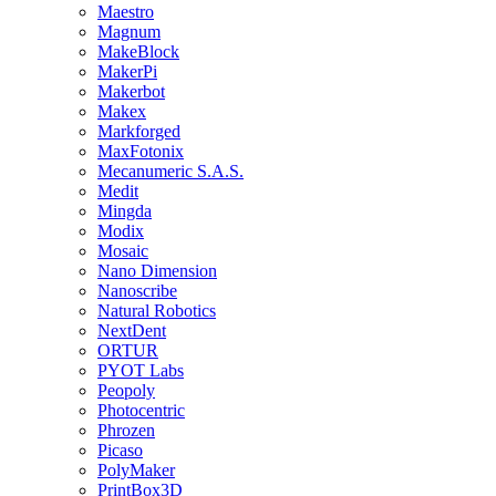
Maestro
Magnum
MakeBlock
MakerPi
Makerbot
Makex
Markforged
MaxFotonix
Mecanumeric S.A.S.
Medit
Mingda
Modix
Mosaic
Nano Dimension
Nanoscribe
Natural Robotics
NextDent
ORTUR
PYOT Labs
Peopoly
Photocentric
Phrozen
Picaso
PolyMaker
PrintBox3D