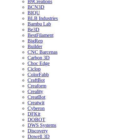
B9Creations
BCN3D
BIQU
BLB Industries
Bambu Lab
Be3D
BestFilament
BigRep
Builder
CNC Barcenas
Carbon 3D
Choc Edge
Ciclop
ColorFabb
CraftBot
Creaform
Creality
CreatBot
Creatwit
Cyberon
DFKit
DOBOT
DWS Systems
Discovery
Dowell 3D