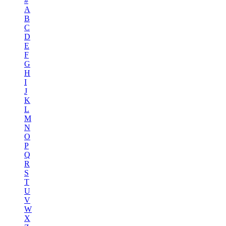
#
A
B
C
D
E
F
G
H
I
J
K
L
M
N
O
P
Q
R
S
T
U
V
W
X