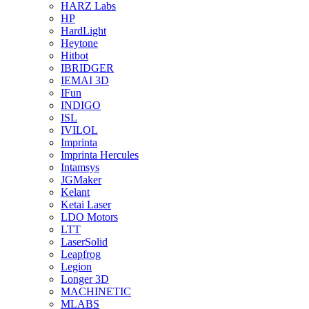
HARZ Labs
HP
HardLight
Heytone
Hitbot
IBRIDGER
IEMAI 3D
IFun
INDIGO
ISL
IVILOL
Imprinta
Imprinta Hercules
Intamsys
JGMaker
Kelant
Ketai Laser
LDO Motors
LTT
LaserSolid
Leapfrog
Legion
Longer 3D
MACHINETIC
MLABS