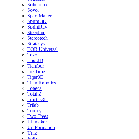
Solutionix
Sovol
SparkMaker
Sprint 3D
SprintRay
Steepline
Stereotech
Stratasys
TOR Universal
Tevo
Thor3D
Tianfour
TierTime
Tiger3D
Titan Robotics
Tobeca
Total Z
Tractus3D
Trilab
Tronxy
Two Trees
Ultimaker
UniFormation
Uniz
Veltz