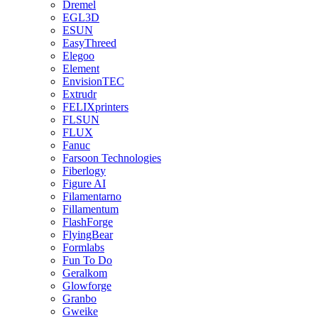
Dremel
EGL3D
ESUN
EasyThreed
Elegoo
Element
EnvisionTEC
Extrudr
FELIXprinters
FLSUN
FLUX
Fanuc
Farsoon Technologies
Fiberlogy
Figure AI
Filamentarno
Fillamentum
FlashForge
FlyingBear
Formlabs
Fun To Do
Geralkom
Glowforge
Granbo
Gweike