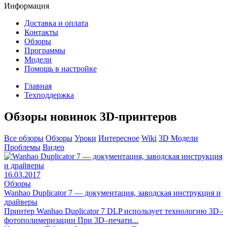
Информация
Доставка и оплата
Контакты
Обзоры
Программы
Модели
Помощь в настройке
Главная
Техподдержка
Обзоры новинок 3D-принтеров
Все обзоры
Обзоры
Уроки
Интересное
Wiki
3D Модели
Проблемы
Видео
16.03.2017
Обзоры
Wanhao Duplicator 7 — документация, заводская инструкция и
драйверы
Принтер Wanhao Duplicator 7 DLP использует технологию 3D–
фотополимеризации При 3D–печати...