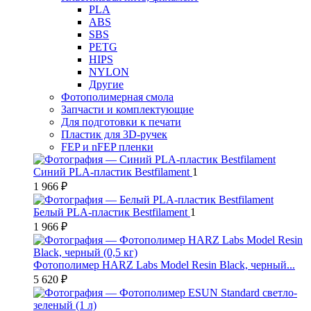
PLA
ABS
SBS
PETG
HIPS
NYLON
Другие
Фотополимерная смола
Запчасти и комплектующие
Для подготовки к печати
Пластик для 3D-ручек
FEP и nFEP пленки
Синий PLA-пластик Bestfilament
1
1 966 ₽
Белый PLA-пластик Bestfilament
1
1 966 ₽
Фотополимер HARZ Labs Model Resin Black, черный...
5 620 ₽