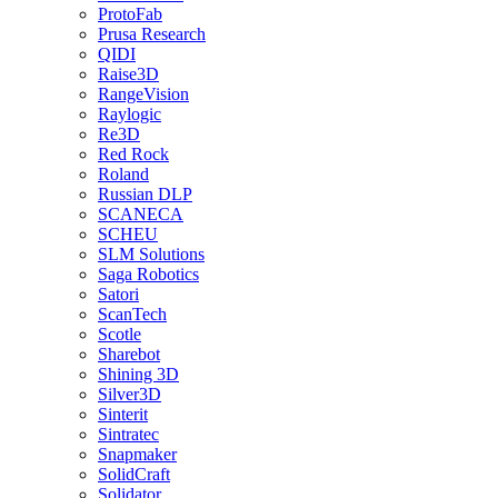
ProtoFab
Prusa Research
QIDI
Raise3D
RangeVision
Raylogic
Re3D
Red Rock
Roland
Russian DLP
SCANECA
SCHEU
SLM Solutions
Saga Robotics
Satori
ScanTech
Scotle
Sharebot
Shining 3D
Silver3D
Sinterit
Sintratec
Snapmaker
SolidCraft
Solidator