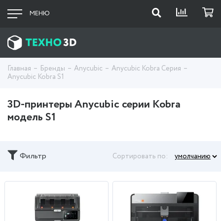
МЕНЮ
Главная
Бренды
Anycubic
Anycubic Kobra Серия
Anycubic Kobra S1
3D-принтеры Anycubic серии Kobra
модель S1
Фильтр
Сортировать по: