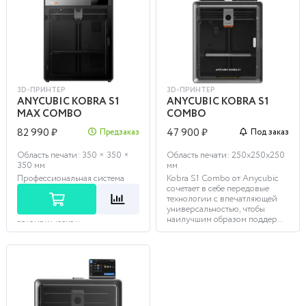
3D-ПРИНТЕР
3D-ПРИНТЕР
ANYCUBIC KOBRA S1
ANYCUBIC KOBRA S1
MAX COMBO
COMBO
82 990 ₽
47 900 ₽
Предзаказ
Под заказ
Область печати: 350 × 350 ×
Область печати: 250х250х250
350 мм
мм
Профессиональная система
Kobra S1 Combo от Anycubic
для 16-цветной 3D-печати
сочетает в себе передовые
крупногабаритных моделей с
технологии с впечатляющей
объёмом 350×350×350 мм и
универсальностью, чтобы
автоматическо...
наилучшим образом поддер...