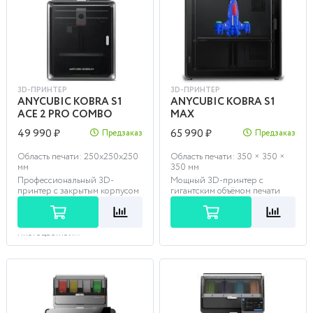
3D-ПРИНТЕР
3D-ПРИНТЕР
ANYCUBIC KOBRA S1
ANYCUBIC KOBRA S1
ACE 2 PRO COMBO
MAX
49 990 ₽
65 990 ₽
Предзаказ
Предзаказ
Область печати: 250х250х250
Область печати: 350 × 350 ×
мм
350 мм
Профессиональный 3D-
Мощный 3D-принтер с
принтер с закрытым корпусом
гигантским объёмом печати
и интеллектуальным модулем
350×350×350 мм для печати
сушки для скоростной
инженерных материалов и
автоматизированной
крупногабаритных пр...
многоцветной...