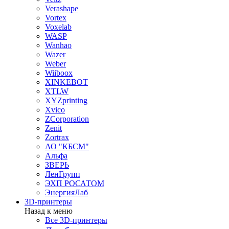
Verashape
Vortex
Voxelab
WASP
Wanhao
Wazer
Weber
Wiiboox
XINKEBOT
XTLW
XYZprinting
Xvico
ZCorporation
Zenit
Zortrax
АО "КБСМ"
Альфа
ЗВЕРЬ
ЛенГрупп
ЭХП РОСАТОМ
ЭнергияЛаб
3D-принтеры
Назад к меню
Все 3D-принтеры