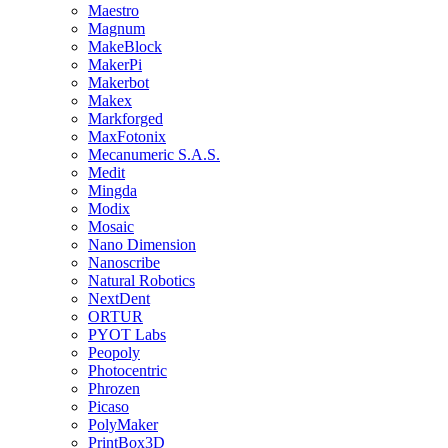
Maestro
Magnum
MakeBlock
MakerPi
Makerbot
Makex
Markforged
MaxFotonix
Mecanumeric S.A.S.
Medit
Mingda
Modix
Mosaic
Nano Dimension
Nanoscribe
Natural Robotics
NextDent
ORTUR
PYOT Labs
Peopoly
Photocentric
Phrozen
Picaso
PolyMaker
PrintBox3D