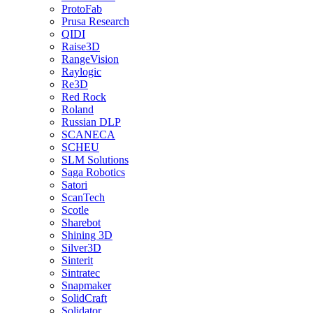
ProtoFab
Prusa Research
QIDI
Raise3D
RangeVision
Raylogic
Re3D
Red Rock
Roland
Russian DLP
SCANECA
SCHEU
SLM Solutions
Saga Robotics
Satori
ScanTech
Scotle
Sharebot
Shining 3D
Silver3D
Sinterit
Sintratec
Snapmaker
SolidCraft
Solidator