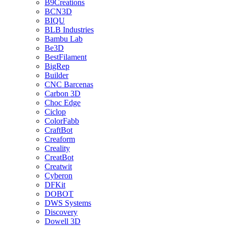
B9Creations
BCN3D
BIQU
BLB Industries
Bambu Lab
Be3D
BestFilament
BigRep
Builder
CNC Barcenas
Carbon 3D
Choc Edge
Ciclop
ColorFabb
CraftBot
Creaform
Creality
CreatBot
Creatwit
Cyberon
DFKit
DOBOT
DWS Systems
Discovery
Dowell 3D