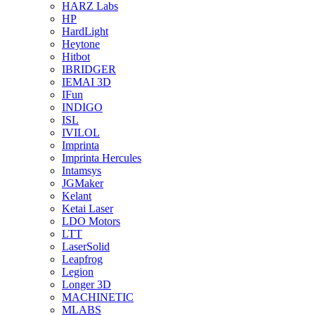
HARZ Labs
HP
HardLight
Heytone
Hitbot
IBRIDGER
IEMAI 3D
IFun
INDIGO
ISL
IVILOL
Imprinta
Imprinta Hercules
Intamsys
JGMaker
Kelant
Ketai Laser
LDO Motors
LTT
LaserSolid
Leapfrog
Legion
Longer 3D
MACHINETIC
MLABS