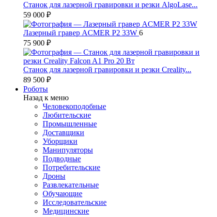
Станок для лазерной гравировки и резки AlgoLase...
59 000 ₽
Лазерный гравер ACMER P2 33W
6
75 900 ₽
Станок для лазерной гравировки и резки Creality...
89 500 ₽
Роботы
Назад к меню
Человекоподобные
Любительские
Промышленные
Доставщики
Уборщики
Манипуляторы
Подводные
Потребительские
Дроны
Развлекательные
Обучающие
Исследовательские
Медицинские