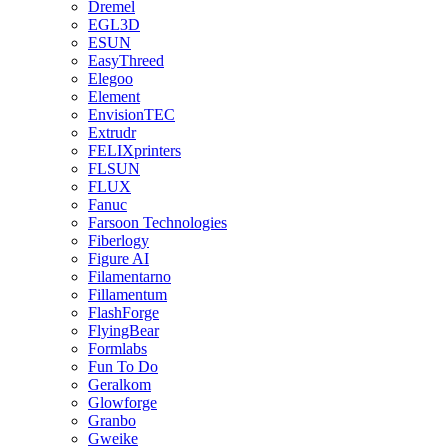
Dremel
EGL3D
ESUN
EasyThreed
Elegoo
Element
EnvisionTEC
Extrudr
FELIXprinters
FLSUN
FLUX
Fanuc
Farsoon Technologies
Fiberlogy
Figure AI
Filamentarno
Fillamentum
FlashForge
FlyingBear
Formlabs
Fun To Do
Geralkom
Glowforge
Granbo
Gweike