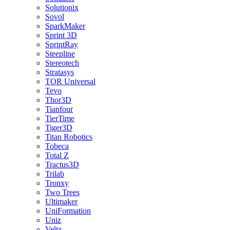
Solutionix
Sovol
SparkMaker
Sprint 3D
SprintRay
Steepline
Stereotech
Stratasys
TOR Universal
Tevo
Thor3D
Tianfour
TierTime
Tiger3D
Titan Robotics
Tobeca
Total Z
Tractus3D
Trilab
Tronxy
Two Trees
Ultimaker
UniFormation
Uniz
Veltz