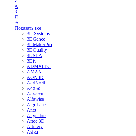
Z
А
З
Л
Э
Показать все
3D Systems
3DGence
3DMakerPro
3DQuality
3DSLA
3Diy
ADMATEC
AMAN
AON3D
AddNorth
AddSol
Advercut
Alfawise
AlgoLaser
Anet
Anycubic
Artec 3D
Artillery
Asiga