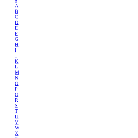
#
A
B
C
D
E
F
G
H
I
J
K
L
M
N
O
P
Q
R
S
T
U
V
W
X