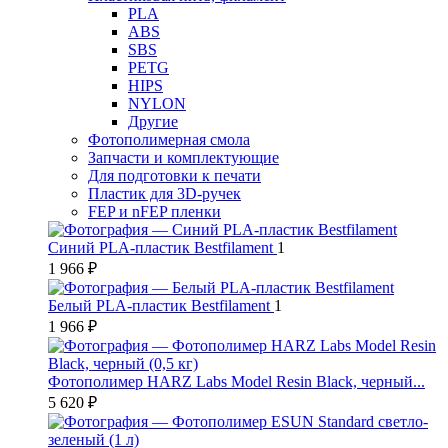
PLA
ABS
SBS
PETG
HIPS
NYLON
Другие
Фотополимерная смола
Запчасти и комплектующие
Для подготовки к печати
Пластик для 3D-ручек
FEP и nFEP пленки
Синий PLA-пластик Bestfilament
1
1 966 ₽
Белый PLA-пластик Bestfilament
1
1 966 ₽
Фотополимер HARZ Labs Model Resin Black, черный...
5 620 ₽