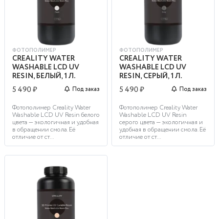
ФОТОПОЛИМЕР
ФОТОПОЛИМЕР
CREALITY WATER
CREALITY WATER
WASHABLE LCD UV
WASHABLE LCD UV
RESIN, БЕЛЫЙ, 1 Л.
RESIN, СЕРЫЙ, 1 Л.
5 490 ₽
5 490 ₽
Под заказ
Под заказ
Фотополимер Creality Water
Фотополимер Creality Water
Washable LCD UV Resin белого
Washable LCD UV Resin
цвета — экологичная и удобная
серого цвета — экологичная и
в обращении смола. Её
удобная в обращении смола. Её
отличие от ст...
отличие от ст...