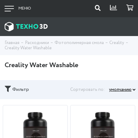
МЕНЮ
Главная
Расходники
Фотополимерная смола
Creality
Creality Water Washable
Creality Water Washable
Фильтр
Сортировать по: