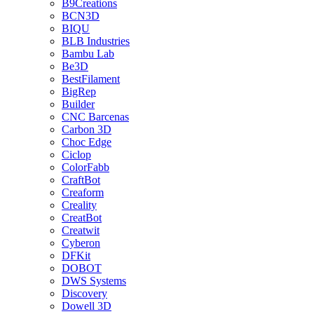
B9Creations
BCN3D
BIQU
BLB Industries
Bambu Lab
Be3D
BestFilament
BigRep
Builder
CNC Barcenas
Carbon 3D
Choc Edge
Ciclop
ColorFabb
CraftBot
Creaform
Creality
CreatBot
Creatwit
Cyberon
DFKit
DOBOT
DWS Systems
Discovery
Dowell 3D