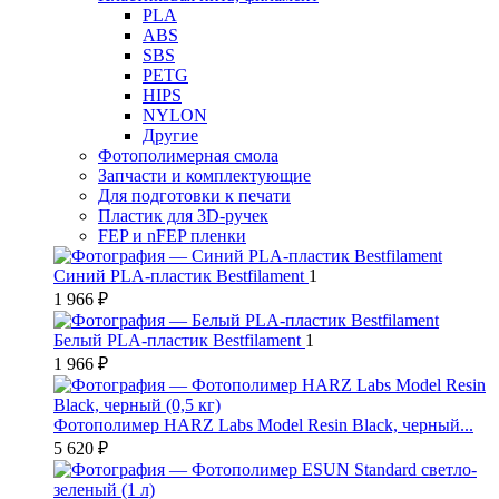
PLA
ABS
SBS
PETG
HIPS
NYLON
Другие
Фотополимерная смола
Запчасти и комплектующие
Для подготовки к печати
Пластик для 3D-ручек
FEP и nFEP пленки
Синий PLA-пластик Bestfilament
1
1 966 ₽
Белый PLA-пластик Bestfilament
1
1 966 ₽
Фотополимер HARZ Labs Model Resin Black, черный...
5 620 ₽