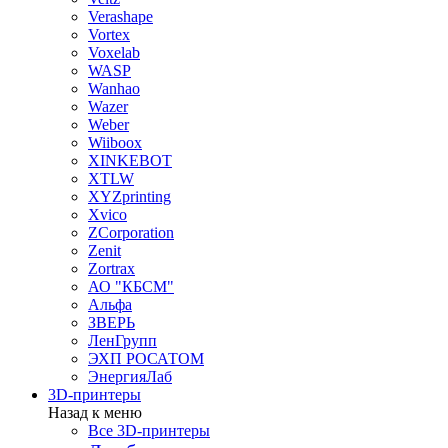
Verashape
Vortex
Voxelab
WASP
Wanhao
Wazer
Weber
Wiiboox
XINKEBOT
XTLW
XYZprinting
Xvico
ZCorporation
Zenit
Zortrax
АО "КБСМ"
Альфа
ЗВЕРЬ
ЛенГрупп
ЭХП РОСАТОМ
ЭнергияЛаб
3D-принтеры
Назад к меню
Все 3D-принтеры