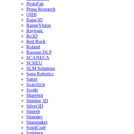
ProtoFab
Prusa Research
QIDI
Raise3D
RangeVision
Raylogic
Re3D
Red Rock
Roland
Russian DLP
SCANECA
SCHEU
SLM Solutions
Saga Robotics
Satori
ScanTech
Scotle
Sharebot
Shining 3D
Silver3D
Sinterit
Sintratec
Snapmaker
SolidCraft
Solidator