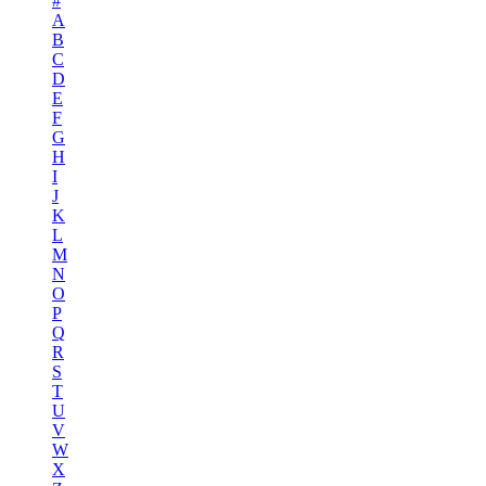
#
A
B
C
D
E
F
G
H
I
J
K
L
M
N
O
P
Q
R
S
T
U
V
W
X