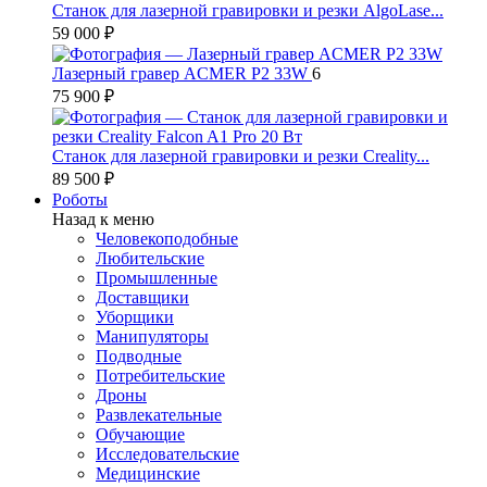
Станок для лазерной гравировки и резки AlgoLase...
59 000 ₽
Лазерный гравер ACMER P2 33W
6
75 900 ₽
Станок для лазерной гравировки и резки Creality...
89 500 ₽
Роботы
Назад к меню
Человекоподобные
Любительские
Промышленные
Доставщики
Уборщики
Манипуляторы
Подводные
Потребительские
Дроны
Развлекательные
Обучающие
Исследовательские
Медицинские