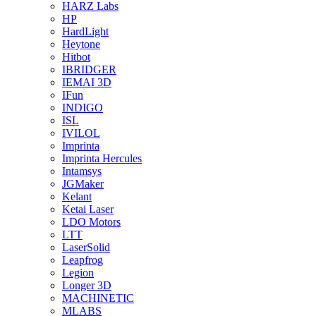
HARZ Labs
HP
HardLight
Heytone
Hitbot
IBRIDGER
IEMAI 3D
IFun
INDIGO
ISL
IVILOL
Imprinta
Imprinta Hercules
Intamsys
JGMaker
Kelant
Ketai Laser
LDO Motors
LTT
LaserSolid
Leapfrog
Legion
Longer 3D
MACHINETIC
MLABS