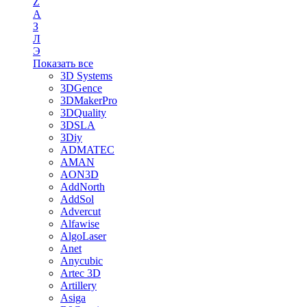
Z
А
З
Л
Э
Показать все
3D Systems
3DGence
3DMakerPro
3DQuality
3DSLA
3Diy
ADMATEC
AMAN
AON3D
AddNorth
AddSol
Advercut
Alfawise
AlgoLaser
Anet
Anycubic
Artec 3D
Artillery
Asiga