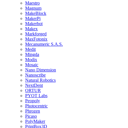
Maestro
Magnum
MakeBlock
MakerPi
Makerbot
Makex
Markforged
MaxFotonix
Mecanumeric S.A.S.
Medit
Mingda
Modix
Mosaic
Nano Dimension
Nanoscribe
Natural Robotics
NextDent
ORTUR
PYOT Labs
Peopoly
Photocentric
Phrozen
Picaso
PolyMaker
PrintBox3D