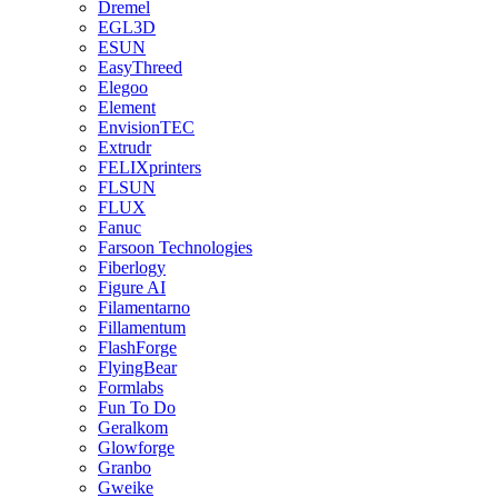
Dremel
EGL3D
ESUN
EasyThreed
Elegoo
Element
EnvisionTEC
Extrudr
FELIXprinters
FLSUN
FLUX
Fanuc
Farsoon Technologies
Fiberlogy
Figure AI
Filamentarno
Fillamentum
FlashForge
FlyingBear
Formlabs
Fun To Do
Geralkom
Glowforge
Granbo
Gweike