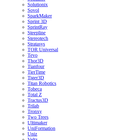
Solutionix
Sovol
SparkMaker
Sprint 3D
SprintRay
Steepline
Stereotech
Stratasys
TOR Universal
Tevo
Thor3D
Tianfour
TierTime
Tiger3D
Titan Robotics
Tobeca
Total Z
Tractus3D
Trilab
Tronxy
Two Trees
Ultimaker
UniFormation
Uniz
Veltz