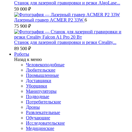
Станок для лазерной гравировки и резки AlgoLase...
59 000 ₽
Лазерный гравер ACMER P2 33W
6
75 900 ₽
Станок для лазерной гравировки и резки Creality...
89 500 ₽
Роботы
Назад к меню
Человекоподобные
Любительские
Промышленные
Доставщики
Уборщики
Манипуляторы
Подводные
Потребительские
Дроны
Развлекательные
Обучающие
Исследовательские
Медицинские