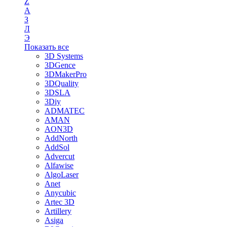
Z
А
З
Л
Э
Показать все
3D Systems
3DGence
3DMakerPro
3DQuality
3DSLA
3Diy
ADMATEC
AMAN
AON3D
AddNorth
AddSol
Advercut
Alfawise
AlgoLaser
Anet
Anycubic
Artec 3D
Artillery
Asiga