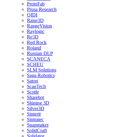
ProtoFab
Prusa Research
QIDI
Raise3D
RangeVision
Raylogic
Re3D
Red Rock
Roland
Russian DLP
SCANECA
SCHEU
SLM Solutions
Saga Robotics
Satori
ScanTech
Scotle
Sharebot
Shining 3D
Silver3D
Sinterit
Sintratec
Snapmaker
SolidCraft
Solidator