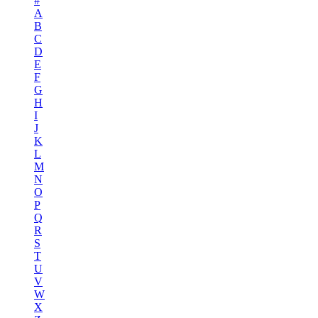
#
A
B
C
D
E
F
G
H
I
J
K
L
M
N
O
P
Q
R
S
T
U
V
W
X