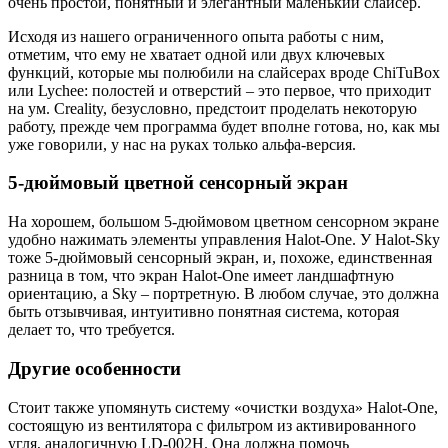
очень простой, понятный и элегантный маленький слайсер.
Исходя из нашего ограниченного опыта работы с ним,
отметим, что ему не хватает одной или двух ключевых
функций, которые мы полюбили на слайсерах вроде ChiTuBox
или Lychee: полостей и отверстий – это первое, что приходит
на ум. Creality, безусловно, предстоит проделать некоторую
работу, прежде чем программа будет вполне готова, но, как мы
уже говорили, у нас на руках только альфа-версия.
5-дюймовый цветной сенсорный экран
На хорошем, большом 5-дюймовом цветном сенсорном экране
удобно нажимать элементы управления Halot-One. У Halot-Sky
тоже 5-дюймовый сенсорный экран, и, похоже, единственная
разница в том, что экран Halot-One имеет ландшафтную
ориентацию, а Sky – портретную. В любом случае, это должна
быть отзывчивая, интуитивно понятная система, которая
делает то, что требуется.
Другие особенности
Стоит также упомянуть систему «очистки воздуха» Halot-One,
состоящую из вентилятора с фильтром из активированного
угля, аналогичную LD-002H. Она должна помочь