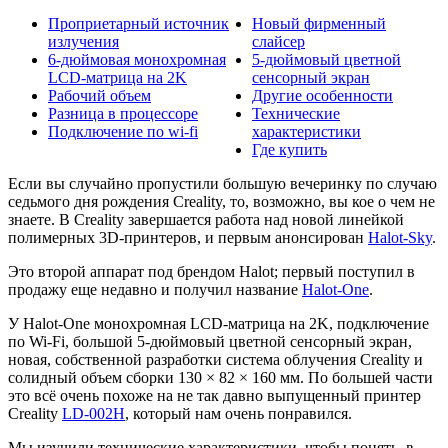
Проприетарный источник
Новый фирменный
излучения
слайсер
6-дюймовая монохромная
5-дюймовый цветной
LCD-матрица на 2K
сенсорный экран
Рабочий объем
Другие особенности
Разница в процессоре
Технические
Подключение по wi-fi
характеристики
Где купить
Если вы случайно пропустили большую вечеринку по случаю
седьмого дня рождения Creality, то, возможно, вы кое о чем не
знаете. В Creality завершается работа над новой линейкой
полимерных 3D-принтеров, и первым анонсирован
Halot-Sky
.
Это второй аппарат под брендом Halot; первый поступил в
продажу еще недавно и получил название
Halot-One
.
У Halot-One монохромная LCD-матрица на 2K, подключение
по Wi-Fi, большой 5-дюймовый цветной сенсорный экран,
новая, собственной разработки система облучения Creality и
солидный объем сборки 130 × 82 × 160 мм. По большей части
это всё очень похоже на не так давно выпущенный принтер
Creality
LD-002H
, который нам очень понравился.
Мы изучили технические характеристики, чтобы понять, в