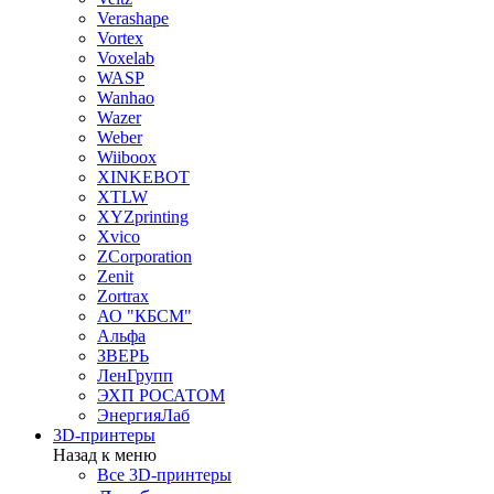
Verashape
Vortex
Voxelab
WASP
Wanhao
Wazer
Weber
Wiiboox
XINKEBOT
XTLW
XYZprinting
Xvico
ZCorporation
Zenit
Zortrax
АО "КБСМ"
Альфа
ЗВЕРЬ
ЛенГрупп
ЭХП РОСАТОМ
ЭнергияЛаб
3D-принтеры
Назад к меню
Все 3D-принтеры