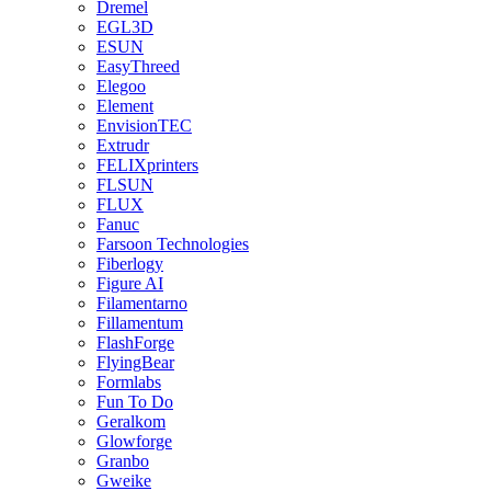
Dremel
EGL3D
ESUN
EasyThreed
Elegoo
Element
EnvisionTEC
Extrudr
FELIXprinters
FLSUN
FLUX
Fanuc
Farsoon Technologies
Fiberlogy
Figure AI
Filamentarno
Fillamentum
FlashForge
FlyingBear
Formlabs
Fun To Do
Geralkom
Glowforge
Granbo
Gweike