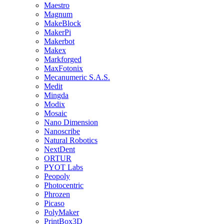
Maestro
Magnum
MakeBlock
MakerPi
Makerbot
Makex
Markforged
MaxFotonix
Mecanumeric S.A.S.
Medit
Mingda
Modix
Mosaic
Nano Dimension
Nanoscribe
Natural Robotics
NextDent
ORTUR
PYOT Labs
Peopoly
Photocentric
Phrozen
Picaso
PolyMaker
PrintBox3D