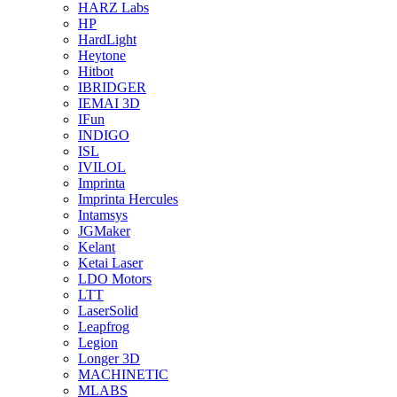
HARZ Labs
HP
HardLight
Heytone
Hitbot
IBRIDGER
IEMAI 3D
IFun
INDIGO
ISL
IVILOL
Imprinta
Imprinta Hercules
Intamsys
JGMaker
Kelant
Ketai Laser
LDO Motors
LTT
LaserSolid
Leapfrog
Legion
Longer 3D
MACHINETIC
MLABS