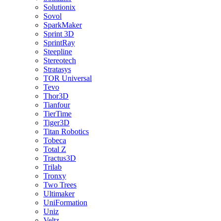
Solutionix
Sovol
SparkMaker
Sprint 3D
SprintRay
Steepline
Stereotech
Stratasys
TOR Universal
Tevo
Thor3D
Tianfour
TierTime
Tiger3D
Titan Robotics
Tobeca
Total Z
Tractus3D
Trilab
Tronxy
Two Trees
Ultimaker
UniFormation
Uniz
Veltz