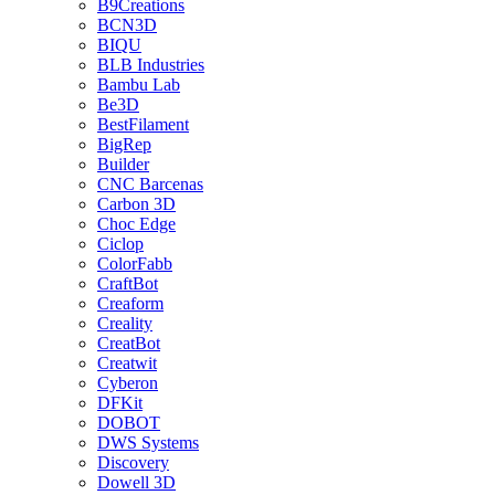
B9Creations
BCN3D
BIQU
BLB Industries
Bambu Lab
Be3D
BestFilament
BigRep
Builder
CNC Barcenas
Carbon 3D
Choc Edge
Ciclop
ColorFabb
CraftBot
Creaform
Creality
CreatBot
Creatwit
Cyberon
DFKit
DOBOT
DWS Systems
Discovery
Dowell 3D