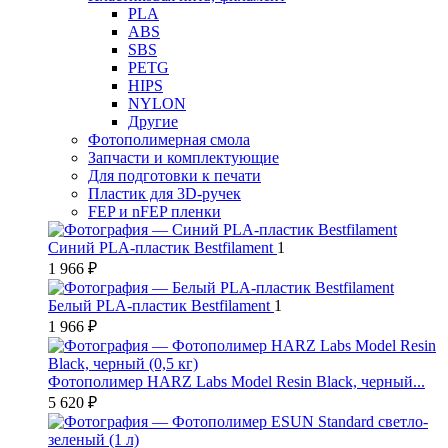
PLA
ABS
SBS
PETG
HIPS
NYLON
Другие
Фотополимерная смола
Запчасти и комплектующие
Для подготовки к печати
Пластик для 3D-ручек
FEP и nFEP пленки
Синий PLA-пластик Bestfilament
1
1 966 ₽
Белый PLA-пластик Bestfilament
1
1 966 ₽
Фотополимер HARZ Labs Model Resin Black, черный...
5 620 ₽