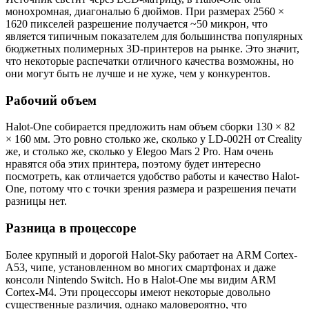
монохромная, диагональю 6 дюймов. При размерах 2560 ×
1620 пикселей разрешение получается ~50 микрон, что
является типичным показателем для большинства популярных
бюджетных полимерных 3D-принтеров на рынке. Это значит,
что некоторые распечатки отличного качества возможны, но
они могут быть не лучше и не хуже, чем у конкурентов.
Рабочий объем
Halot-One собирается предложить нам объем сборки 130 × 82
× 160 мм. Это ровно столько же, сколько у LD-002H от Creality
же, и столько же, сколько у Elegoo Mars 2 Pro. Нам очень
нравятся оба этих принтера, поэтому будет интересно
посмотреть, как отличается удобство работы и качество Halot-
One, потому что с точки зрения размера и разрешения печати
разницы нет.
Разница в процессоре
Более крупный и дорогой Halot-Sky работает на ARM Cortex-
A53, чипе, установленном во многих смартфонах и даже
консоли Nintendo Switch. Но в Halot-One мы видим ARM
Cortex-M4. Эти процессоры имеют некоторые довольно
существенные различия, однако маловероятно, что