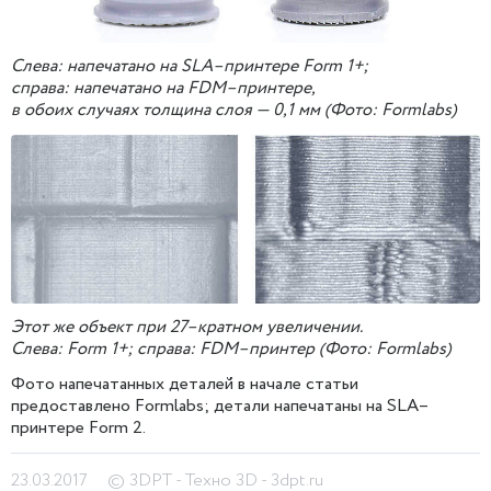
Слева: напечатано на SLA–принтере Form 1+;
справа: напечатано на FDM–принтере,
в обоих случаях толщина слоя — 0,1 мм (
Фото: Formlabs
)
Этот же объект при 27–кратном увеличении.
Слева: Form 1+; справа: FDM–принтер (Фото: Formlabs)
Фото напечатанных деталей в начале статьи
предоставлено Formlabs; детали напечатаны на SLA–
принтере Form 2.
23.03.2017
© 3DPT - Техно 3D - 3dpt.ru