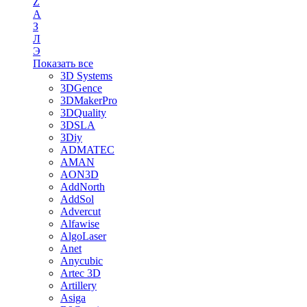
Z
А
З
Л
Э
Показать все
3D Systems
3DGence
3DMakerPro
3DQuality
3DSLA
3Diy
ADMATEC
AMAN
AON3D
AddNorth
AddSol
Advercut
Alfawise
AlgoLaser
Anet
Anycubic
Artec 3D
Artillery
Asiga