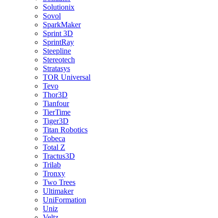
Solutionix
Sovol
SparkMaker
Sprint 3D
SprintRay
Steepline
Stereotech
Stratasys
TOR Universal
Tevo
Thor3D
Tianfour
TierTime
Tiger3D
Titan Robotics
Tobeca
Total Z
Tractus3D
Trilab
Tronxy
Two Trees
Ultimaker
UniFormation
Uniz
Veltz