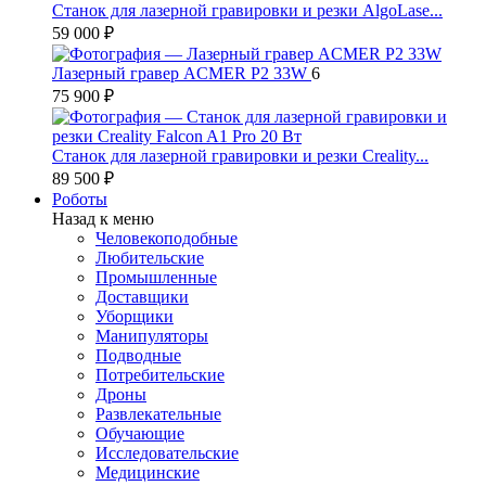
Станок для лазерной гравировки и резки AlgoLase...
59 000 ₽
Лазерный гравер ACMER P2 33W
6
75 900 ₽
Станок для лазерной гравировки и резки Creality...
89 500 ₽
Роботы
Назад к меню
Человекоподобные
Любительские
Промышленные
Доставщики
Уборщики
Манипуляторы
Подводные
Потребительские
Дроны
Развлекательные
Обучающие
Исследовательские
Медицинские