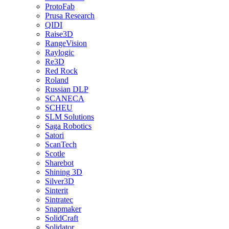
ProtoFab
Prusa Research
QIDI
Raise3D
RangeVision
Raylogic
Re3D
Red Rock
Roland
Russian DLP
SCANECA
SCHEU
SLM Solutions
Saga Robotics
Satori
ScanTech
Scotle
Sharebot
Shining 3D
Silver3D
Sinterit
Sintratec
Snapmaker
SolidCraft
Solidator