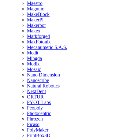
Maestro
Magnum
MakeBlock
MakerPi
Makerbot
Makex
Markforged
MaxFotonix
Mecanumeric S.A.S.
Medit
Mingda
Modix
Mosaic
Nano Dimension
Nanoscribe
Natural Robotics
NextDent
ORTUR
PYOT Labs
Peopoly
Photocentric
Phrozen
Picaso
PolyMaker
PrintBox3D