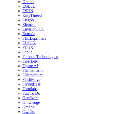
Dremel
EGL3D
ESUN
EasyThreed
Elegoo
Element
EnvisionTEC
Extrudr
FELIXprinters
FLSUN
FLUX
Fanuc
Farsoon Technologies
Fiberlogy
Figure AI
Filamentarno
Fillamentum
FlashForge
FlyingBear
Formlabs
Fun To Do
Geralkom
Glowforge
Granbo
Gweike