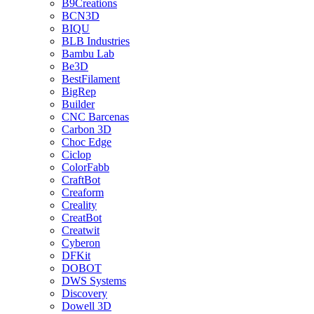
B9Creations
BCN3D
BIQU
BLB Industries
Bambu Lab
Be3D
BestFilament
BigRep
Builder
CNC Barcenas
Carbon 3D
Choc Edge
Ciclop
ColorFabb
CraftBot
Creaform
Creality
CreatBot
Creatwit
Cyberon
DFKit
DOBOT
DWS Systems
Discovery
Dowell 3D