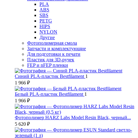
PLA
ABS
SBS
PETG
HIPS
NYLON
Другие
Фотополимерная смола
Запчасти и комплектующие
Для подготовки к печати
Пластик для 3D-ручек
FEP и nFEP пленки
Синий PLA-пластик Bestfilament
1
1 966 ₽
Белый PLA-пластик Bestfilament
1
1 966 ₽
Фотополимер HARZ Labs Model Resin Black, черный...
5 620 ₽