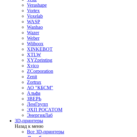
Verashape
Vortex
Voxelab
WASP
Wanhao
Wazer
Weber
Wiiboox
XINKEBOT
XTLW
XYZprinting
Xvico
ZCorporation
Zenit
Zortrax
АО "КБСМ"
Альфа
ЗВЕРЬ
ЛенГрупп
ЭХП РОСАТОМ
ЭнергияЛаб
3D-принтеры
Назад к меню
Все 3D-принтеры