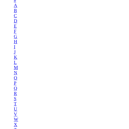
#
A
B
C
D
E
F
G
H
I
J
K
L
M
N
O
P
Q
R
S
T
U
V
W
X