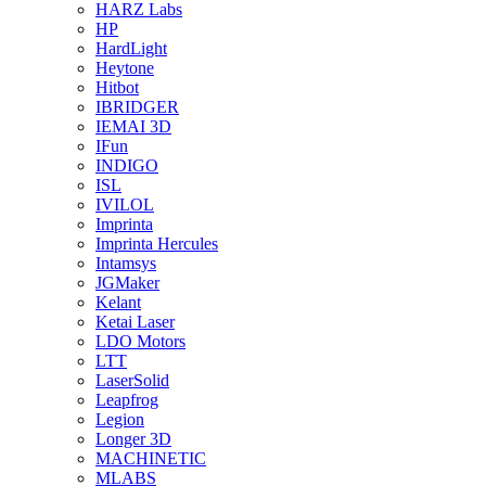
HARZ Labs
HP
HardLight
Heytone
Hitbot
IBRIDGER
IEMAI 3D
IFun
INDIGO
ISL
IVILOL
Imprinta
Imprinta Hercules
Intamsys
JGMaker
Kelant
Ketai Laser
LDO Motors
LTT
LaserSolid
Leapfrog
Legion
Longer 3D
MACHINETIC
MLABS