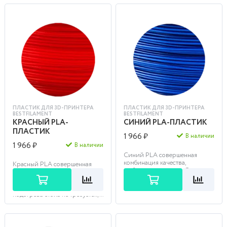
ПЛАСТИК ДЛЯ 3D-ПРИНТЕРА
ПЛАСТИК ДЛЯ 3D-ПРИНТЕРА
BESTFILAMENT
BESTFILAMENT
КРАСНЫЙ PLA-
СИНИЙ PLA-ПЛАСТИК
ПЛАСТИК
1 966 ₽
В наличии
1 966 ₽
В наличии
Синий PLA совершенная
комбинация качества,
Красный PLA совершенная
стабильности и цены. Этим
комбинация качества,
филаментом легко печатать,
стабильности и цены. Этим
подогрева стола не требуется,
филаментом легко печатать,
п...
подогрева стола не требуется,...