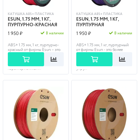
КАТУШКА ABS+ ПЛАСТИКА
КАТУШКА ABS+ ПЛАСТИКА
ESUN, 1.75 ММ, 1 КГ,
ESUN, 1.75 ММ, 1 КГ,
ПУРПУРНО-КРАСНАЯ
ПУРПУРНАЯ
1 950 ₽
1 950 ₽
В наличии
В наличии
ABS+ 1.75 мм, 1 кг, пурпурно-
ABS+ 1.75 мм, 1 кг, пурпурный
красный от фирмы Esun – это
от фирмы Esun - это более
высокопрочный
плотный модифицированный
модифицированный ABS с
пластик типа ABS,
улучшенными
отличающийся повышенной
характеристикам...
упру...