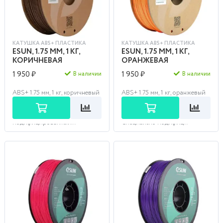
КАТУШКА ABS+ ПЛАСТИКА
КАТУШКА ABS+ ПЛАСТИКА
ESUN, 1.75 ММ, 1 КГ,
ESUN, 1.75 ММ, 1 КГ,
КОРИЧНЕВАЯ
ОРАНЖЕВАЯ
1 950 ₽
1 950 ₽
В наличии
В наличии
ABS+ 1.75 мм, 1 кг, коричневый
ABS+ 1.75 мм, 1 кг, оранжевый
от фирмы Esun - идеальный
от фирмы Esun - это идеальный
выбор для создания прочных и
выбор для тех, кто ценит
устойчивых деталей. Этот
прочность и надежность.
модифицированный...
Специально модифиц...