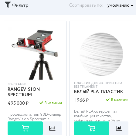
Фильтр
Сортировать по:
ПЛАСТИК ДЛЯ 3D-ПРИНТЕРА
3D-СКАНЕР
BESTFILAMENT
RANGEVISION
БЕЛЫЙ PLA-ПЛАСТИК
SPECTRUM
1 966 ₽
В наличии
495 000 ₽
В наличии
Белый PLA совершенная
Профессиональный 3D-сканер
комбинация качества,
RangeVision Spectrum в
стабильности и цены. Этим
полной комплектации
филаментом легко печатать,
представляет собой
подогрева стола не требуется,
стационарную оптическую
п...