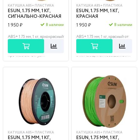
КАТУШКА ABS+ ПЛАСТИКА
КАТУШКА ABS+ ПЛАСТИКА
ESUN, 1.75 ММ, 1 КГ,
ESUN, 1.75 ММ, 1 КГ,
СИГНАЛЬНО-КРАСНАЯ
КРАСНАЯ
1 950 ₽
1 950 ₽
В наличии
В наличии
ABS+ 1.75 мм, 1 кг, яркокрасный
ABS+ 1.75 мм, 1 кг, красный от
от фирмы Esun – это
фирмы Esun – это более
модифицированный пластик с
плотный модифицированный
повышенной упругостью и
пластик типа ABS,
прочностью. Он уст...
отличающийся повышенной ...
КАТУШКА ABS+ ПЛАСТИКА
КАТУШКА ABS+ ПЛАСТИКА
ESUN, 1.75 ММ, 1 КГ,
ESUN, 1.75 ММ, 1 КГ,