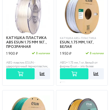
КАТУШКА ПЛАСТИКА
КАТУШКА ABS+ ПЛАСТИКА
ABS ESUN 1.75 ММ 1КГ.,
ESUN, 1.75 ММ, 1 КГ,
ПРОЗРАЧНАЯ
БЕЛАЯ
1 900 ₽
1 950 ₽
В наличии
В наличии
ABS-пластик ESUN -
ABS+ 1.75 мм, 1 кг, белый от
ударопрочный термопластик,
фирмы Esun – это более
обладающий коррозийной
плотный модифицированный
стойкостью и термостойкостью.
пластик типа ABS,
Лёгок в постобработке. Хорош...
отличающийся повышенной
уп...