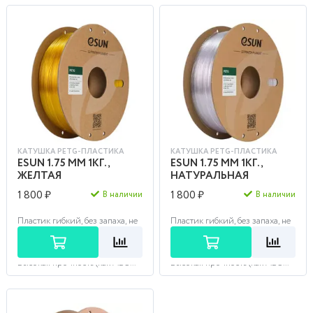
КАТУШКА PETG-ПЛАСТИКА
КАТУШКА PETG-ПЛАСТИКА
ESUN 1.75 ММ 1КГ.,
ESUN 1.75 ММ 1КГ.,
ЖЕЛТАЯ
НАТУРАЛЬНАЯ
1 800 ₽
1 800 ₽
В наличии
В наличии
Пластик гибкий, без запаха, не
Пластик гибкий, без запаха, не
токсичный с низким
токсичный с низким
коэффициентом усадки
коэффициентом усадки
материала. Не впитывает воду.
материала. Не впитывает воду.
Высокая прочность (как ABS...
Высокая прочность (как ABS...