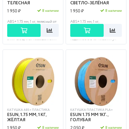
ТЕЛЕСНАЯ
СВЕТЛО-ЗЕЛЁНАЯ
1 950 ₽
1 950 ₽
В наличии
В наличии
ABS+ 1.75 мм, 1 кг, телесный от
ABS+ 1.75 мм, 1 кг,
фирмы Esun – это более
светлозелёный от фирмы Esun
плотный модифицированный
- это идеальный выбор для тех,
пластик типа ABS,
кто ценит прочность и
отличающийся повышенной...
надежность. Этот пластик у...
КАТУШКА ABS+ ПЛАСТИКА
КАТУШКА ПЛАСТИКА PLA+
ESUN, 1.75 ММ, 1 КГ,
ESUN 1.75 ММ 1КГ.,
ЖЁЛТАЯ
ГОЛУБАЯ
1 950 ₽
2 050 ₽
В наличии
В наличии