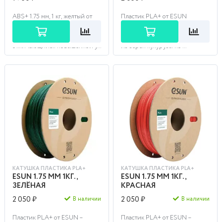
ABS+ 1.75 мм, 1 кг, желтый от
Пластик PLA+ от ESUN
фирмы Esun — это более
голубой – биоразлагаемый,
плотный модифицированный
органический материал для
пластик типа ABS,
3D печати, изготавливаемый
отличающийся повышенной у...
из зерен кукурузы по ...
КАТУШКА ПЛАСТИКА PLA+
КАТУШКА ПЛАСТИКА PLA+
ESUN 1.75 ММ 1КГ.,
ESUN 1.75 ММ 1КГ.,
ЗЕЛЁНАЯ
КРАСНАЯ
2 050 ₽
2 050 ₽
В наличии
В наличии
Пластик PLA+ от ESUN –
Пластик PLA+ от ESUN –