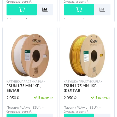
биоразлагаемый,
биоразлагаемый,
органический материал для
органический материал для
3D печати, изготавливаемый
3D печати, изготавливаемый
из зерен кукурузы по
из зерен кукурузы по
улучшенной фор...
улучшенной фор...
КАТУШКА ПЛАСТИКА PLA+
КАТУШКА ПЛАСТИКА PLA+
ESUN 1.75 ММ 1КГ.,
ESUN 1.75 ММ 1КГ.,
БЕЛАЯ
ЖЕЛТАЯ
2 050 ₽
2 050 ₽
В наличии
В наличии
Пластик PLA+ от ESUN –
Пластик PLA+ от ESUN –
биоразлагаемый,
биоразлагаемый,
органический материал для
органический материал для