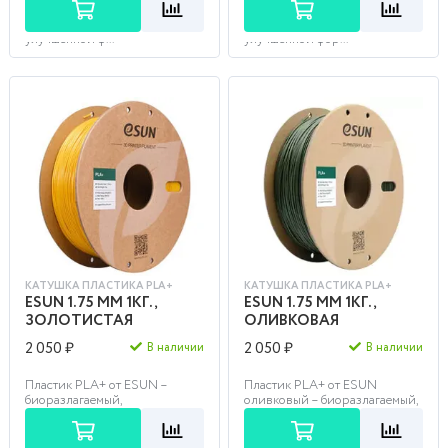
3D печати, изготавливаемый
3D печати, изготавливаемый
из зерен кукурузы по
из зерен кукурузы по
улучшенной ф...
улучшенной фор...
КАТУШКА ПЛАСТИКА PLA+
КАТУШКА ПЛАСТИКА PLA+
ESUN 1.75 ММ 1КГ.,
ESUN 1.75 ММ 1КГ.,
ЗОЛОТИСТАЯ
ОЛИВКОВАЯ
2 050 ₽
2 050 ₽
В наличии
В наличии
Пластик PLA+ от ESUN –
Пластик PLA+ от ESUN
биоразлагаемый,
оливковый – биоразлагаемый,
органический материал для
органический материал для
3D печати, изготавливаемый
3D печати, изготавливаемый
из зерен кукурузы по
из зерен кукурузы п...