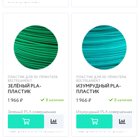
систему промыш...
ПЛАСТИК ДЛЯ 3D-ПРИНТЕРА
ПЛАСТИК ДЛЯ 3D-ПРИНТЕРА
BESTFILAMENT
BESTFILAMENT
ЗЕЛЁНЫЙ PLA-
ИЗУМРУДНЫЙ PLA-
ПЛАСТИК
ПЛАСТИК
1 966 ₽
1 966 ₽
В наличии
В наличии
Зелёный PLA совершенная
Изумрудный PLA совершенная
комбинация качества,
комбинация качества,
стабильности и цены. Этим
стабильности и цены. Этим
филаментом легко печатать,
филаментом легко печатать,
подогрева стола не требуется,...
подогрева стола не требует...