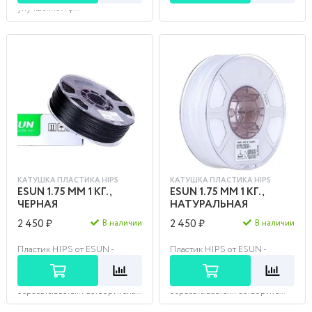
улучшенной ф...
КАТУШКА ПЛАСТИКА HIPS
КАТУШКА ПЛАСТИКА HIPS
ESUN 1.75 ММ 1 КГ.,
ESUN 1.75 ММ 1 КГ.,
ЧЕРНАЯ
НАТУРАЛЬНАЯ
2 450 ₽
2 450 ₽
В наличии
В наличии
Пластик HIPS от ESUN -
Пластик HIPS от ESUN -
термопластичный полимер,
термопластичный полимер,
более мягкий по сравнению с
более мягкий по сравнению с
ABS. Легко шлифуется и
ABS. Легко шлифуется и
обрабатывается. Растворитель...
обрабатывается. Растворите...