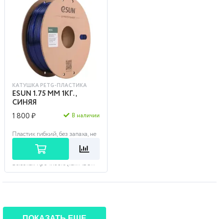
КАТУШКА PETG-ПЛАСТИКА
ESUN 1.75 ММ 1КГ.,
СИНЯЯ
1 800 ₽
В наличии
Пластик гибкий, без запаха, не
токсичный с низким
коэффициентом усадки
материала. Не впитывает воду.
Высокая прочность (как ABS...
ПОКАЗАТЬ ЕЩЕ