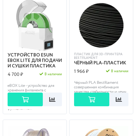
УСТРОЙСТВО ESUN
ПЛАСТИК ДЛЯ 3D-ПРИНТЕРА
BESTFILAMENT
EBOX LITE ДЛЯ ПОДАЧИ
ЧЁРНЫЙ PLA-ПЛАСТИК
И СУШКИ ПЛАСТИКА
1 966 ₽
В наличии
4 700 ₽
В наличии
Чёрный PLA Bestfilament
eBOX Lite - устройство для
совершенная комбинация
хранения филамента с
качества, стабильности и цены.
постоянной температурой и
Этим филаментом легко
влажностью, влаго- и
печатать, подогрева стола н...
пыленепроницаемое, с
функцией на...