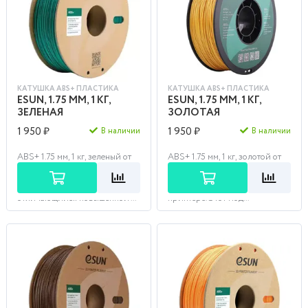
КАТУШКА ABS+ ПЛАСТИКА
КАТУШКА ABS+ ПЛАСТИКА
ESUN, 1.75 ММ, 1 КГ,
ESUN, 1.75 ММ, 1 КГ,
ЗЕЛЕНАЯ
ЗОЛОТАЯ
1 950 ₽
1 950 ₽
В наличии
В наличии
ABS+ 1.75 мм, 1 кг, зеленый от
ABS+ 1.75 мм, 1 кг, золотой от
фирмы Esun – это более
фирмы Esun - идеальный
плотный модифицированный
выбор для создания прочных и
пластик типа ABS,
долговечных изделий на 3D
отличающийся повышенной ...
принтере. Этот мод...