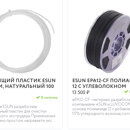
ЯЩИЙ ПЛАСТИК ESUN
ESUN EPA12-CF ПОЛИ
ММ, НАТУРАЛЬНЫЙ 100
12 С УГЛЕВОЛОКНОМ
13 500 ₽
В наличии
ePA12-CF - материал, разработ
компаниями eSUN и LUVOCOM
я ESUN разработала
основе полиамида 12 с добавл
ный пластик для очистки
15% углеродного волокна, кото
ного экструдера. Применение
но простое, нагреваете экс...