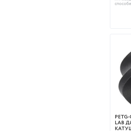
способен
PETG-
LAB Д
КАТУ