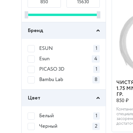
Бренд
ESUN
1
Esun
4
PICASO 3D
1
Bambu Lab
8
ЧИСТ
1.75 
ГР.
Цвет
850 ₽
Компани
специаль
Белый
1
засорен
достаточ
Черный
2