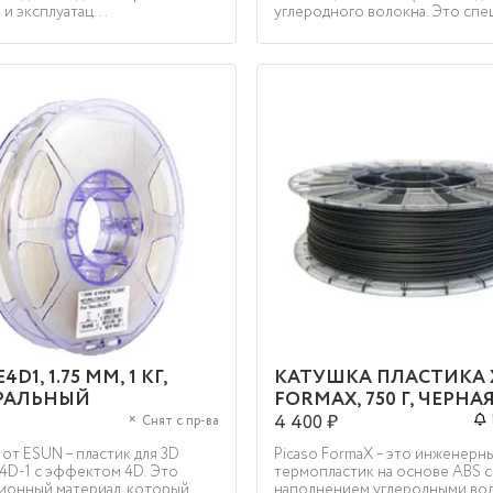
 и эксплуатац...
углеродного волокна. Это спец
КУПИТЬ
КУПИТЬ
4D1, 1.75 ММ, 1 КГ,
КАТУШКА ПЛАСТИКА X
РАЛЬНЫЙ
FORMAX, 750 Г, ЧЕРНА
×
4 400 ₽
Снят с пр-ва
от ESUN – пластик для 3D
Picaso FormaX – это инженерн
e4D-1 с эффектом 4D. Это
термопластик на основе ABS с
ионный материал, который
наполнением углеродными вол