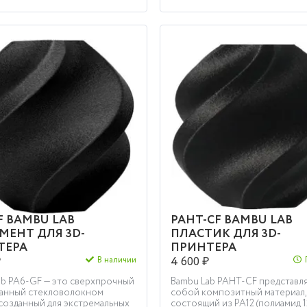
КУПИТЬ
КУПИТЬ
F BAMBU LAB
PAHT-CF BAMBU LAB
МЕНТ ДЛЯ 3D-
ПЛАСТИК ДЛЯ 3D-
ТЕРА
ПРИНТЕРА
₽
4 600 ₽
В наличии
ab PA6-GF — это сверхпрочный
Bambu Lab PAHT-CF представл
анный стекловолокном
собой композитный материал,
созданный для экстремальных
состоящий из PA12 (полиамид 12