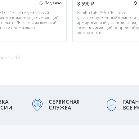
8 590 ₽
Под заказ
ETG-CF — это усиленный
Bambu Lab PA6-CF — это
окном композит, сочетающий
ультрасовременный композит,
ь печати PETG с повышенной
армированный углеволокном,
ью и премиально...
обеспечивающий непревзойд
жесткость и ...
всего: 14
ВКА
СЕРВИСНАЯ
ГАРАН
ССИИ
СЛУЖБА
ВСЕ 