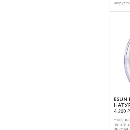
нагрузок
ESUN E
НАТУ
4 200 ₽
Новинка 
печати 
инновац