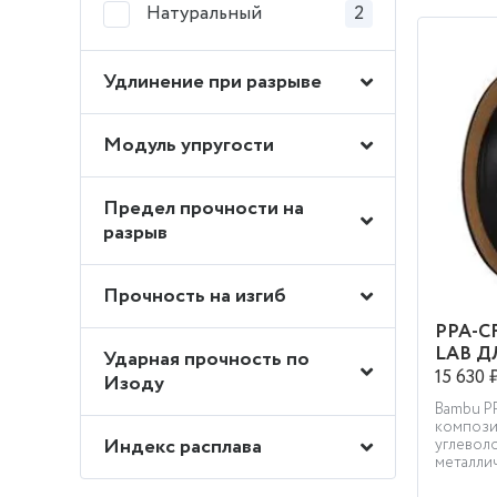
Натуральный
2
Удлинение при разрыве
Модуль упругости
Предел прочности на
разрыв
Прочность на изгиб
PPA-C
LAB Д
Ударная прочность по
15 630 
Изоду
Bambu P
компози
Индекс расплава
углевол
металлич