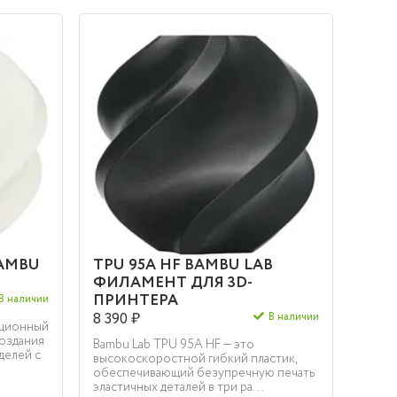
КУПИТЬ
BAMBU
TPU 95A HF BAMBU LAB
ФИЛАМЕНТ ДЛЯ 3D-
ПРИНТЕРА
В наличии
8 390 ₽
В наличии
юционный
оздания
Bambu Lab TPU 95A HF — это
делей с
высокоскоростной гибкий пластик,
обеспечивающий безупречную печать
эластичных деталей в три ра...