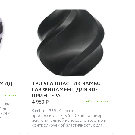
АМИД
TPU 90A ПЛАСТИК BAMBU
LAB ФИЛАМЕНТ ДЛЯ 3D-
ПРИНТЕРА
В наличии
4 950 ₽
В наличии
анный
 на
Bambu TPU 90A — это
ением
профессиональный гибкий полимер с
...
исключительной износостойкостью и
контролируемой эластичностью для ...