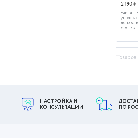
2 190 ₽
Bambu P
углевол
легкост
жесткост
Товаров 
НАСТРОЙКА И
ДОСТА
КОНСУЛЬТАЦИИ
ПО РО