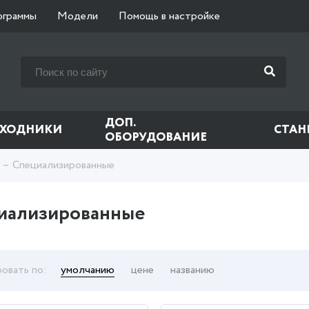
ограммы
Модели
Помощь в настройке
ДОП.
СХОДНИКИ
СТАН
ОБОРУДОВАНИЕ
Специализированные
иализированные
овать по:
умолчанию
цене
названию