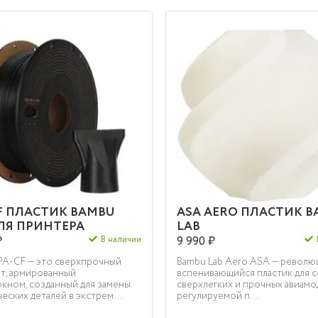
КУПИТЬ
КУПИТЬ
F ПЛАСТИК BAMBU
ASA AERO ПЛАСТИК 
ЛЯ ПРИНТЕРА
LAB
₽
9 990 ₽
В наличии
PA-CF — это сверхпрочный
Bambu Lab Aero ASA — револ
т, армированный
вспенивающийся пластик для с
окном, созданный для замены
сверхлегких и прочных авиамо
еских деталей в экстрем...
регулируемой п...