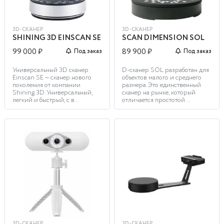
3D-СКАНЕР
3D-СКАНЕР
SHINING 3D EINSCAN SE
SCAN DIMENSION SOL
99 000 ₽
89 900 ₽
Под заказ
Под заказ
Универсальный 3D сканер
D-сканер SOL разработан для
Einscan SE — сканер нового
объектов малого и среднего
поколения от компании
размера. Это единственный
Shining 3D. Универсальный,
сканер на рынке, который
легкий и быстрый, с в...
отличается простотой ...
3D-СКАНЕР
3D-СКАНЕР