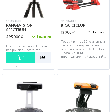
3D-СКАНЕР
3D-СКАНЕР
RANGEVISION
BIQU CICLOP
SPECTRUM
13 900 ₽
Под заказ
495 000 ₽
В наличии
Первый в мире 3D-сканер для
с по-настоящему открытым
Профессиональный 3D-сканер
исходным кодом. BIQU Сiclop
RangeVision Spectrum в
– ротационный
полной комплектации
триангуляционный лазерный ...
представляет собой
стационарную оптическую
систему промыш...