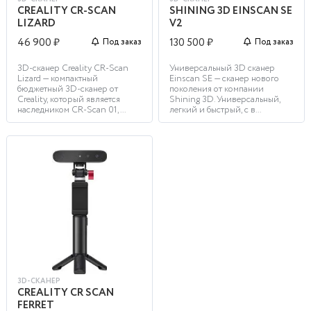
CREALITY CR-SCAN
SHINING 3D EINSCAN SE
LIZARD
V2
46 900 ₽
130 500 ₽
Под заказ
Под заказ
3D-сканер Creality CR-Scan
Универсальный 3D сканер
Lizard — компактный
Einscan SE — сканер нового
бюджетный 3D-сканер от
поколения от компании
Creality, который является
Shining 3D. Универсальный,
наследником CR-Scan 01, ...
легкий и быстрый, с в...
3D-СКАНЕР
CREALITY CR SCAN
FERRET