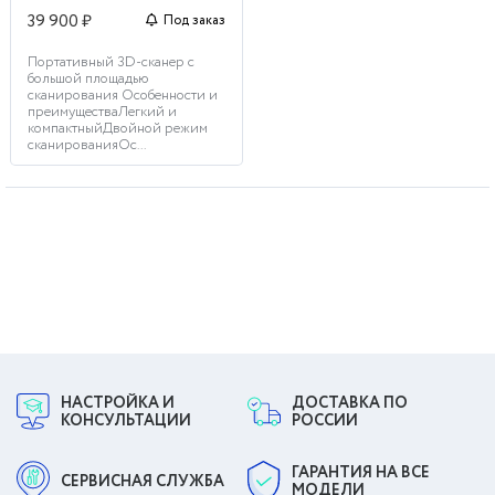
39 900 ₽
Под заказ
Портативный 3D-сканер с
большой площадью
сканирования Особенности и
преимуществаЛегкий и
компактныйДвойной режим
сканированияОс...
НАСТРОЙКА И
ДОСТАВКА ПО
КОНСУЛЬТАЦИИ
РОССИИ
ГАРАНТИЯ НА ВСЕ
СЕРВИСНАЯ СЛУЖБА
МОДЕЛИ