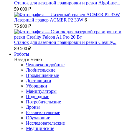
Станок для лазерной гравировки и резки AlgoLase...
59 000 ₽
Лазерный гравер ACMER P2 33W
6
75 900 ₽
Станок для лазерной гравировки и резки Creality...
89 500 ₽
Роботы
Назад к меню
Человекоподобные
Любительские
Промышленные
Доставщики
Уборщики
Манипуляторы
Подводные
Потребительские
Дроны
Развлекательные
Обучающие
Исследовательские
Медицинские