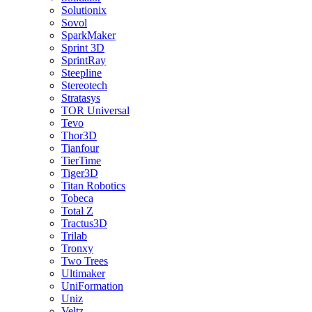
Solutionix
Sovol
SparkMaker
Sprint 3D
SprintRay
Steepline
Stereotech
Stratasys
TOR Universal
Tevo
Thor3D
Tianfour
TierTime
Tiger3D
Titan Robotics
Tobeca
Total Z
Tractus3D
Trilab
Tronxy
Two Trees
Ultimaker
UniFormation
Uniz
Veltz