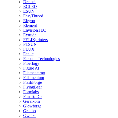
Dremel
EGL3D
ESUN
EasyThreed
Elegoo
Element
EnvisionTEC
Extrudr
FELIXprinters
FLSUN
FLUX
Fanuc
Farsoon Technologies
Fiberlogy
Figure AI
Filamentarno
Fillamentum
FlashForge
FlyingBear
Formlabs
Fun To Do
Geralkom
Glowforge
Granbo
Gweike