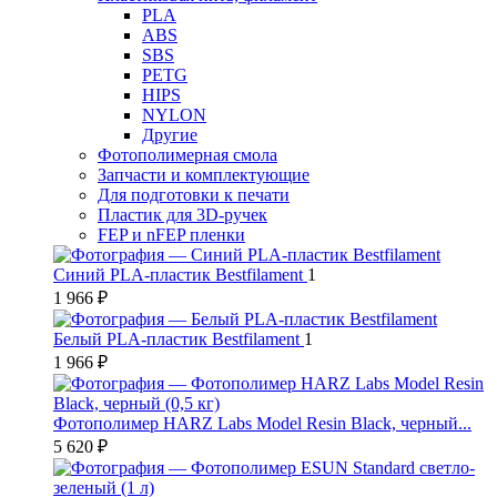
PLA
ABS
SBS
PETG
HIPS
NYLON
Другие
Фотополимерная смола
Запчасти и комплектующие
Для подготовки к печати
Пластик для 3D-ручек
FEP и nFEP пленки
Синий PLA-пластик Bestfilament
1
1 966 ₽
Белый PLA-пластик Bestfilament
1
1 966 ₽
Фотополимер HARZ Labs Model Resin Black, черный...
5 620 ₽