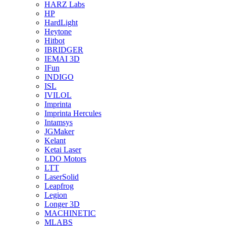
HARZ Labs
HP
HardLight
Heytone
Hitbot
IBRIDGER
IEMAI 3D
IFun
INDIGO
ISL
IVILOL
Imprinta
Imprinta Hercules
Intamsys
JGMaker
Kelant
Ketai Laser
LDO Motors
LTT
LaserSolid
Leapfrog
Legion
Longer 3D
MACHINETIC
MLABS