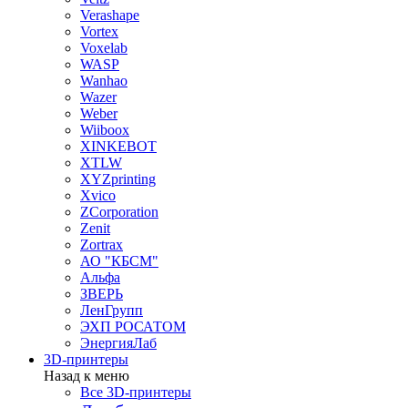
Verashape
Vortex
Voxelab
WASP
Wanhao
Wazer
Weber
Wiiboox
XINKEBOT
XTLW
XYZprinting
Xvico
ZCorporation
Zenit
Zortrax
АО "КБСМ"
Альфа
ЗВЕРЬ
ЛенГрупп
ЭХП РОСАТОМ
ЭнергияЛаб
3D-принтеры
Назад к меню
Все 3D-принтеры