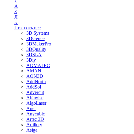
Z
А
З
Л
Э
Показать все
3D Systems
3DGence
3DMakerPro
3DQuality
3DSLA
3Diy
ADMATEC
AMAN
AON3D
AddNorth
AddSol
Advercut
Alfawise
AlgoLaser
Anet
Anycubic
Artec 3D
Artillery
Asiga