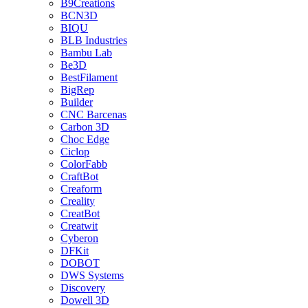
B9Creations
BCN3D
BIQU
BLB Industries
Bambu Lab
Be3D
BestFilament
BigRep
Builder
CNC Barcenas
Carbon 3D
Choc Edge
Ciclop
ColorFabb
CraftBot
Creaform
Creality
CreatBot
Creatwit
Cyberon
DFKit
DOBOT
DWS Systems
Discovery
Dowell 3D