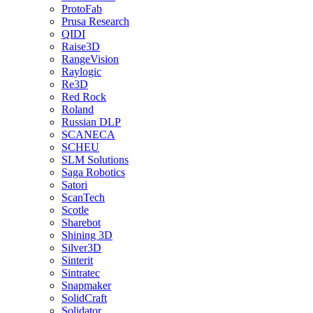
ProtoFab
Prusa Research
QIDI
Raise3D
RangeVision
Raylogic
Re3D
Red Rock
Roland
Russian DLP
SCANECA
SCHEU
SLM Solutions
Saga Robotics
Satori
ScanTech
Scotle
Sharebot
Shining 3D
Silver3D
Sinterit
Sintratec
Snapmaker
SolidCraft
Solidator