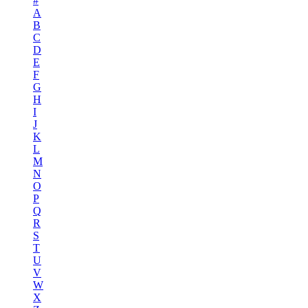
#
A
B
C
D
E
F
G
H
I
J
K
L
M
N
O
P
Q
R
S
T
U
V
W
X