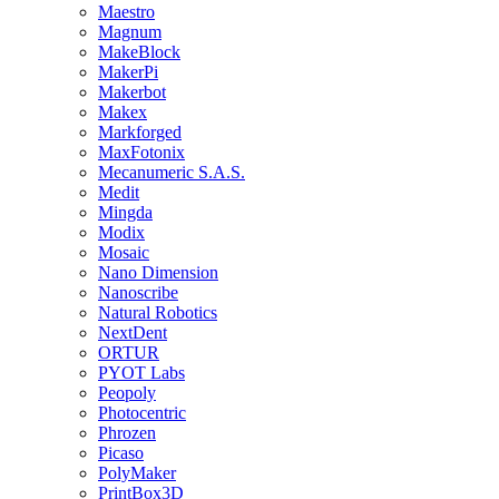
Maestro
Magnum
MakeBlock
MakerPi
Makerbot
Makex
Markforged
MaxFotonix
Mecanumeric S.A.S.
Medit
Mingda
Modix
Mosaic
Nano Dimension
Nanoscribe
Natural Robotics
NextDent
ORTUR
PYOT Labs
Peopoly
Photocentric
Phrozen
Picaso
PolyMaker
PrintBox3D