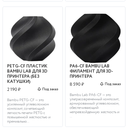
PETG-CF ПЛАСТИК
PA6-CF BAMBU LAB
BAMBU LAB ДЛЯ 3D
ФИЛАМЕНТ ДЛЯ 3D-
ПРИНТЕРА (БЕЗ
ПРИНТЕРА
КАТУШКИ)
8 590 ₽
Под заказ
2 190 ₽
Под заказ
Bambu Lab PA6-CF — это
ультрасовременный композит,
Bambu PETG-CF — это
армированный углеволокном,
усиленный углеволокном
обеспечивающий
композит, сочетающий
непревзойденную жесткость и
легкость печати PETG с
...
повышенной жесткостью и
премиально...