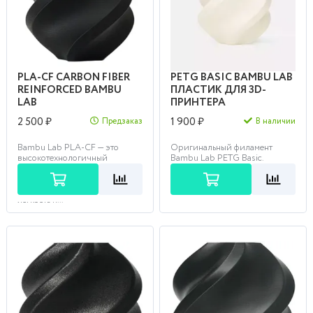
PLA-CF CARBON FIBER
PETG BASIC BAMBU LAB
REINFORCED BAMBU
ПЛАСТИК ДЛЯ 3D-
LAB
ПРИНТЕРА
2 500 ₽
1 900 ₽
Предзаказ
В наличии
Bambu Lab PLA-CF — это
Оригинальный филамент
высокотехнологичный
Bambu Lab PETG Basic.
композит, армированный
Наличие цвета уточняйте в
углеродным волокном,
комментарии к заказу.
который сочетает в себе
легкость п...