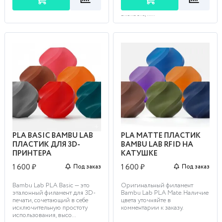
металла и придающи...
исключительную ударную
вязкость, п...
PLA BASIC BAMBU LAB
PLA MATTE ПЛАСТИК
ПЛАСТИК ДЛЯ 3D-
BAMBU LAB RFID НА
ПРИНТЕРА
КАТУШКЕ
1 600 ₽
1 600 ₽
Под заказ
Под заказ
Bambu Lab PLA Basic — это
Оригинальный филамент
эталонный филамент для 3D-
Bambu Lab PLA Mate. Наличие
печати, сочетающий в себе
цвета уточняйте в
исключительную простоту
комментарии к заказу.
использования, высо...