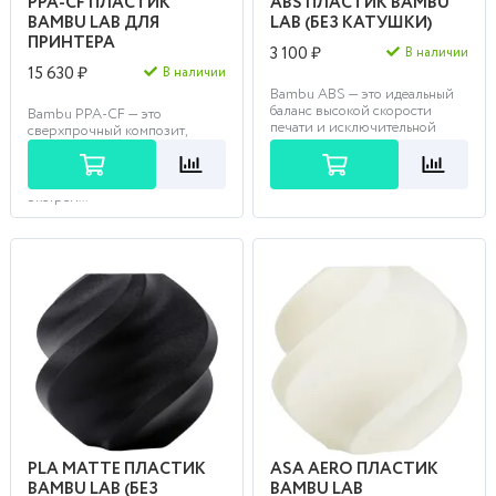
PPA-CF ПЛАСТИК
ABS ПЛАСТИК BAMBU
BAMBU LAB ДЛЯ
LAB (БЕЗ КАТУШКИ)
ПРИНТЕРА
3 100 ₽
В наличии
15 630 ₽
В наличии
Bambu ABS — это идеальный
баланс высокой скорости
Bambu PPA-CF — это
печати и исключительной
сверхпрочный композит,
экономичности для ваших
армированный углеволокном,
лучших проектов.Надежно...
созданный для замены
металлических деталей в
экстрем...
PLA MATTE ПЛАСТИК
ASA AERO ПЛАСТИК
BAMBU LAB (БЕЗ
BAMBU LAB