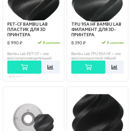
PET-CF BAMBU LAB
TPU 95A HF BAMBU LAB
ПЛАСТИК ДЛЯ 3D
ФИЛАМЕНТ ДЛЯ 3D-
ПРИНТЕРА
ПРИНТЕРА
8 990 ₽
8 390 ₽
В наличии
В наличии
Bambu Lab PET-CF — это
Bambu Lab TPU 95A HF — это
высокопроизводительный
высокоскоростной гибкий
композит, армированный
пластик, обеспечивающий
углеродным волокном,
безупречную печать
который сочетает в себе
эластичных деталей в три ра...
превосх...