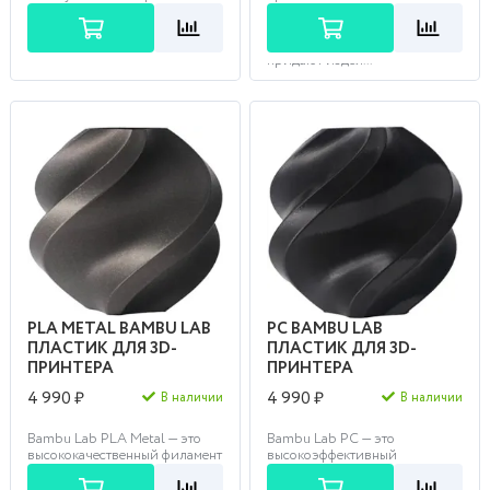
плавным переходом цветов,
филамент, наполненный
который позволяет создавать
мерцающими
эффектные ...
микрочастицами, которые
придают издел...
PLA METAL BAMBU LAB
PC BAMBU LAB
ПЛАСТИК ДЛЯ 3D-
ПЛАСТИК ДЛЯ 3D-
ПРИНТЕРА
ПРИНТЕРА
4 990 ₽
4 990 ₽
В наличии
В наличии
Bambu Lab PLA Metal — это
Bambu Lab PC — это
высококачественный филамент
высокоэффективный
с металлическим блеском,
поликарбонат промышленного
создающий эффект литого
класса, обеспечивающий