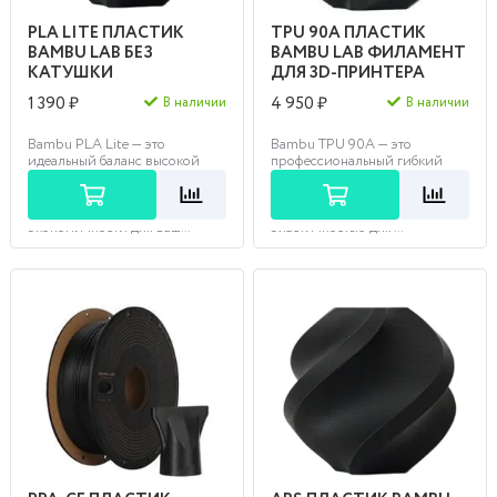
PLA LITE ПЛАСТИК
TPU 90A ПЛАСТИК
BAMBU LAB БЕЗ
BAMBU LAB ФИЛАМЕНТ
КАТУШКИ
ДЛЯ 3D-ПРИНТЕРА
1 390 ₽
4 950 ₽
В наличии
В наличии
Bambu PLA Lite — это
Bambu TPU 90A — это
идеальный баланс высокой
профессиональный гибкий
скорости печати, матовой
полимер с исключительной
поверхности и
износостойкостью и
исключительной
контролируемой
экономичности для ваш...
эластичностью для ...