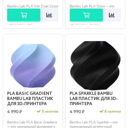
Bambu Lab PLA Silk Dual Color
Bambu Lab PLA Glow — это
— это магическое сочетание
эффектный люминесцентный
двух цветов в одной нити,
пластик, который поглощает
создающее завораживающие
световую энергию и излучает
переливы и ше...
яркое магическое...
PLA BASIC GRADIENT
PLA SPARKLE BAMBU
BAMBU LAB ПЛАСТИК
LAB ПЛАСТИК ДЛЯ 3D-
ДЛЯ 3D-ПРИНТЕРА
ПРИНТЕРА
4 990 ₽
4 990 ₽
В наличии
В наличии
Bambu Lab PLA Basic Gradient
Bambu Lab PLA Sparkle — это
— это уникальный филамент с
премиальный эстетичный