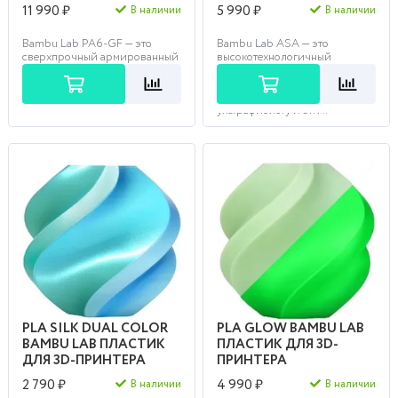
11 990 ₽
5 990 ₽
В наличии
В наличии
Bambu Lab PA6-GF — это
Bambu Lab ASA — это
сверхпрочный армированный
высокотехнологичный
стекловолокном нейлон,
инженерный пластик,
созданный для экстремальных
обеспечивающий
нагрузок и эксплуатац...
исключительную стойкость к
ультрафиолету и атм...
PLA SILK DUAL COLOR
PLA GLOW BAMBU LAB
BAMBU LAB ПЛАСТИК
ПЛАСТИК ДЛЯ 3D-
ДЛЯ 3D-ПРИНТЕРА
ПРИНТЕРА
2 790 ₽
4 990 ₽
В наличии
В наличии