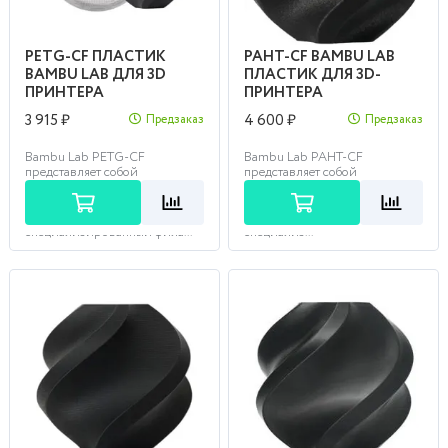
PETG-CF ПЛАСТИК
PAHT-CF BAMBU LAB
BAMBU LAB ДЛЯ 3D
ПЛАСТИК ДЛЯ 3D-
ПРИНТЕРА
ПРИНТЕРА
3 915 ₽
4 600 ₽
Предзаказ
Предзаказ
Bambu Lab PETG-CF
Bambu Lab PAHT-CF
представляет собой
представляет собой
композитный материал,
композитный материал,
состоящий из PETG и
состоящий из PA12 (полиамид
углеродного волокна. Это
12) и углеродного волокна. Это
специализированный фила...
специализ...