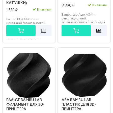
КАТУШКИ)
9 990 ₽
В наличии
1 530 ₽
В наличии
Bambu Lab Aero ASA —
революционный
Bambu PLA Matte — это
вспенивающийся пластик для
идеальный баланс высокой
создания сверхлегких и
скорости печати, матовой
прочных авиамоделей с
поверхности и
регулируемой п...
исключительной
экономичности для ва...
PA6-GF BAMBU LAB
ASA BAMBU LAB
ФИЛАМЕНТ ДЛЯ 3D-
ПЛАСТИК ДЛЯ 3D-
ПРИНТЕРА
ПРИНТЕРА